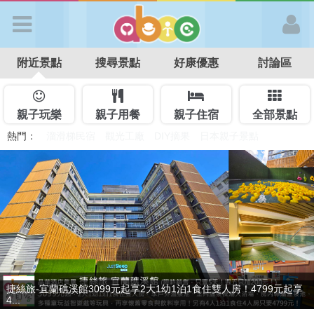
歡迎加入
附近景點
搜尋景點
好康優惠
討論區
APP登入
首 頁
親子玩樂
親子用餐
親子住宿
全部景點
熱門：
溜滑梯民宿
觀光工廠
DIY摘果
日本親子景點
特色遊戲場
親子住房優惠
台北親子餐廳
溫泉泡湯SPA
搜尋景點
好康優惠
最新消息
贈九族文化村門票2張(總價值1100元*2)！4099元享日月潭經典大飯
捷絲旅-宜蘭礁溪館3099元起享2大1幼1泊1食住雙人房！4799元起享
最新留言
店...
4...