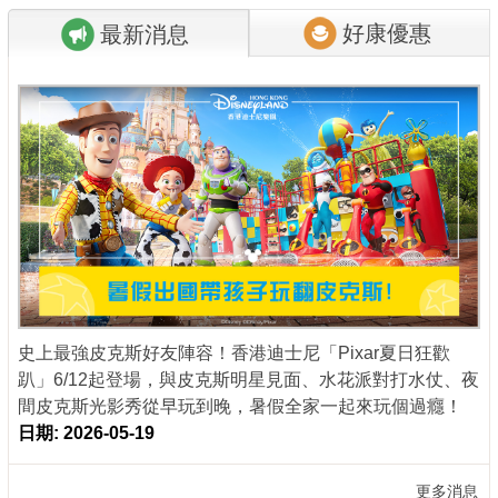
好康優惠
最新消息
商家合作
推薦景點
討論區
聯絡我們
APP下載
史上最強皮克斯好友陣容！香港迪士尼「Pixar夏日狂歡
趴」6/12起登場，與皮克斯明星見面、水花派對打水仗、夜
間皮克斯光影秀從早玩到晚，暑假全家一起來玩個過癮！
日期: 2026-05-19
更多消息