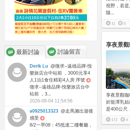
視野，若是
隨...
11
0
享夜景觀
討論留言
最新討論
Derik Lu
@
徵求--遠雄品牌-悅
樂旅店台中站前 ，3000元享4
人1泊1食住精彩4人房 序號
徵求--遠雄品牌-悅樂旅店台中
站前 ，3...
享夜景觀咖
2026-08-04 11:54:56
於龍潭乳姑
是400公尺
a0925013323
@
走馬瀨出遊後
感受
172
4
8/2一早08：45抵達二樓餐廳，