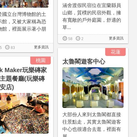
涵舍渡假民宿位在宜蘭縣員
山鄉，質樸的民宿外觀，擁
於國立台灣博物館的土
有寬敞的戶外庭園，舒適的
示館，又被大家稱為恐
草...
物館，裡面展示著小朋
更多資訊
58
2
更多資訊
5
83
花蓮
桃園
太魯閣遊客中心
ck Maker玩樂磚家
主題餐廳(玩樂磚
安店)
大部份人來到太魯閣都直接
往景點走，其實太魯閣遊客
中心也很適合去逛，裡面有
展...