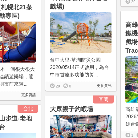
29
戲場)
m(札幌北21条
動專區)
高雄
鐵機
戲場
Trac
台中大里-草湖防災公園
2020/05/14正式啟用，為台
是日本一個很大很大
中市首座多功能防災...
連鎖遊樂場，適
友前來遊...
更多資訊
29
0
更多資訊
宜蘭
大眾親子釣蝦場
台北
高雄
202
山步道-老地
雄台鐵
台
1