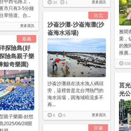
台中西屯路上，
更多資訊
34
1
夜市只有3-5分鐘
草悟道、台...
台北
沙崙沙灘-沙崙海灘(沙
更多資訊
雅聞
崙海水浴場)
嘉義
栗，
的雅
洋探險島(好
推廣..
探險島親子樂
棒鯨奇樂園)
538
沙崙沙灘就在淡水漁人碼頭
莒光
旁，這裡曾是北台灣熱門的
光公
海水浴場，因海域暗流多不
再...
更多資訊
8
0
型親子樂園-好想
025/06/28開
宜蘭
就...