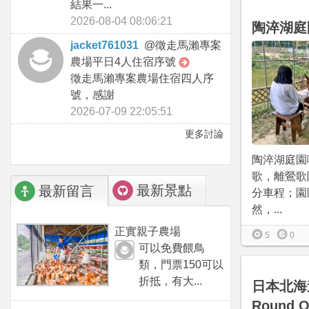
結果一...
2026-08-04 08:06:21
陶淬湖庭
jacket761031
@
徵走馬瀨專案
農場平日4人住宿序號
徵走馬瀨專案農場住宿四人序
號，感謝
2026-07-09 22:05:51
更多討論
陶淬湖庭園
歌，離鶯歌
最新景點
最新留言
分車程；園
然，...
正實親子農場
5
0
可以免費餵鳥
類，門票150可以
折抵，有大...
日本北海道-
Round 