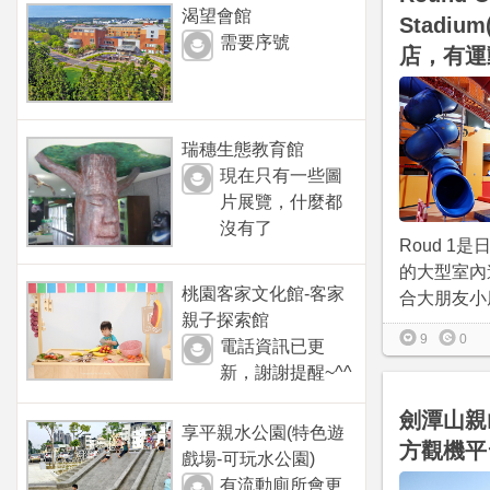
渴望會館
Stadiu
需要序號
店，有運
瑞穗生態教育館
現在只有一些圖
片展覽，什麼都
沒有了
Roud 1
的大型室內
桃園客家文化館-客家
合大朋友小朋
親子探索館
9
0
電話資訊已更
新，謝謝提醒~^^
劍潭山親
享平親水公園(特色遊
方觀機平
戲場-可玩水公園)
有流動廁所會更