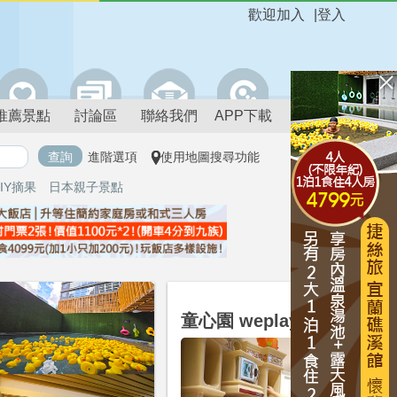
歡迎加入
|
登入
推薦景點
討論區
聯絡我們
APP下載
進階選項
使用地圖搜尋功能
IY摘果
日本親子景點
台北
童心園 weplay親子館