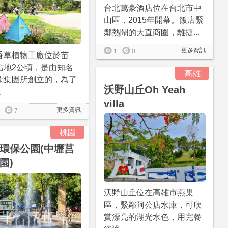
台北萬豪酒店位在台北市中
山區，2015年開幕。飯店緊
鄰熱鬧的大直商圈，離捷...
更多資訊
1
0
香草植物工廠位於苗
佔地2公頃，是由知名
高雄
聞集團所創立的，為了
沃野山丘Oh Yeah
.
villa
更多資訊
7
桃園
環保公園(中壢莒
園)
沃野山丘位在高雄市燕巢
區，緊鄰阿公店水庫，可欣
賞漂亮的湖光水色，用完餐