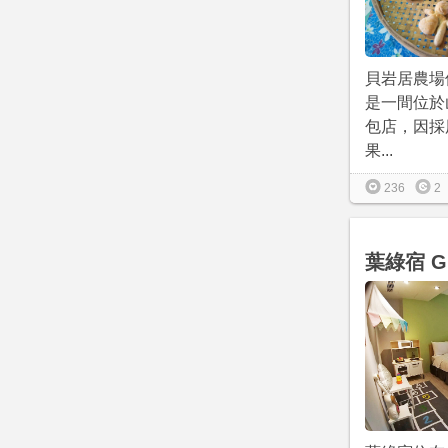
貝岩居農場
是一間位於
包店，因採
果...
236
2
葉綠宿 Gr