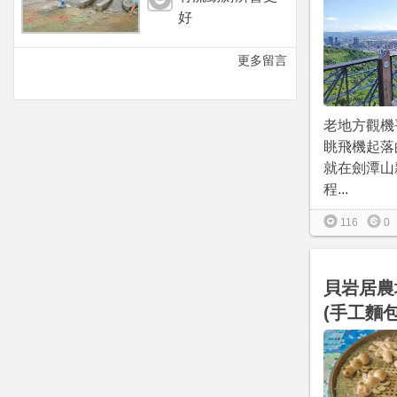
好
更多留言
老地方觀機
眺飛機起落
就在劍潭山
程...
116
0
貝岩居農
(手工麵包