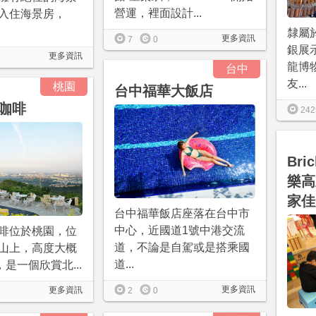
營運，裡面設計...
入住海景房，
隸屬
更多資訊
7
0
銀展
更多資訊
龍博
台中
友...
桃園
台中福華大飯店
咖啡
242
Bri
樂高
家佳
台中福華飯店座落在台中市
中心，近國道1號中港交流
啡位於桃園，位
道，不論是自駕或是搭乘國
山上，高度大概
道...
，是一個欣賞北...
更多資訊
更多資訊
2
0