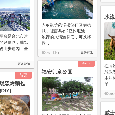
水流
大眾親子釣蝦場位在宜蘭頭
城，裡面共有2座釣蝦池，
平台是台北市遠
池裡的水清澈見底，可以輕
的好景點，地點
鬆...
親山步道內，全
更多資訊
29
1
台中
更多資訊
在高
福安兒童公園
態教
苗栗
主的
場窯烤麵包
羊...
DIY)
390
威士