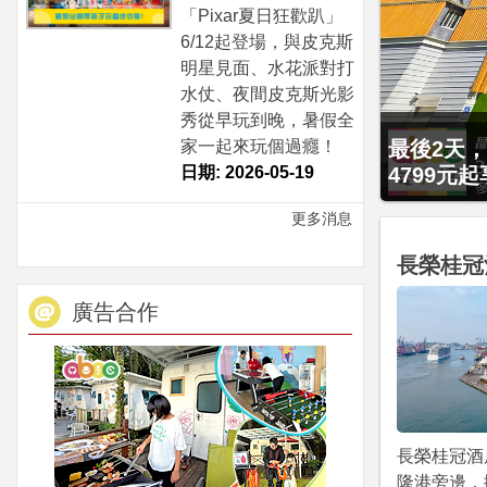
「Pixar夏日狂歡趴」
6/12起登場，與皮克斯
明星見面、水花派對打
水仗、夜間皮克斯光影
秀從早玩到晚，暑假全
贈九族文化
家一起來玩個過癮！
大2幼(1
日期: 2026-05-19
更多消息
長榮桂冠
廣告合作
長榮桂冠酒
隆港旁邊，