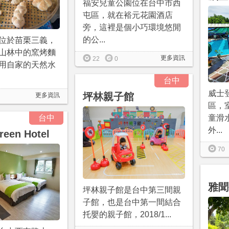
福安兒童公園位在台中市西
屯區，就在裕元花園酒店
旁，這裡是個小巧環境悠閒
的公...
位於苗栗三義，
山林中的窯烤麵
更多資訊
22
0
用自家的天然水
台中
威士
坪林親子館
更多資訊
區，
台中
童滑
外...
een Hotel
70
雅聞
坪林親子館是台中第三間親
子館，也是台中第一間結合
托嬰的親子館，2018/1...