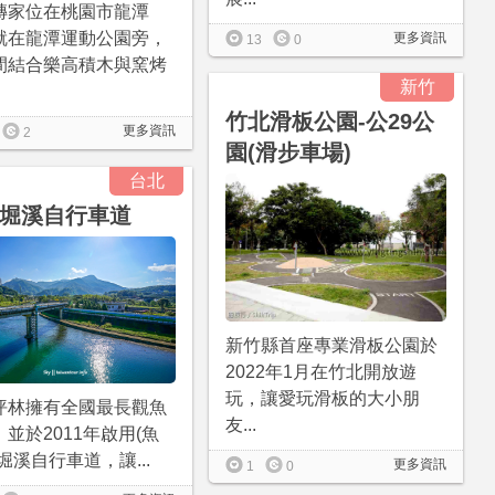
磚家位在桃園市龍潭
就在龍潭運動公園旁，
更多資訊
13
0
間結合樂高積木與窯烤
新竹
竹北滑板公園-公29公
更多資訊
2
園(滑步車場)
台北
堀溪自行車道
新竹縣首座專業滑板公園於
2022年1月在竹北開放遊
玩，讓愛玩滑板的大小朋
坪林擁有全國最長觀魚
友...
並於2011年啟用(魚
堀溪自行車道，讓...
更多資訊
1
0