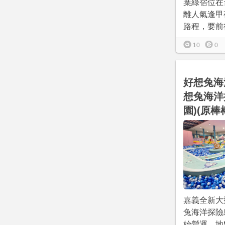
葉綠宿位在
離人氣逢甲
路程，要前往
10
0
好想兔海
想兔海洋
園)(原棒
嘉義全新大
兔海洋探險島2
始營運，地點