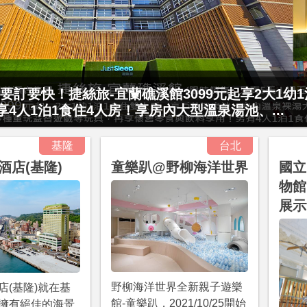
村門票2張(總價值1100元*2)！4099元享日月潭
15公分以下)1泊1食升等住簡約家庭房或...
基隆
台北
酒店(基隆)
童樂趴@野柳海洋世界
國立
物館
展示
野柳海洋世界全新親子遊樂
店(基隆)就在基
館-童樂趴，2021/10/25開始
擁有絕佳的海景