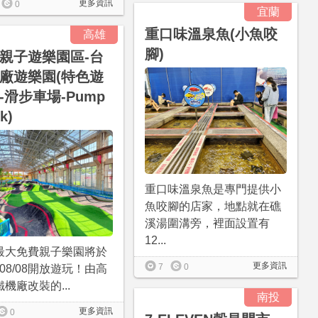
更多資訊
0
宜蘭
重口味溫泉魚(小魚咬
高雄
腳)
親子遊樂園區-台
廠遊樂園(特色遊
-滑步車場-Pump
k)
重口味溫泉魚是專門提供小
魚咬腳的店家，地點就在礁
溪湯圍溝旁，裡面設置有
12...
最大免費親子樂園將於
更多資訊
7
0
6/08/08開放遊玩！由高
機廠改裝的...
南投
更多資訊
0