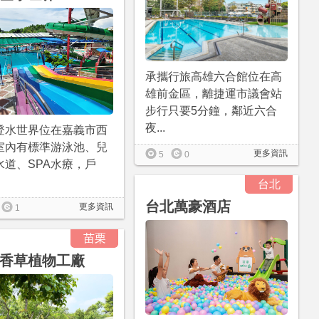
承攜行旅高雄六合館位在高
雄前金區，離捷運市議會站
步行只要5分鐘，鄰近六合
夜...
登水世界位在嘉義市西
室內有標準游泳池、兒
更多資訊
5
0
水道、SPA水療，戶
台北
台北萬豪酒店
更多資訊
1
苗栗
香草植物工廠