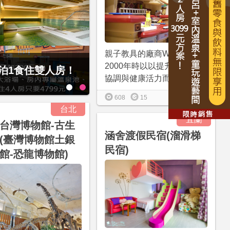
親子教具的廠商Weplay，在
2000年時以以提升兒童身體
經典大飯店范特奇堡2
最後2天，要訂要快！捷絲旅-宜
協調與健康活力而...
4799元起享4人1泊1食住4人
更多資訊
608
15
台北
宜蘭
台灣博物館-古生
涵舍渡假民宿(溜滑梯
(臺灣博物館土銀
民宿)
館-恐龍博物館)