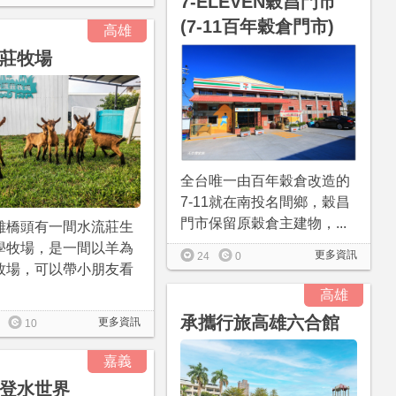
7-ELEVEN穀昌門市
(7-11百年穀倉門市)
高雄
莊牧場
全台唯一由百年穀倉改造的
7-11就在南投名間鄉，穀昌
門市保留原穀倉主建物，...
雄橋頭有一間水流莊生
學牧場，是一間以羊為
更多資訊
24
0
牧場，可以帶小朋友看
高雄
承攜行旅高雄六合館
更多資訊
10
嘉義
登水世界