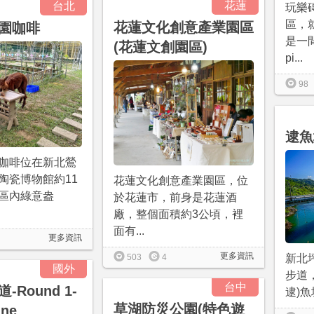
花蓮
台北
玩樂
區，
花蓮文化創意產業園區
園咖啡
是一
(花蓮文創園區)
pi...
98
逮魚
咖啡位在新北鶯
陶瓷博物館約11
花蓮文化創意產業園區，位
區內綠意盎
於花蓮市，前身是花蓮酒
廠，整個面積約3公頃，裡
面有...
更多資訊
更多資訊
503
4
新北
國外
步道，
台中
Round 1-
逮)魚
草湖防災公園(特色遊
One