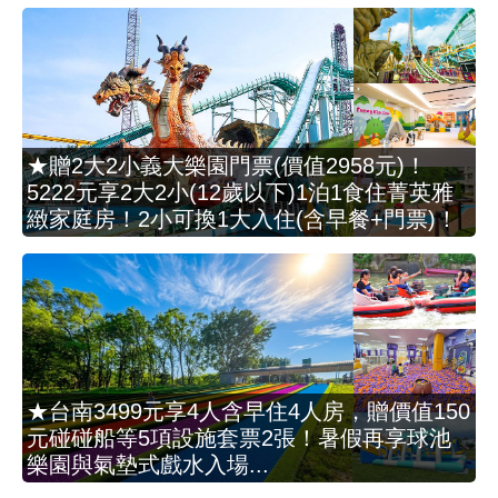
★贈2大2小義大樂園門票(價值2958元)！
5222元享2大2小(12歲以下)1泊1食住菁英雅
緻家庭房！2小可換1大入住(含早餐+門票)！
★台南3499元享4人含早住4人房，贈價值150
元碰碰船等5項設施套票2張！暑假再享球池
樂園與氣墊式戲水入場...