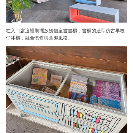
在入口處這裡則擺放幾個童書書櫃，書櫃的造型仿古早枝
仔冰櫃，融合懷舊與童趣風格。