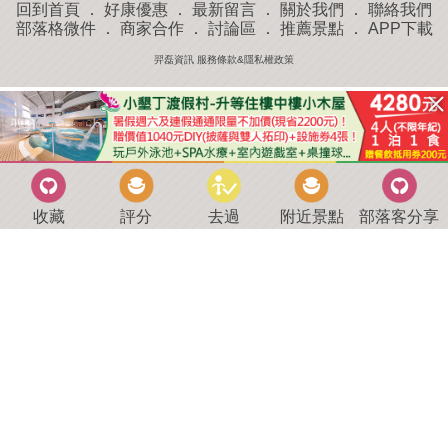
回到首頁
．
好康優惠
．
最新留言
．
關於我們
．
聯絡我們
部落格微件
．
商家合作
．
討論區
．
推薦景點
．
APP下載
羿磊資訊 服務條款&隱私權政策
收藏
評分
去過
附近景點
部落客分享