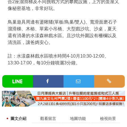
合2座溜滑梯及不同挑戰方式的攀爬設施，上方的蛋屋又
像秘密基地，非常好玩。
鳥巢遊具周邊有盪鞦韆(單板/鳥巢/雙人)、寬滑面磨石子
溜滑梯、木樁、單索小吊橋、大型戲沙坑、沙桌，夏天
還有消暑的水漾森林戲水區。且沙坑外圍設有柵欄以及
清洗區，讓爸媽安心。
註：水漾森林戲水區噴水時間4-10月10:30-12:00、
13:30-17:00，每10分鐘噴灑3分鐘。
圖文介紹
觀看留言
地圖功能
檢視街景