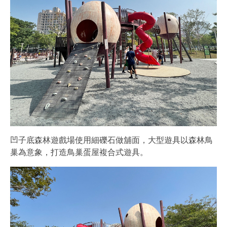
凹子底森林遊戲場使用細礫石做舖面，大型遊具以森林鳥
巢為意象，打造鳥巢蛋屋複合式遊具。