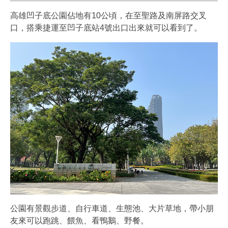
高雄凹子底公園佔地有10公頃，在至聖路及南屏路交叉
口，搭乘捷運至凹子底站4號出口出來就可以看到了。
公園有景觀步道、自行車道、生態池、大片草地，帶小朋
友來可以跑跳、餵魚、看鴨鵝、野餐。