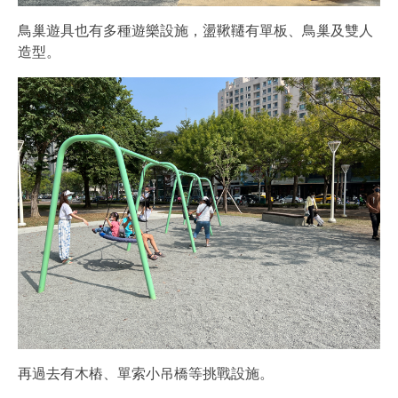
鳥巢遊具也有多種遊樂設施，盪鞦韆有單板、鳥巢及雙人
造型。
再過去有木樁、單索小吊橋等挑戰設施。