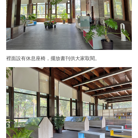
裡面設有休息座椅，擺放書刊供大家取閱。