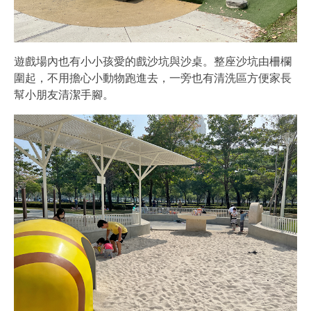
遊戲場內也有小小孩愛的戲沙坑與沙桌。整座沙坑由柵欄
圍起，不用擔心小動物跑進去，一旁也有清洗區方便家長
幫小朋友清潔手腳。