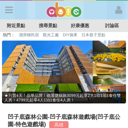
歡迎加入
附近景點
搜尋景點
好康優惠
討論區
APP登入
熱門：
溜滑梯民宿
觀光工廠
DIY摘果
日本親子景點
特色遊戲場
親子住房優惠
台北親子餐廳
溫泉泡湯SPA
首 頁
搜尋景點
好康優惠
★只賣4天！晶華品牌！礁溪捷絲旅3099元起享2大1幼1泊1食住雙
人房！4799元起享4人1泊1食住4人房！
最新消息
凹子底森林公園-凹子底森林遊戲場(凹子底公
最新留言
園-特色遊戲場)
高雄