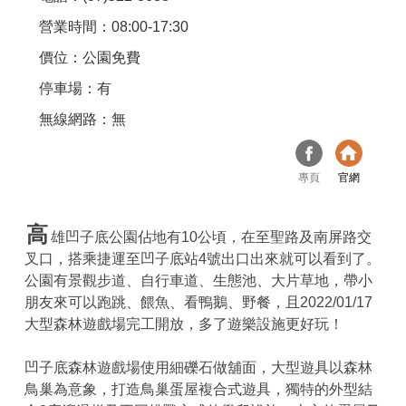
營業時間：08:00-17:30
價位：公園免費
停車場：有
無線網路：無
專頁
官網
高
雄凹子底公園佔地有10公頃，在至聖路及南屏路交
叉口，搭乘捷運至凹子底站4號出口出來就可以看到了。
公園有景觀步道、自行車道、生態池、大片草地，帶小
朋友來可以跑跳、餵魚、看鴨鵝、野餐，且2022/01/17
大型森林遊戲場完工開放，多了遊樂設施更好玩！
凹子底森林遊戲場使用細礫石做舖面，大型遊具以森林
鳥巢為意象，打造鳥巢蛋屋複合式遊具，獨特的外型結