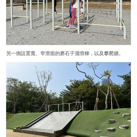
另一側設置寬、窄滑面的磨石子溜滑梯，以及攀爬牆。