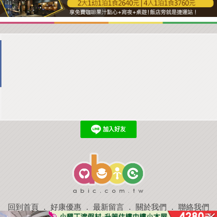
回到首頁
．
好康優惠
．
最新留言
．
關於我們
．
聯絡我們
部落格微件
．
商家合作
．
討論區
．
推薦景點
．
APP下載