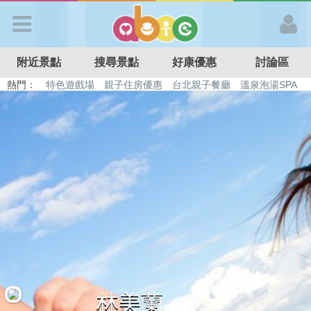
歡迎加入
附近景點
搜尋景點
好康優惠
討論區
APP登入
熱門：
特色遊戲場
親子住房優惠
台北親子餐廳
溫泉泡湯SPA
溜滑梯民宿
觀光工廠
DIY摘果
日本親子景點
首 頁
搜尋景點
好康優惠
最新消息
最新留言
林美蘭