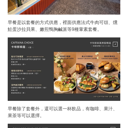
早餐是以套餐的方式供應，裡面供應法式牛肉可頌、燻
鮭蛋沙拉貝果、嫩煎鴨胸鹹派等9種葷素套餐。
早餐除了套餐外，還可以選一杯飲品，有咖啡、果汁、
果茶等可以選擇。