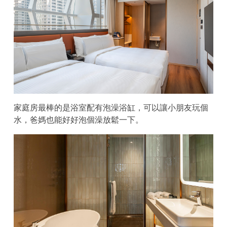
家庭房最棒的是浴室配有泡澡浴缸，可以讓小朋友玩個
水，爸媽也能好好泡個澡放鬆一下。