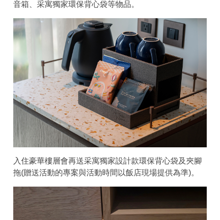
音箱、采寓獨家環保背心袋等物品。
入住豪華樓層會再送采寓獨家設計款環保背心袋及夾腳
拖(贈送活動的專案與活動時間以飯店現場提供為準)。