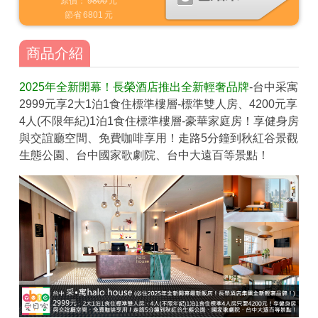
原價：
9800
元
節省
6801
元
商品介紹
2025年全新開幕！長榮酒店推出全新輕奢品牌
-台中采寓
2999元享2大1泊1食住標準樓層-標準雙人房、4200元享
4人(不限年紀)1泊1食住標準樓層-豪華家庭房！享健身房
與交誼廳空間、免費咖啡享用！走路5分鐘到秋紅谷景觀
生態公園、台中國家歌劇院、台中大遠百等景點！