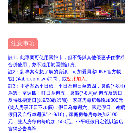
注意事項
註1：此專案可使用國旅卡，但不得與其他優惠或住宿券
合併使用，亦不適用於團體訂房。
註2：對專案有想了解的資訊，可加愛貝客LINE官方帳
號( @abic.com.tw )詢問，或
點此加入
。
註3：本專案為平日價。平日為週日至週四，暑假(7-8月)
為週一至週四；旺日為週五、暑假(7-8月)的週五及週日
及特殊指定日(如9/28教師節)，家庭房每房每晚加300元
(雙人房享旺日不加價)；假日為每週六、國定假日、連續
假日及自行車週(9/14-9/18)，家庭房每房每晚加2100
元，雙人房每房每晚加1500元。※平旺假日定義以酒店
官網公告為準。