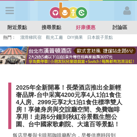
歡迎加入
附近景點
搜尋景點
好康優惠
討論區
APP登入
熱門：
特色遊戲場
親子住房優惠
台北親子餐廳
溫泉泡湯SPA
溜滑梯民宿
觀光工廠
DIY摘果
日本親子景點
首 頁
搜尋景點
2025年全新開幕！長榮酒店推出全新輕
好康優惠
奢品牌-台中采寓4200元享4人1泊1食住
4人房、2999元享2大1泊1食住標準雙人
最新消息
房！享健身房與交誼廳空間、免費咖啡
享用！走路5分鐘到秋紅谷景觀生態公
園、台中國家歌劇院、大遠百等景點！
最新留言
飯店早餐與卡啡那咖啡廳配合，早餐供應時段到