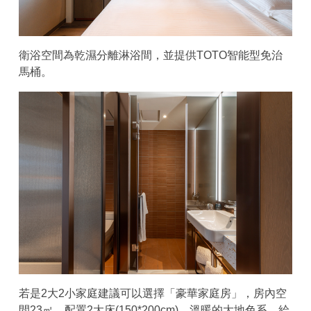
衛浴空間為乾濕分離淋浴間，並提供TOTO智能型免治
馬桶。
若是2大2小家庭建議可以選擇「豪華家庭房」，房內空
間23㎡，配置2大床(150*200cm)，溫暖的大地色系，給