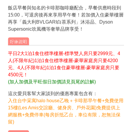
飯店早餐與知名的卡啡那咖啡廳配合，早餐供應時段到
15:00，可退房後再來享用早午餐！若加價入住豪華樓層
再享「義大利BVLGARI白茶系列」沐浴品、Dyson
Supersonic吹風機等奢華品牌享受！
平日2大1泊1食住標準樓層-標準雙人房只要2999元、4
人(不限年紀)1泊1食住標準樓層-豪華家庭房只要4200
元、4人(不限年紀)1泊1食住豪華樓層-豪華家庭房只要
4500元！
(加人加價及平旺假日加價請見頁尾的註解)
這次愛貝客幫大家談到的優惠專案包含有：
入住台中采寓halo house乙晚＋卡啡那早午餐+免費使用
15樓(Les Amis交誼廳、健身房、戶外花園)免費提供上
網服務+免費停車(每房折抵乙台，車位有限，恕無法保
留)