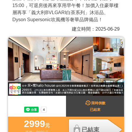
15:00，可退房後再來享用早午餐！加價入住豪華樓
商家合作
層再享「義大利BVLGARI白茶系列」沐浴品、
Dyson Supersonic吹風機等奢華品牌備品！
推薦景點
建立時間：2025-06-29
討論區
聯絡我們
APP下載
限時倒數
已結束
2999
元
已結束