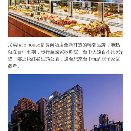
采寓halo house是長榮酒店全新打造的輕奢品牌，地點
就在台中七期，步行至國家歌劇院、台中大遠百不用5分
鐘，鄰近秋紅谷生態公園，適合想來台中玩的親子家庭
參考。