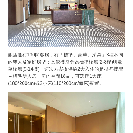
飯店擁有130間客房，有「標準、豪華、采寓」3種不同
的雙人及家庭房型；又依樓層分為標準樓層(2-8樓)與豪
華樓層(9-14樓)；這次方案提供給2大入住的是標準樓層
－標準雙人房，房內空間18㎡，可選擇1大床
(180*200cm)或2小床(110*200cm/每床)配置。