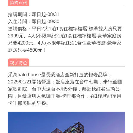
搶購期間：即日起-08/31
入住時間：即日起-09/30
搶購價格：平日2大1泊1食住標準樓層-標準雙人房只要
2999元、4人(不限年紀)1泊1食住標準樓層-豪華家庭房
只要4200元、4人(不限年紀)1泊1食住豪華樓層-豪華家
庭房只要4500元！
采寓halo house是長榮酒店全新打造的輕奢品牌，
2025/01/21開始營運；飯店座落在台中七期，步行至國
家歌劇院、台中大遠百不用5分鐘，鄰近秋紅谷生態公
園，且飯店與人氣咖啡廳-卡啡那合作，在1樓就能享用
卡啡那美味的早餐。