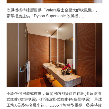
吹風機標準樓層提供「Valera瑞士金屬大師吹風機」、
豪華樓層提供「Dyson Supersonic 吹風機」。
不論任何房型或樓層，每間房內都提供迷你吧(卡薩濾掛
式咖啡(標準樓層)/卡啡那濾掛式咖啡包(豪華樓層)、星球
工坊X長榮聯名爆米花)、LG55吋智慧型電視、藍芽時鐘