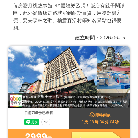
每房贈月桃故事館DIY體驗券乙張！飯店有親子閱讀
商家合作
區，此外從飯店走路就能到耐斯百貨，用餐逛街方
便，要去森林之歌、檜意森活村等知名景點也很便
利。
推薦景點
建立時間：2026-06-15
討論區
聯絡我們
APP下載
目前
765
份已販售
限時倒數
1
天
18
時
36
分
02
秒
2999