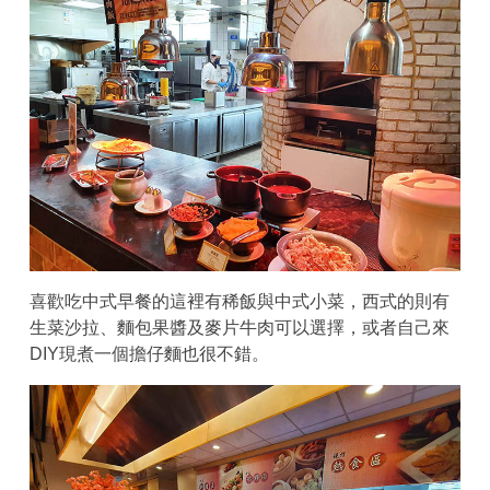
喜歡吃中式早餐的這裡有稀飯與中式小菜，西式的則有
生菜沙拉、麵包果醬及麥片牛肉可以選擇，或者自己來
DIY現煮一個擔仔麵也很不錯。