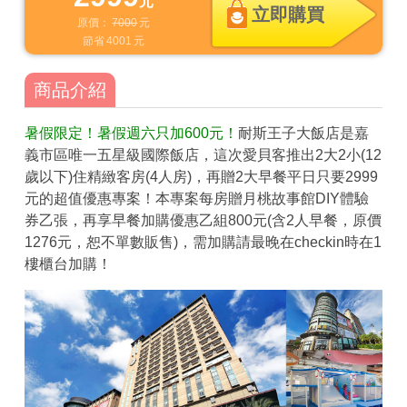
元
立即購買
原價：
7000
元
節省
4001
元
商品介紹
暑假限定！暑假週六只加600元！
耐斯王子大飯店是嘉
義市區唯一五星級國際飯店，這次愛貝客推出2大2小(12
歲以下)住精緻客房(4人房)，再贈2大早餐平日只要2999
元的超值優惠專案！本專案每房贈月桃故事館DIY體驗
券乙張，再享早餐加購優惠乙組800元(含2人早餐，原價
1276元，恕不單數販售)，需加購請最晚在checkin時在1
樓櫃台加購！