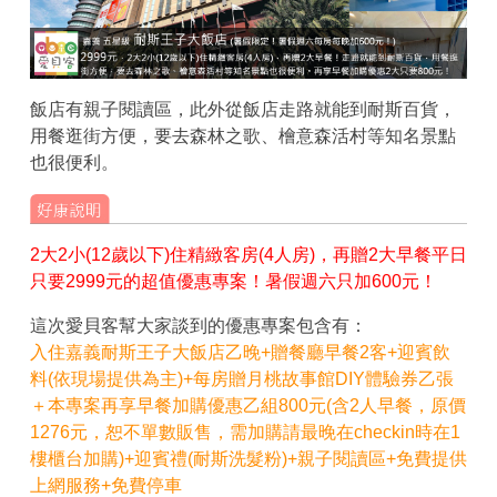
飯店有親子閱讀區，此外從飯店走路就能到耐斯百貨，
用餐逛街方便，要去森林之歌、檜意森活村等知名景點
也很便利。
2大2小(12歲以下)住精緻客房(4人房)，再贈2大早餐平日
只要2999元的超值優惠專案！暑假週六只加600元！
這次愛貝客幫大家談到的優惠專案包含有：
入住嘉義耐斯王子大飯店乙晚+贈餐廳早餐2客+迎賓飲
料(依現場提供為主)+每房贈月桃故事館DIY體驗券乙張
＋本專案再享早餐加購優惠乙組800元(含2人早餐，原價
1276元，恕不單數販售，需加購請最晚在checkin時在1
樓櫃台加購)+迎賓禮(耐斯洗髮粉)+親子閱讀區+免費提供
上網服務+免費停車