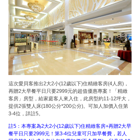
這次愛貝客推出2大2小(12歲以下)住精緻客房(4人房)，
再贈2大早餐平日只要2999元的超值優惠專案！「精緻
客房」房型，給家庭客人來入住，此房型約11-12坪大，
提供2張雙人床(180公分*200公分)。可加人加價入住第
3-4位，詳註5。
註5：本專案為2大2小(12歲以下)住精緻客房+再贈2大早
餐平日只要2999元！第3-4位兒童可只加早餐費，若人