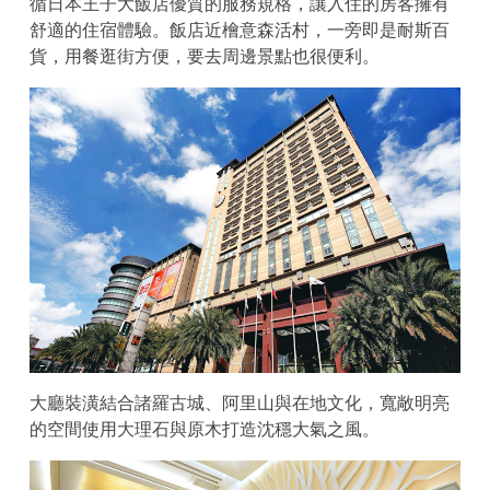
循日本王子大飯店優質的服務規格，讓入住的房客擁有
舒適的住宿體驗。飯店近檜意森活村，一旁即是耐斯百
貨，用餐逛街方便，要去周邊景點也很便利。
大廳裝潢結合諸羅古城、阿里山與在地文化，寬敞明亮
的空間使用大理石與原木打造沈穩大氣之風。