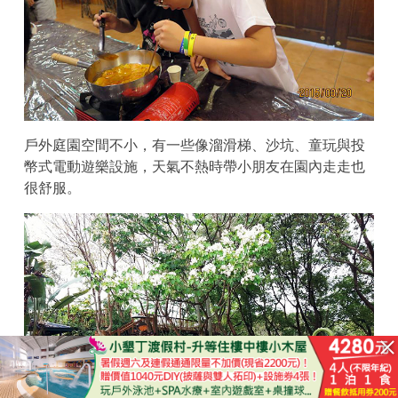
戶外庭園空間不小，有一些像溜滑梯、沙坑、童玩與投
幣式電動遊樂設施，天氣不熱時帶小朋友在園內走走也
很舒服。
立即購買