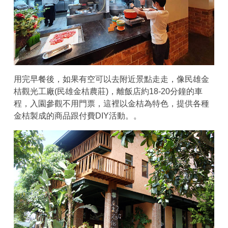
用完早餐後，如果有空可以去附近景點走走，像民雄金
桔觀光工廠(民雄金桔農莊)，離飯店約18-20分鐘的車
程，入園參觀不用門票，這裡以金桔為特色，提供各種
金桔製成的商品跟付費DIY活動。。