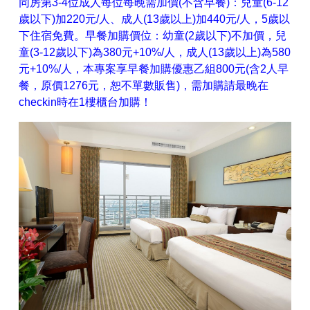
同房第3-4位成人每位每晚需加價(不含早餐)：兒童(6-12
歲以下)加220元/人、成人(13歲以上)加440元/人，5歲以
下住宿免費。早餐加購價位：幼童(2歲以下)不加價，兒
童(3-12歲以下)為380元+10%/人，成人(13歲以上)為580
元+10%/人，本專案享早餐加購優惠乙組800元(含2人早
餐，原價1276元，恕不單數販售)，需加購請最晚在
checkin時在1樓櫃台加購！