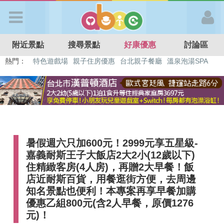
歡迎加入
附近景點
搜尋景點
好康優惠
討論區
APP登入
熱門：
溜滑梯民宿
觀光工廠
DIY摘果
日本親子景點
特色遊戲場
親子住房優惠
台北親子餐廳
溫泉泡湯SPA
首 頁
搜尋景點
暑假週六只加600元！2999元享五星級-
好康優惠
嘉義耐斯王子大飯店2大2小(12歲以下)
住精緻客房(4人房)，再贈2大早餐！飯
最新消息
店近耐斯百貨，用餐逛街方便，去周邊
知名景點也便利！本專案再享早餐加購
優惠乙組800元(含2人早餐，原價1276
最新留言
元)！