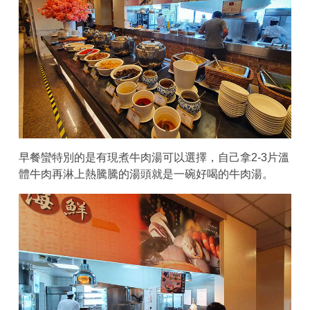
早餐蠻特別的是有現煮牛肉湯可以選擇，自己拿2-3片溫
體牛肉再淋上熱騰騰的湯頭就是一碗好喝的牛肉湯。