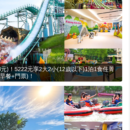
元)！5222元享2大2小(12歲以下)1泊1食住菁
早餐+門票)！