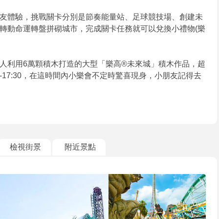
小朋友體驗，挑戰關卡分別是節奏能量站、足球競技場、創建未
轉動命運轉盤拼砌城市，完成關卡任務就可以兌換小禮物(樂
人利用6萬顆積木打造的大型「樂高®未來城」積木作品，超
14:00-17:30，在這時間內小樂會不定時驚喜現身，小朋友記得去
檢視街景
附近景點