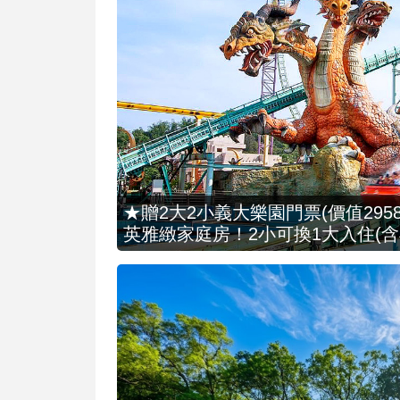
★贈2大2小義大樂園門票(價值2958
英雅緻家庭房！2小可換1大入住(含