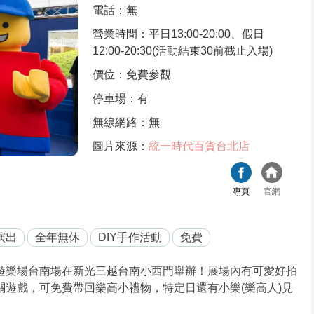
電話：無
營業時間：平日13:00-20:00、假日
12:00-20:30(活動結束30前截止入場)
價位：免費參觀
停車場：有
無線網路：無
圖片來源：
統一時代百貨台北店
專頁
官網
演出
全年無休
DIY手作活動
免費
遊樂場台南場在新光三越台南小西門舉辦！展場內有可愛好拍
關遊戲，可免費帶回樂高小禮物，特定日還有小樂(樂高人)見