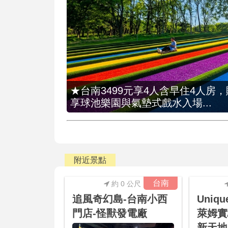
★台南3499元享4人含早住4人房
享球池樂園與氣墊式戲水入場...
附近景點
台南
約 0 公尺
追風奇幻島-台南小西
Uniqu
門店-怪獸發電廠
萊姆實
新天地