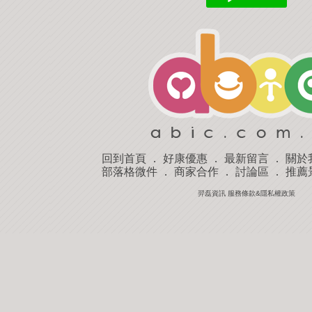
回到首頁
．
好康優惠
．
最新留言
．
關於
部落格微件
．
商家合作
．
討論區
．
推薦
羿磊資訊 服務條款&隱私權政策