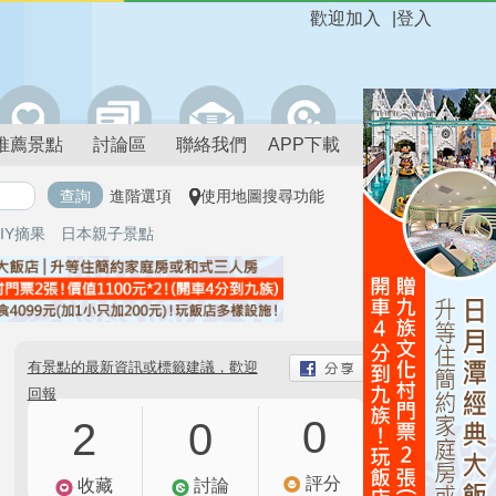
歡迎加入
|
登入
推薦景點
討論區
聯絡我們
APP下載
進階選項
使用地圖搜尋功能
IY摘果
日本親子景點
有景點的最新資訊或標籤建議，歡迎
回報
0
2
0
評分
收藏
討論