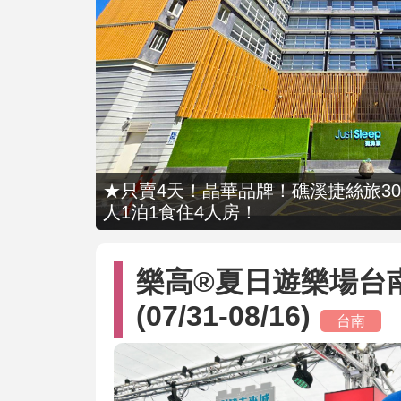
★只賣4天！晶華品牌！礁溪捷絲旅309
人1泊1食住4人房！
樂高®夏日遊樂場台
(07/31-08/16)
台南