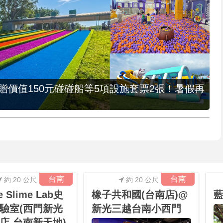
，贈價值150元碰碰船等5項設施套票2張！暑假再
台南
台南
約 20 公尺
約 20 公尺
e Slime Lab史
橡子共和國(台南店)@
驗室(西門新光
新光三越台南小西門
店-台南新天地)