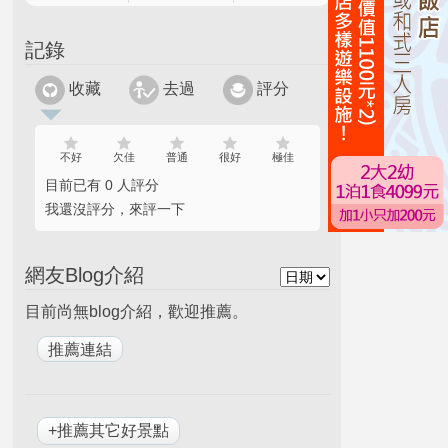
記錄
收藏
去過
評分
不好
欠佳
普通
很好
極佳
目前已有 0 人評分
我還沒評分，來評一下
網友Blog介紹
目前尚無blog介紹，歡迎推薦。
+推薦其它好景點