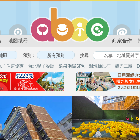
言
地圖搜尋
商家合作
類別：
搜尋：
親子住房優惠
台北親子餐廳
溫泉泡湯SPA
溜滑梯民宿
觀光工廠
D