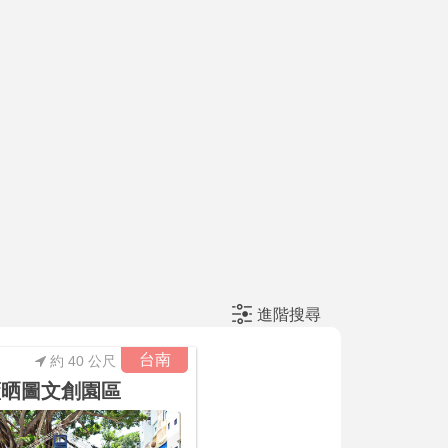
進階搜尋
台南
約 40 公尺
藍晒圖文創園區