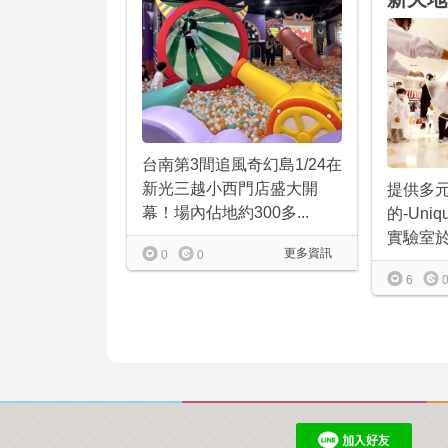
台南第3間追風奇幻島1/24在
新光三越小西門店盛大開
提供多
幕！場內佔地約300多...
的-Uniq
實驗室於.
更多資訊
0
0
6