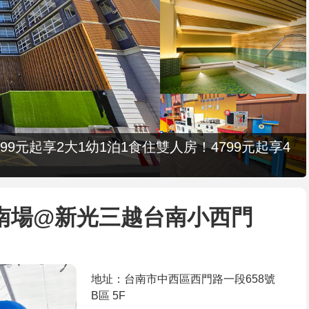
9元起享2大1幼1泊1食住雙人房！4799元起享4
南場@新光三越台南小西門
地址：台南市中西區西門路一段658號
B區 5F