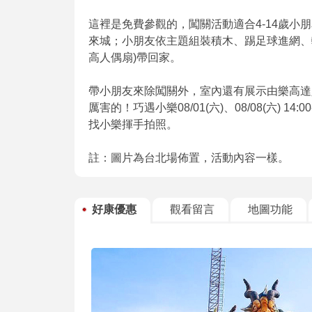
這裡是免費參觀的，闖關活動適合4-14歲
來城；小朋友依主題組裝積木、踢足球進網、
高人偶扇)帶回家。
帶小朋友來除闖關外，室內還有展示由樂高達
厲害的！巧遇小樂08/01(六)、08/08(六) 
找小樂揮手拍照。
註：圖片為台北場佈置，活動內容一樣。
好康優惠
觀看留言
地圖功能