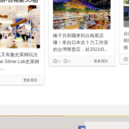
台
橡子共和國來到台南展店
術
嘍！來自日本吉卜力工作室
後
的台灣專賣店，於2021/0...
元又有趣史萊姆玩法
ue Slime Lab史萊姆
更多資訊
3
0
..
更多資訊
0