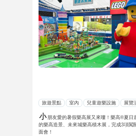
旅遊景點
室內
兒童遊樂設施
展覽
小
朋友愛的暑假樂高展又來嘍！樂高®夏日
的樂高造景、未來城樂高積木展，完成3項闖
面會！