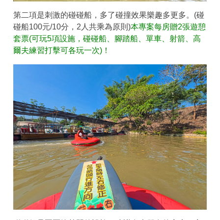
第二項是刺激的碰碰船，多了碰撞效果樂趣多更多。(碰
碰船100元/10分，2人共乘為原則)
本專案每房贈2張遊憩
套票(可玩5項設施，碰碰船、腳踏船、單車、射箭、高
爾夫練習打擊可各玩一次)！