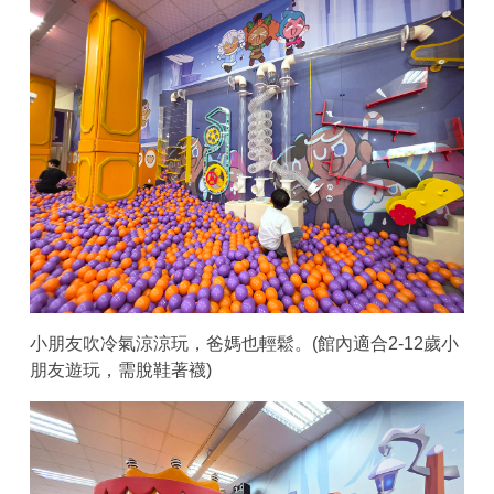
小朋友吹冷氣涼涼玩，爸媽也輕鬆。(館內適合2-12歲小
朋友遊玩，需脫鞋著襪)