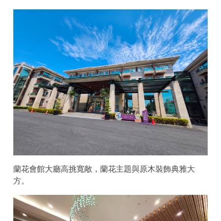
蘭花會館大廳高挑寬敞，蘭花主題與原木裝飾典雅大
方。