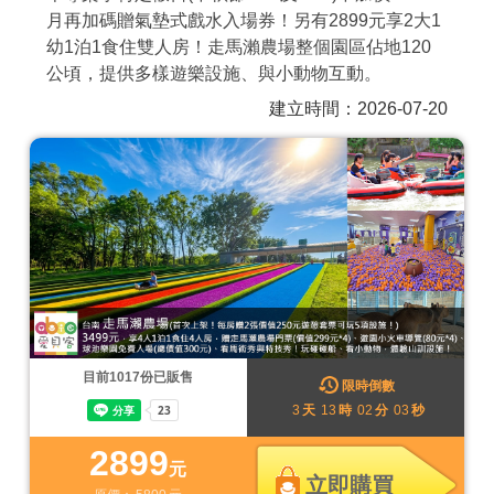
月再加碼贈氣墊式戲水入場券！另有2899元享2大1
商家合作
幼1泊1食住雙人房！走馬瀨農場整個園區佔地120
公頃，提供多樣遊樂設施、與小動物互動。
推薦景點
建立時間：2026-07-20
討論區
聯絡我們
APP下載
目前
1017
份已販售
限時倒數
3
天
13
時
02
分
00
秒
2899
元
立即購買