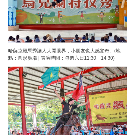
哈薩克飆馬秀讓人大開眼界，小朋友也大感驚奇。(地
點：圓形廣場 | 表演時間：每週六日11:30、14:30)