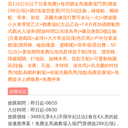
高110公分以下兒童免費)+每房贈走馬瀨農場門票(價值
299元/張)+贈2張遊憩套票(可玩5項設施，碰碰船、腳踏
船、單車、射箭、高爾夫練習打擊可各玩一次)+贈遊園
小火車導覽乙次+贈農場紀念品乙份+7-8月再加碼贈氣墊
式戲水入場券(開放時間以現場為準)+蘭花會館2樓設施
(兒童遊戲區+桌球)+大片草皮區(彩色巨馬)+戶外兒童遊
戲場(溜滑梯、輪胎擺盪、盪鞦韆)+滑草場(需自費，50
元/次)+暑假期間免費玩泡泡星球親子館(球池、溜滑梯、
障礙闖關、打地鼠、旋轉木馬、投影互動)+可愛動物園
區(陸龜、水豚、孔雀、羊咩咩、迷你馬)+烏克蘭的特技
秀(地點為鄉村劇場)+哈薩克飆馬秀(地點為圓形廣場)+免
費提供上網服務+免費停車
搶購期間：即日起-08/10
入住時間：即日起-09/30
搶購價格：3499元享4人(不限年紀)1泊1食住4人房的超
值優惠專案！免費走馬瀨農場入場(門票價值299元/張)，