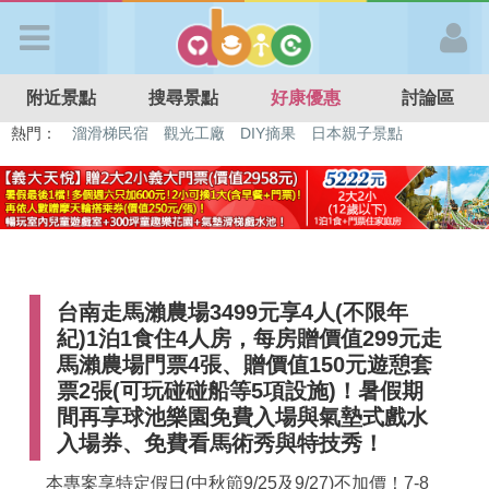
歡迎加入
附近景點
搜尋景點
好康優惠
討論區
APP登入
熱門：
特色遊戲場
親子住房優惠
台北親子餐廳
溫泉泡湯SPA
溜滑梯民宿
觀光工廠
DIY摘果
日本親子景點
首 頁
搜尋景點
台南走馬瀨農場3499元享4人(不限年
好康優惠
紀)1泊1食住4人房，每房贈價值299元走
馬瀨農場門票4張、贈價值150元遊憩套
最新消息
票2張(可玩碰碰船等5項設施)！暑假期
間再享球池樂園免費入場與氣墊式戲水
入場券、免費看馬術秀與特技秀！
最新留言
本專案享特定假日(中秋節9/25及9/27)不加價！7-8