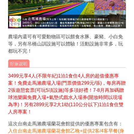
農場內還可有可愛動物區可以餵食水豚、豪豬、小白免
等，另有吊橋山訓設施可以體驗！活動設施非常多，玩
都玩不完！
3499元享4人(不限年紀)1泊1食住4人房的超值優惠專
案！免費走馬瀨農場入場(門票價值299元/張)，每房再贈
2張遊憩套票(可玩5項設施)等多項好禮！7-8月再加碼贈
球池樂園免費入場+氣墊式戲水入場券(開放時間以現場
為準)！另有2899元享2大1幼(110公分以下)1泊1食住雙
人房專案！
這次台南走馬瀨農場蘭花會館提供的優惠專案包含有：
入住台南走馬瀨農場蘭花會館乙晚+提供2客/4客早餐(身