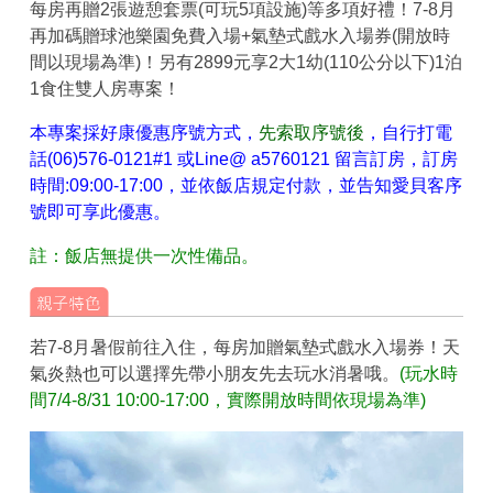
每房再贈2張遊憩套票(可玩5項設施)等多項好禮！7-8月
再加碼贈球池樂園免費入場+氣墊式戲水入場券(開放時
間以現場為準)！另有2899元享2大1幼(110公分以下)1泊
1食住雙人房專案！
本專案採好康優惠序號方式，
先索取序號後
，自行打電
話(06)576-0121#1 或Line@ a5760121 留言訂房，訂房
時間:09:00-17:00，並依飯店規定付款，並告知愛貝客序
號即可享此優惠。
註：飯店無提供一次性備品。
若7-8月暑假前往入住，每房加贈氣墊式戲水入場券！天
氣炎熱也可以選擇先帶小朋友先去玩水消暑哦。
(玩水時
間7/4-8/31 10:00-17:00，實際開放時間依現場為準)