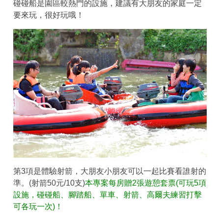
碰碰船是園區較熱門的設施，建議有大朋友的家庭一定
要來玩，很好玩哦！
第3項是體驗射箭，大朋友小朋友可以一起比賽看誰射的
準。(射箭50元/10支)
本專案每房贈2張遊憩套票(可玩5項
設施，碰碰船、腳踏船、單車、射箭、高爾夫練習打擊
可各玩一次)！