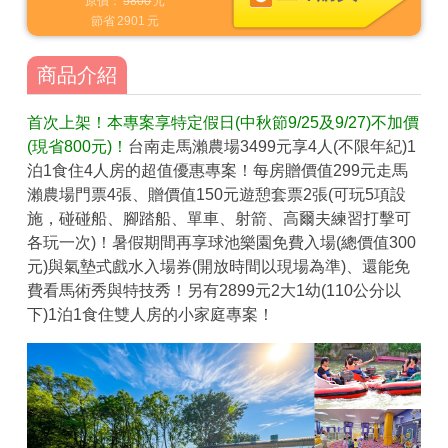
原價：
5800
元
節省
2901
元
商品介紹
首次上架！本專案享特定假日(中秋節9/25及9/27)不加價
(現省800元)！
台南走馬瀨農場3499元享4人(不限年紀)1
泊1食住4人房的超值優惠專案！每房贈價值299元走馬
瀨農場門票4張、贈價值150元遊憩套票2張(可玩5項設
施，碰碰船、腳踏船、單車、射箭、高爾夫練習打擊可
各玩一次)！暑假期間再享球池樂園免費入場(總價值300
元)與氣墊式戲水入場券(開放時間以現場為準)、還能免
費看馬術秀與特技秀！另有2899元2大1幼(110公分以
下)1泊1食住雙人房的小家庭專案！