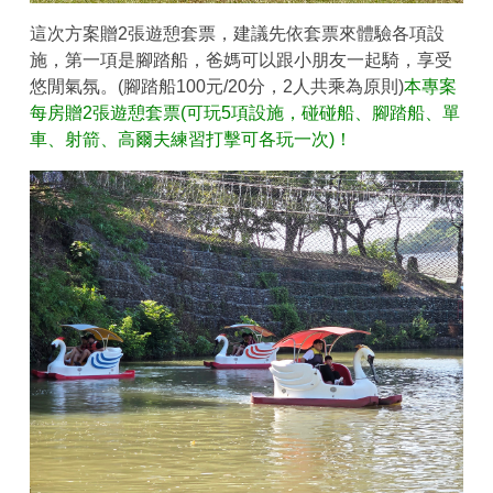
這次方案贈2張遊憩套票，建議先依套票來體驗各項設
施，第一項是腳踏船，爸媽可以跟小朋友一起騎，享受
悠閒氣氛。(腳踏船100元/20分，2人共乘為原則)
本專案
每房贈2張遊憩套票(可玩5項設施，碰碰船、腳踏船、單
車、射箭、高爾夫練習打擊可各玩一次)！