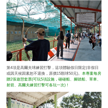
第4項是高爾夫球練習打擊，這項體驗假日限定(非假日
或因天候因素恕不退換，原價15顆球50元)。
本專案每房
贈2張遊憩套票(可玩5項設施，碰碰船、腳踏船、單車、
射箭、高爾夫練習打擊可各玩一次)！