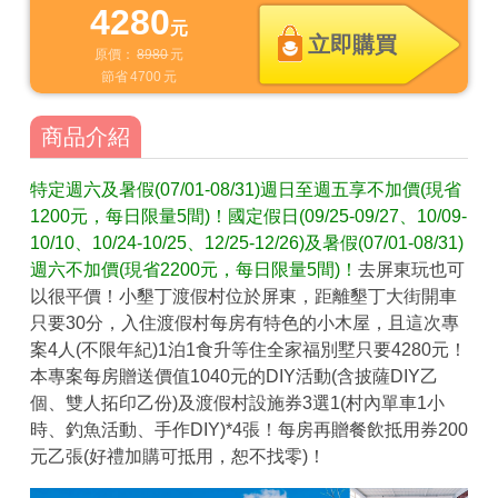
4280
元
立即購買
原價：
8980
元
節省
4700
元
商品介紹
特定週六及暑假(07/01-08/31)週日至週五享不加價(現省
1200元，每日限量5間)！國定假日(09/25-09/27、10/09-
10/10、10/24-10/25、12/25-12/26)及暑假(07/01-08/31)
週六不加價(現省2200元，每日限量5間)！
去屏東玩也可
以很平價！小墾丁渡假村位於屏東，距離墾丁大街開車
只要30分，入住渡假村每房有特色的小木屋，且這次專
案4人(不限年紀)1泊1食升等住全家福別墅只要4280元！
本專案每房贈送價值1040元的DIY活動(含披薩DIY乙
個、雙人拓印乙份)及渡假村設施券3選1(村內單車1小
時、釣魚活動、手作DIY)*4張！每房再贈餐飲抵用券200
元乙張(好禮加購可抵用，恕不找零)！