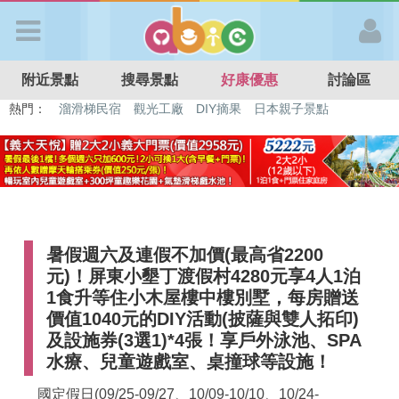
歡迎加入
附近景點
搜尋景點
好康優惠
討論區
APP登入
熱門：
特色遊戲場
親子住房優惠
台北親子餐廳
溫泉泡湯SPA
溜滑梯民宿
觀光工廠
DIY摘果
日本親子景點
首 頁
搜尋景點
暑假週六及連假不加價(最高省2200
好康優惠
元)！屏東小墾丁渡假村4280元享4人1泊
1食升等住小木屋樓中樓別墅，每房贈送
最新消息
價值1040元的DIY活動(披薩與雙人拓印)
及設施券(3選1)*4張！享戶外泳池、SPA
水療、兒童遊戲室、桌撞球等設施！
最新留言
國定假日(09/25-09/27、10/09-10/10、10/24-