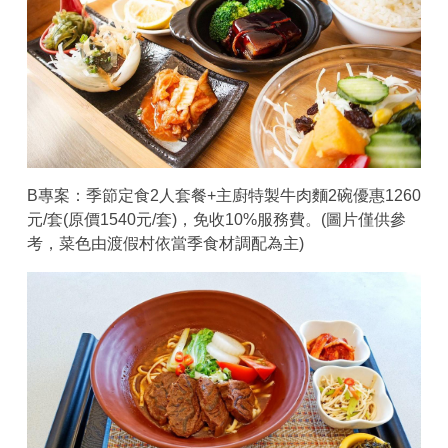
B專案：季節定食2人套餐+主廚特製牛肉麵2碗優惠1260
元/套(原價1540元/套)，免收10%服務費。(圖片僅供參
考，菜色由渡假村依當季食材調配為主)