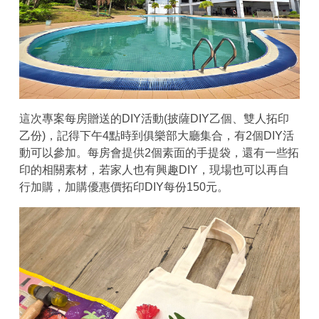
這次專案每房贈送的DIY活動(披薩DIY乙個、雙人拓印
乙份)，記得下午4點時到俱樂部大廳集合，有2個DIY活
動可以參加。每房會提供2個素面的手提袋，還有一些拓
印的相關素材，若家人也有興趣DIY，現場也可以再自
行加購，加購優惠價拓印DIY每份150元。