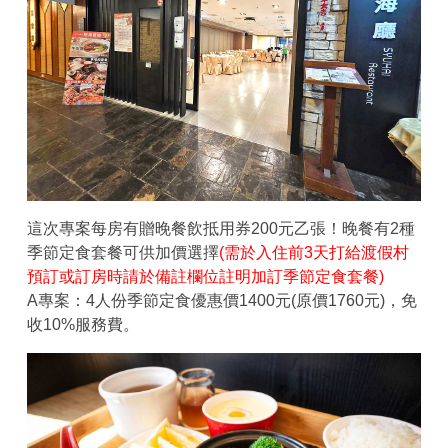
這次專案每房有贈晚餐飲抵用券200元乙張！晚餐有2種
季節定食套餐可供加價選擇
(需於入住前3天打給渡假村
預訂或訂房時請於備註欄位註明加訂季節定食套餐)
A專案：4人份季節定食優惠價1400元(原價1760元)，免
收10%服務費。