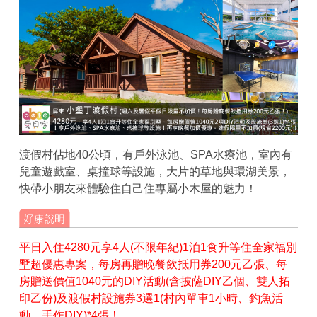
渡假村佔地40公頃，有戶外泳池、SPA水療池，室內有
兒童遊戲室、桌撞球等設施，大片的草地與環湖美景，
快帶小朋友來體驗住自己住專屬小木屋的魅力！
平日入住4280元享4人(不限年紀)1泊1食升等住全家福別
墅超優惠專案，每房再贈晚餐飲抵用券200元乙張、每
房贈送價值1040元的DIY活動(含披薩DIY乙個、雙人拓
印乙份)及渡假村設施券3選1(村內單車1小時、釣魚活
動、手作DIY)*4張！