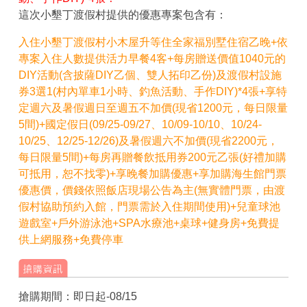
這次小墾丁渡假村提供的優惠專案包含有：
入住小墾丁渡假村小木屋升等住全家福別墅住宿乙晚+依
專案入住人數提供活力早餐4客+每房贈送價值1040元的
DIY活動(含披薩DIY乙個、雙人拓印乙份)及渡假村設施
券3選1(村內單車1小時、釣魚活動、手作DIY)*4張+享特
定週六及暑假週日至週五不加價(現省1200元，每日限量
5間)+國定假日(09/25-09/27、10/09-10/10、10/24-
10/25、12/25-12/26)及暑假週六不加價(現省2200元，
每日限量5間)+每房再贈餐飲抵用券200元乙張(好禮加購
可抵用，恕不找零)+享晚餐加購優惠+享加購海生館門票
優惠價，價錢依照飯店現場公告為主(無實體門票，由渡
假村協助預約入館，門票需於入住期間使用)+兒童球池
遊戲室+戶外游泳池+SPA水療池+桌球+健身房+免費提
供上網服務+免費停車
搶購期間：即日起-08/15