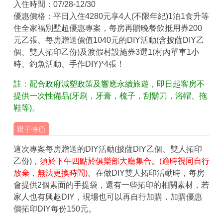
入住時間：07/28-12/30
優惠價格：平日入住4280元享4人(不限年紀)1泊1食升等
住全家福別墅超優惠專案，每房再贈晚餐飲抵用券200
元乙張、每房贈送價值1040元的DIY活動(含披薩DIY乙
個、雙人拓印乙份)及渡假村設施券3選1(村內單車1小
時、釣魚活動、手作DIY)*4張！
註：配合政府減塑政策及響應永續旅遊，即日起客房不
提供一次性備品(牙刷，牙膏，梳子，刮鬍刀，浴帽、拖
鞋等)。
這次專案每房贈送的DIY活動(披薩DIY乙個、雙人拓印
乙份)，
須於下午四點於俱樂部大廳集合。(逾時視同自行
放棄，無法更換時間)
。在做DIY雙人拓印活動時，每房
會提供2個素面的手提袋，還有一些拓印的相關素材，若
家人也有興趣DIY，現場也可以再自行加購，加購優惠
價拓印DIY每份150元。