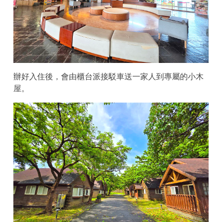
辦好入住後，會由櫃台派接駁車送一家人到專屬的小木
屋。