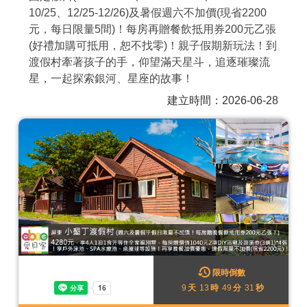
10/25、12/25-12/26)及暑假週六不加價(現省2200
商家合作
元，每日限量5間)！每房再贈餐飲抵用券200元乙張
(好禮加購可抵用，恕不找零)！親子假期新玩法！到
渡假村牽著孩子的手，仰望滿天星斗，追逐璀璨流
推薦景點
星，一起探索銀河、星座的故事！
建立時間：2026-06-28
討論區
聯絡我們
APP下載
限時倒數
9
天
13
時
49
分
28
秒