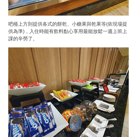
吧檯上方則提供各式的餅乾、小糖果與乾果等(依現場提
供為準)，入住時能有飲料點心享用最能放鬆一週上班上
課的辛勞了。