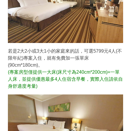
若是2大2小或3大1小的家庭來的話，可選5799元4人(不
限年紀)專案入住，就有免費加一張單床
(90cm*180cm)。
(專案房型僅提供一大床(床尺寸為240cm*200cm)
+一單
人床，並提供優惠最多4人住宿含早餐，實際入住請依自
身舒適度考量)