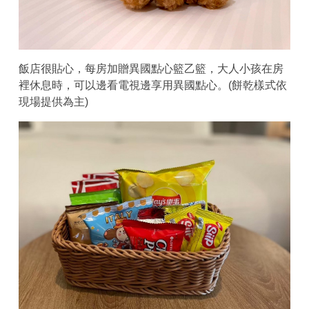
飯店很貼心，每房加贈異國點心籃乙籃，大人小孩在房
裡休息時，可以邊看電視邊享用異國點心。(餅乾樣式依
現場提供為主)