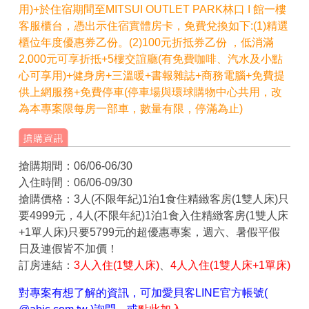
用)+於住宿期間至MITSUI OUTLET PARK林口 I 館一樓
客服櫃台，憑出示住宿實體房卡，免費兌換如下:(1)精選
櫃位年度優惠券乙份。(2)100元折抵券乙份 ，低消滿
2,000元可享折抵
+5樓
交誼廳(有免費咖啡、汽水及小點
心可享用)
+健身房+三溫暖+
書報雜誌+商務電腦
+免費提
供上網服務+免費停車(停車場與環球購物中心共用，改
為本專案限每房一部車，數量有限，停滿為止)
搶購期間：06/06-06/30
入住時間：06/06-09/30
搶購價格：3人(不限年紀)1泊1食住精緻客房(1雙人床)只
要4999元，4人(不限年紀)1泊1食入住精緻客房(1雙人床
+1單人床)只要5799元的超優惠專案，週六、暑假平假
日及連假皆不加價！
訂房連結：
3人入住(1雙人床)
、
4人入住(1雙人床+1單床)
對專案有想了解的資訊，可加愛貝客LINE官方帳號(