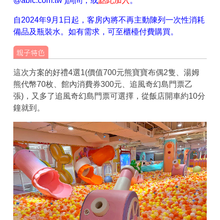
@abic.com.tw )詢問，或
點此加入
。
自2024年9月1日起，客房內將不再主動陳列一次性消耗
備品及瓶裝水。如有需求，可至櫃檯付費購買。
這次方案的好禮4選1(價值700元熊寶寶布偶2隻、湯姆
熊代幣70枚、館內消費券300元、追風奇幻島門票乙
張)，又多了追風奇幻島門票可選擇，從飯店開車約10分
鐘就到。