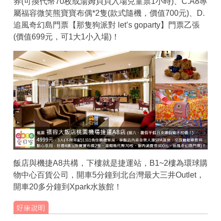
券(可換代幣70枚或湯姆貝貝入場兒童票1小時)、C.A8專
屬福容微笑熊寶寶布偶*2隻(款式隨機，價值700元)、D.
追風奇幻島門票【那隻狗派對 let’s goparty】門票乙張
(價值699元，可1大1小入場)！
飯店與機捷A8共構，下樓就是捷運站，B1~2樓為環球購
物中心百貨公司，開車5分鐘到北台灣最大三井Outlet，
開車20多分鐘到Xpark水族館！