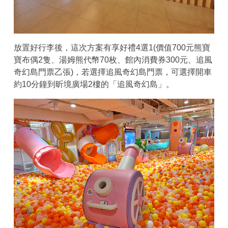
放置好行李後，這次方案有享好禮4選1(價值700元熊寶
寶布偶2隻、湯姆熊代幣70枚、館內消費券300元、追風
奇幻島門票乙張)，若選擇追風奇幻島門票，可選擇開車
約10分鐘到昕境廣場2樓的「追風奇幻島」。