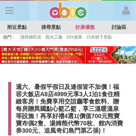
歡迎加入
附近景點
搜尋景點
好康優惠
討論區
APP登入
熱門：
特色遊戲場
親子住房優惠
台北親子餐廳
溫泉泡湯SPA
溜滑梯民宿
觀光工廠
DIY摘果
日本親子景點
首 頁
搜尋景點
週六、暑假平假日及連假皆不加價！福
好康優惠
容大飯店A8店4999元享3人1泊1食住精
緻客房！免費享用交誼廳零食飲料、贈
最新消息
每房贈異國點心籃乙籃，享三溫暖溫泉
等設施！再享好禮4選1(價值700元熊寶
寶布偶2隻、湯姆熊代幣70枚、館內消費
最新留言
券300元、追風奇幻島門票乙張)！