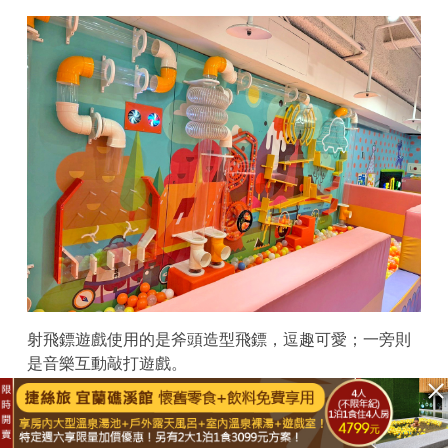
射飛鏢遊戲使用的是斧頭造型飛鏢，逗趣可愛；一旁則
是音樂互動敲打遊戲。
已結束