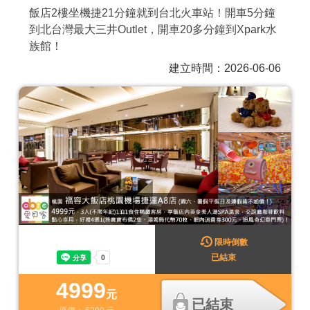
飯店2樓坐機捷21分鐘就到台北火車站！開車5分鐘
商家合作
到北台灣最大三井Outlet，開車20多分鐘到Xpark水
族館！
推薦景點
建立時間：2026-06-06
討論區
聯絡我們
APP下載
限時倒數
已結束
4999
元
已結束