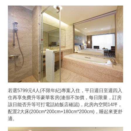
若選5799元4人(不限年紀)專案入住，平日週日至週四入
住再享免費升等豪華客房(連假不加價，每日限量，訂房
該日能否升等可打電話給飯店確認)，此房內空間14坪，
配置2大床(200cm*200cm+180cm*200cm)，睡起來更舒
適。