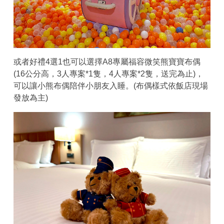
或者好禮4選1也可以選擇A8專屬福容微笑熊寶寶布偶
(16公分高，3人專案*1隻，4人專案*2隻，送完為止)，
可以讓小熊布偶陪伴小朋友入睡。(布偶樣式依飯店現場
發放為主)