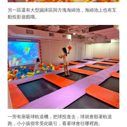
另一區還有大型蹦床區與方塊海綿池，海綿池上也有互
動投影遊戲哦。
一旁有座吸球軌道機，把球投進去，球就會順著軌道
跑，小小孩很常受此吸引，看著球會往哪裡跑。