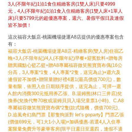
3人(不限年紀)1泊1食住精緻客房(1雙人床)只要4999
元，4人(不限年紀)1泊1食入住精緻客房(1雙人床+1單人
床)只要5799元的超優惠專案，週六、暑假平假日及連假
皆不加價！
這次福容大飯店-桃園機場捷運A8店提供的優惠專案包含
有：
福容大飯店-桃園機場捷運A8店-精緻客房(雙人房)住宿乙
晚+3人(不限年紀)/4人(不限年紀)早餐+迎賓飲料+贈每房
贈異國點心籃乙籃+贈A8專屬福容微笑熊寶寶布偶(16公
分高，3人專案*1隻，4人專案*2隻，送完為止)+週六及
連假皆不加價+贈限量贈好禮4選1(最高價值700元)，數
量有限，依照入住日期順序提供，送完為止，可擇一選
A.館內消費300元抵用券乙張、B.湯姆熊(林口三井店)兌
換券(兌換代幣70枚或湯姆貝貝入場兒童票1小時)、C.A8
專屬福容微笑熊寶寶布偶*2隻(款式隨機，價值700元)、
D.追風奇幻島門票【那隻狗派對 let’s goparty】門票乙張
(價值699元，可1大1小入場)+加碼優惠-若選4人入住專
案限量免費升等豪華客房(限平日週日至週四，連假不適