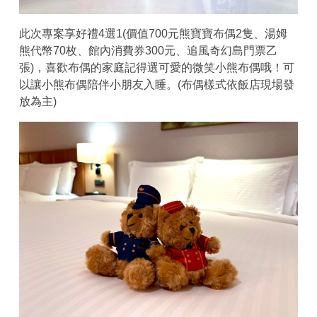
此次專案享好禮4選1(價值700元熊寶寶布偶2隻、湯姆
熊代幣70枚、館內消費券300元、追風奇幻島門票乙
張)，喜歡布偶的家庭記得選可愛的微笑小熊布偶哦！可
以讓小熊布偶陪伴小朋友入睡。(布偶樣式依飯店現場發
放為主)