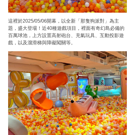
這裡於2025/05/06開幕，以全新「那隻狗派對」為主
題，盛大登場！近40種遊戲項目，裡面有奇幻島必備的
百萬球池，上方設置高射砲台、充氣玩具、互動投影遊
戲，以及溜滑梯與障礙闖關等。