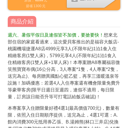
原價：
6299
元
節省
1300
元
商品介紹
週六、暑假平假日及連假皆不加價，要搶要快！
想來北
部住宿的家庭看過來，這次愛貝客推出的是福容大飯店-
桃園機場捷運A8店4999元享3人(不限年紀)1泊1食入住
精緻客房(1雙人床)，5799元享4人(不限年紀)1泊1食入
住精緻客房(1雙人床+1單人床)！本專案贈A8專屬福容微
笑熊寶寶布偶(16公分高，3人專案*1隻，4人專案*2隻，
送完為止)、每房贈異國點心籃乙籃，再享三溫暖溫泉等
設施！加碼優惠：若選4人入住專案還有機會限量免費升
等豪華客房(限平日週日至週四，連假不適用，每日限
量，訂房該日能否升等可打電話給飯店確認)！
本專案享入住贈限量好禮4選1(最高價值700元)，數量有
限，依照入住日期順序提供，送完為止，4選1可選：A.
館內消費300元抵用券乙張、B.湯姆熊(林口三井店)兌換