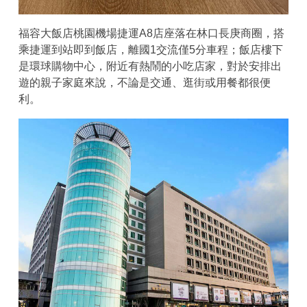
福容大飯店桃園機場捷運A8店座落在林口長庚商圈，搭
乘捷運到站即到飯店，離國1交流僅5分車程；飯店樓下
是環球購物中心，附近有熱鬧的小吃店家，對於安排出
遊的親子家庭來說，不論是交通、逛街或用餐都很便
利。