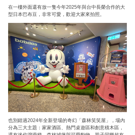
在一樓外面還有放一隻今年2025年與台中長榮合作的大
型日本巴布豆，非常可愛，歡迎大家來拍照。
也別錯過2024年全新登場的奇幻「森林笑笑屋」，場內
分為三大主題：家家酒區、熱門桌遊區和創意積木區，
還有迷你溜滑梯、森林城堡與可愛動物，親子同樂超有