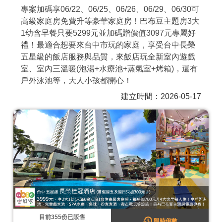
專案加碼享06/22、06/25、06/26、06/29、06/30可
商家合作
高級家庭房免費升等豪華家庭房！巴布豆主題房3大
1幼含早餐只要5299元並加碼贈價值3097元專屬好
禮！最適合想要來台中市玩的家庭，享受台中長榮
推薦景點
五星級的飯店服務與品質，來飯店玩全新室內遊戲
室、室內三溫暖(泡湯+水療池+蒸氣室+烤箱)，還有
討論區
戶外泳池等，大人小孩都開心！
建立時間：2026-05-17
聯絡我們
APP下載
目前
355
份已販售
限時倒數