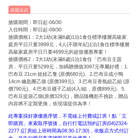
搶購期間：即日起-06/30
入住時間：即日起-09/30
搶購價格1：2大1幼(未滿6歲)1泊1食住標準樓層高級家
庭房平日只要3999元，4人(不限年紀)1泊1食住標準樓層
高級家庭房平日只要4699元的超值優惠專案！
搶購價格2：3大1幼(未滿6歲)1泊1食住「巴布豆主題
房」平日只要5299元，加碼贈價值3097元專屬好禮：1.
巴布豆 21cm 娃娃乙隻 (原價680元)、2.巴布豆或小鴨
14cm 鑰匙圈乙個 (原價399元)、3.巴布豆香氛組乙組 (原
價790元)、4.巴布豆襪子乙組(4入/組，原價899元)、5.
巴布豆提袋乙個(原價329元)，贈品隨機恕不挑款，贈品
內容將不定期更換，依現場提供為準！
此專案採好康優惠序號，不需線上付費或訂房！點「立
即購買」來索取序號後，自行打電話預約訂房(04)2324-
2277 (訂房組上班時間為08:30-17:30)，依飯店方式付訂