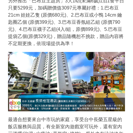
另外推出「巴布豆主題房」3大1幼(未滿6歲)1泊1食平日
只要5299元，加碼贈價值3097元專屬好禮：1.巴布豆
21cm 娃娃乙隻 (原價680元)、2.巴布豆或小鴨 14cm 鑰
匙圈乙個 (原價399元)、3.巴布豆香氛組乙組 (原價790
元)、4.巴布豆襪子乙組(4入/組，原價899元)、5.巴布豆
提袋乙個(原價329元)，贈品隨機恕不挑款，贈品內容將
不定期更換，依現場提供為準！
最適合想要來台中市玩的家庭，享受台中長榮五星級的
飯店服務與品質，有全新室內遊戲室可玩外，還有室內