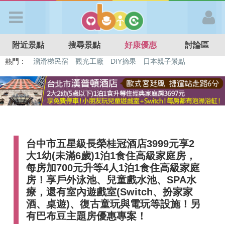
歡迎加入
附近景點
搜尋景點
好康優惠
討論區
APP登入
熱門：
特色遊戲場
親子住房優惠
台北親子餐廳
溫泉泡湯SPA
溜滑梯民宿
觀光工廠
DIY摘果
日本親子景點
首 頁
搜尋景點
台中市五星級長榮桂冠酒店3999元享2
好康優惠
大1幼(未滿6歲)1泊1食住高級家庭房，
每房加700元升等4人1泊1食住高級家庭
最新消息
房！享戶外泳池、兒童戲水池、SPA水
療，還有室內遊戲室(Switch、扮家家
酒、桌遊)、復古童玩與電玩等設施！另
最新留言
有巴布豆主題房優惠專案！