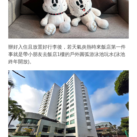
辦好入住且放置好行李後，若天氣炎熱時來飯店第一件
事就是帶小朋友去飯店1樓的戶外圓弧游泳池玩水(泳池
終年開放)。