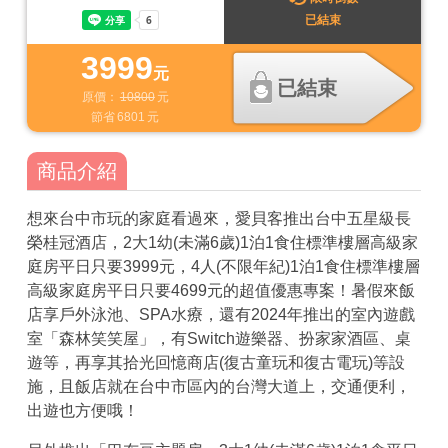
已結束
3999
元
已結束
原價：
10800
元
節省
6801
元
商品介紹
想來台中市玩的家庭看過來，愛貝客推出台中五星級長
榮桂冠酒店，2大1幼(未滿6歲)1泊1食住標準樓層高級家
庭房平日只要3999元，4人(不限年紀)1泊1食住標準樓層
高級家庭房平日只要4699元的超值優惠專案！暑假來飯
店享戶外泳池、SPA水療，還有2024年推出的室內遊戲
室「森林笑笑屋」，有Switch遊樂器、扮家家酒區、桌
遊等，再享其拾光回憶商店(復古童玩和復古電玩)等設
施，且飯店就在台中市區內的台灣大道上，交通便利，
出遊也方便哦！