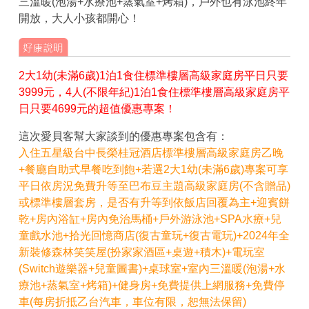
三溫暖(泡湯+水療池+蒸氣室+烤箱)，戶外也有泳池終年
開放，大人小孩都開心！
2大1幼(未滿6歲)1泊1食住標準樓層高級家庭房平日只要
3999元，4人(不限年紀)1泊1食住標準樓層高級家庭房平
日只要4699元的超值優惠專案！
這次愛貝客幫大家談到的優惠專案包含有：
入住五星級台中長榮桂冠酒店標準樓層高級家庭房乙晚
+餐廳自助式早餐吃到飽+若選2大1幼(未滿6歲)專案可享
平日依房況免費升等至巴布豆主題高級家庭房(不含贈品)
或標準樓層套房，是否有升等到依飯店回覆為主+迎賓餅
乾+房內浴缸+房內免治馬桶+戶外游泳池+SPA水療+兒
童戲水池+拾光回憶商店(復古童玩+復古電玩)+2024年全
新裝修森林笑笑屋(扮家家酒區+桌遊+積木)+電玩室
(Switch遊樂器+兒童圖書)+桌球室+室內三溫暖(泡湯+水
療池+蒸氣室+烤箱)+健身房+免費提供上網服務+免費停
車(每房折抵乙台汽車，車位有限，恕無法保留)