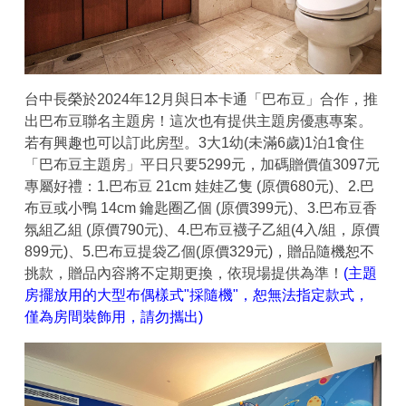
台中長榮於2024年12月與日本卡通「巴布豆」合作，推
出巴布豆聯名主題房！這次也有提供主題房優惠專案。
若有興趣也可以訂此房型。3大1幼(未滿6歲)1泊1食住
「巴布豆主題房」平日只要5299元，加碼贈價值3097元
專屬好禮：1.巴布豆 21cm 娃娃乙隻 (原價680元)、2.巴
布豆或小鴨 14cm 鑰匙圈乙個 (原價399元)、3.巴布豆香
氛組乙組 (原價790元)、4.巴布豆襪子乙組(4入/組，原價
899元)、5.巴布豆提袋乙個(原價329元)，贈品隨機恕不
挑款，贈品內容將不定期更換，依現場提供為準！
(主題
房擺放用的大型布偶樣式"採隨機"，恕無法指定款式，
僅為房間裝飾用，請勿攜出)