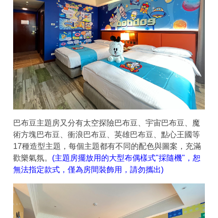
巴布豆主題房又分有太空探險巴布豆、宇宙巴布豆、魔
術方塊巴布豆、衝浪巴布豆、英雄巴布豆、點心王國等
17種造型主題，每個主題都有不同的配色與圖案，充滿
歡樂氣氛。
(主題房擺放用的大型布偶樣式"採隨機"，恕
無法指定款式，僅為房間裝飾用，請勿攜出)