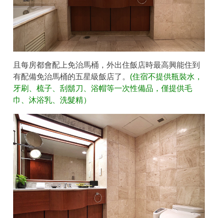
且每房都會配上免治馬桶，外出住飯店時最高興能住到
有配備免治馬桶的五星級飯店了。
(住宿不提供瓶裝水，
牙刷、梳子、刮鬍刀、浴帽等一次性備品，僅提供毛
巾、沐浴乳、洗髮精）