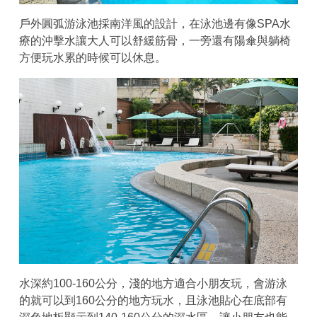
戶外圓弧游泳池採南洋風的設計，在泳池邊有像SPA水
療的沖擊水讓大人可以舒緩筋骨，一旁還有陽傘與躺椅
方便玩水累的時候可以休息。
水深約100-160公分，淺的地方適合小朋友玩，會游泳
的就可以到160公分的地方玩水，且泳池貼心在底部有