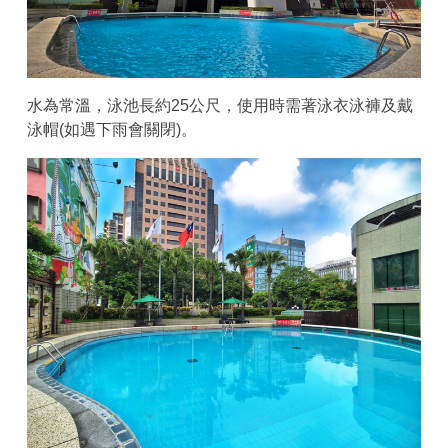
水為常溫，泳池長約25公尺，使用時需著泳衣泳褲及戴
泳帽(如遇下雨會關閉)。