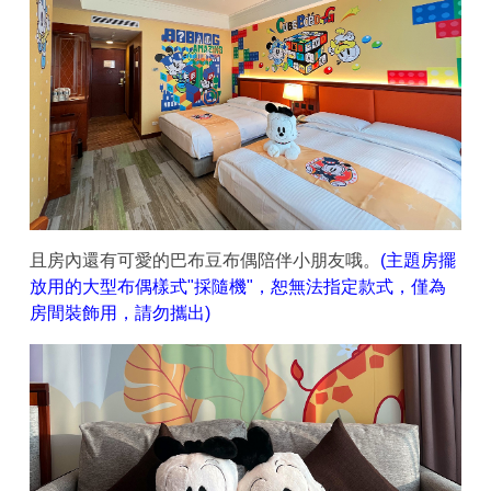
且房內還有可愛的巴布豆布偶陪伴小朋友哦。
(主題房擺
放用的大型布偶樣式"採隨機"，恕無法指定款式，僅為
房間裝飾用，請勿攜出)