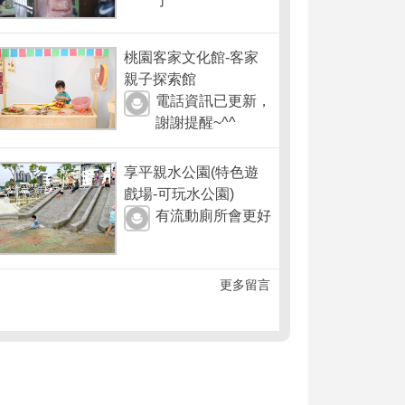
了
桃園客家文化館-客家
親子探索館
電話資訊已更新，
謝謝提醒~^^
享平親水公園(特色遊
戲場-可玩水公園)
有流動廁所會更好
更多留言