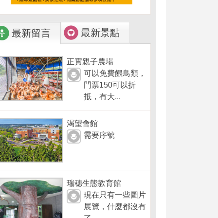
最新景點
最新留言
正實親子農場
可以免費餵鳥類，
門票150可以折
抵，有大...
渴望會館
需要序號
瑞穗生態教育館
現在只有一些圖片
展覽，什麼都沒有