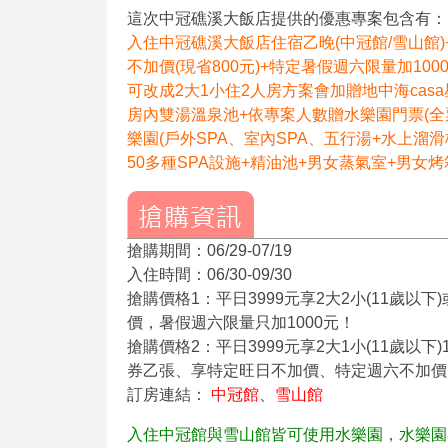
這次中冠礁溪大飯店提供的優惠專案包含有：
入住中冠礁溪大飯店住宿乙晚(中冠館/雪山館)
不加價(現省800元)+特定暑假週六限量加1000
可改成2大1小住2人房方案會加贈地中海cas
房內雙湯溫泉池+依專案人數贈水樂園門票(全票平
樂園(戶外SPA、室內SPA、五行湯+水上溜
50多種SPA設施+精油池+男女蒸氣室+男女
搶購期間：06/29-07/19
入住時間：06/30-09/30
搶購價格1：平日3999元享2大2小(11歲以
價，暑假週六限量只加1000元！
搶購價格2：平日3999元享2大1小(11歲以下
券乙張、享特定旺日不加價、特定週六不加價，
訂房連結：
中冠館
、
雪山館
入住中冠館與雪山館皆可使用水樂園，水樂園