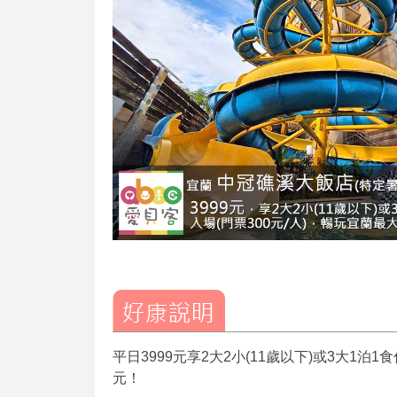
平日3999元享2大2小(11歲以下)或3大1
元！