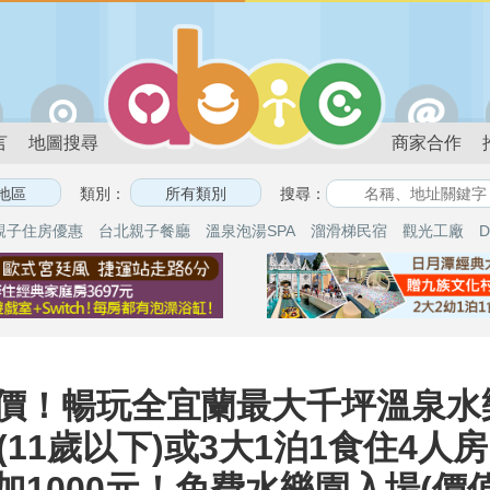
言
地圖搜尋
商家合作
類別：
搜尋：
親子住房優惠
台北親子餐廳
溫泉泡湯SPA
溜滑梯民宿
觀光工廠
D
價！暢玩全宜蘭最大千坪溫泉水樂
(11歲以下)或3大1泊1食住4
1000元！免費水樂園入場(價值3