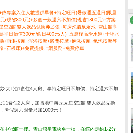
+依專案入住人數提供早餐+特定旺日(暑假週五週日)限量
元(現省800元)+多個一般週六不加價(現省1800元)+方案
a星空2館 雙人飲品兌換券乙張+每房泡溫泉浴池+雪山館享
日價值300元/假日400元/人)+五層樓高滑水道+千坪水
滑梯+雨淋按摩+浮浴按摩+股間按摩+逆泳按摩+氣泡按摩等
烤箱+石板床)+免費提供上網服務+免費停車
下)或3大1泊1食住4人房、享特定旺日不加價、特定週六不加
)1泊1食住2人房，加贈地中海casa星空2館 雙人飲品兌換
暑假週六限量只加1000元！
在中冠館一樓。雪山館坐電梯至一樓，在館內走約1-2分