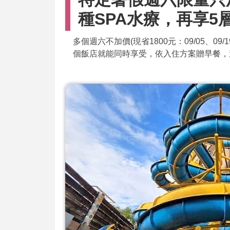
種SPA水療，再享5
多個週六不加價(現省1800元：09/05、0
個飯店就能同時享受，依入住方案贈早餐，