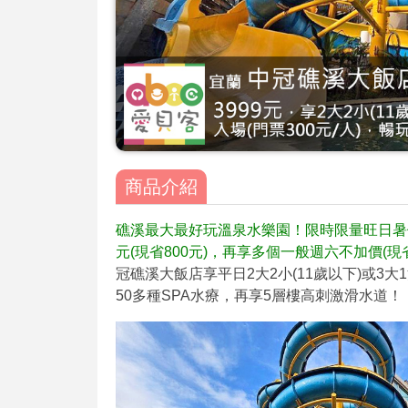
商品介紹
礁溪最大最好玩溫泉水樂園！限時限量旺日暑假週
元(現省800元)，再享多個一般週六不加價(現省
冠礁溪大飯店享平日2大2小(11歲以下)或3大
50多種SPA水療，再享5層樓高刺激滑水道！