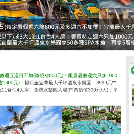
五週日不加價(現省800元)！限量暑假週六只加1000
1800元)！
暢玩全宜蘭最大千坪溫泉水樂園！3999元中
1泊1食住4人房、免費水樂園入場(門票價值300元/人)，享