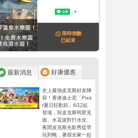
限時倒數
已結束
好康優惠
最新消息
史上最強皮克斯好友陣
容！香港迪士尼「Pixa
r夏日狂歡趴」6/12起
登場，與皮克斯明星見
面、水花派對打水仗、
夜間皮克斯光影秀從早
玩到晚，暑假全家一起