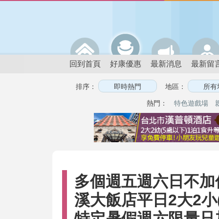
回到首頁
好康優惠
最新消息
最新留
排序：
地區：
熱門：
特色遊戲場
多個週五週六日不加
溪大飯店平日2大2小
特定暑假週六限量只加