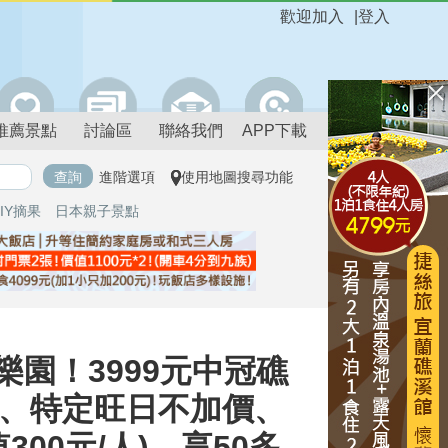
歡迎加入
|
登入
推薦景點
討論區
聯絡我們
APP下載
進階選項
使用地圖搜尋功能
IY摘果
日本親子景點
園！3999元中冠礁
人房、特定旺日不加價、
00元/人)，享50多