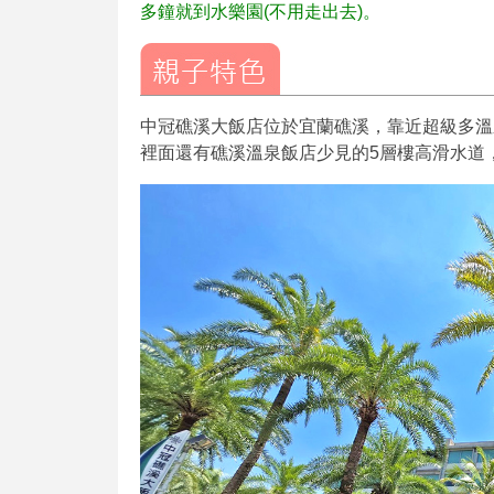
多鐘就到水樂園(不用走出去)。
中冠礁溪大飯店位於宜蘭礁溪，靠近超級多溫
裡面還有礁溪溫泉飯店少見的5層樓高滑水道