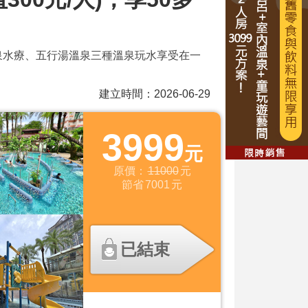
樂園、溫泉水療、五行湯溫泉三種溫泉玩水享受在一
建立時間：2026-06-29
3999
元
原價：
11000
元
節省
7001
元
已結束