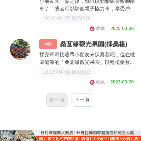
小朋友大一點之後，就可以開始練習騎腳踏
車了，或者可以騎個親子協力車，享受戶...
2012-06-27 16:50:29
收藏：
2023-03-30
桑葚緣觀光果園(採桑椹)
桃園
採完草莓接著帶小朋友來採桑葚吧，位在桃
園龍潭的「桑葚緣觀光果園」以種植桑葚...
2018-04-01 16:01:03
收藏：
2023-03-30
前一頁
下一頁