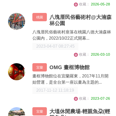
收藏：
2026-05-28
八塊厝民俗藝術村@大湳森
桃園
林公園
八塊厝民俗藝術村座落在桃園八德大湳森林
公園內，2022/10/22正式開幕...
2023-04-07 08:27:45
收藏：
2026-03-10
OMG 畫框博物館
宜蘭
畫框博物館位在宜蘭羅東，2017年11月開
始營運，是全台第一座以畫為主題的...
2017-11-12 11:18:19
收藏：
2023-07-26
大塭休閒農場-輕親魚朶(輕
宜蘭