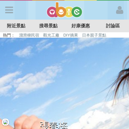
歡迎加入
附近景點
搜尋景點
好康優惠
討論區
APP登入
熱門：
溜滑梯民宿
觀光工廠
DIY摘果
日本親子景點
特色遊戲場
親子住房優惠
台北親子餐廳
溫泉泡湯SPA
首 頁
搜尋景點
好康優惠
最新消息
最新留言
張春梅