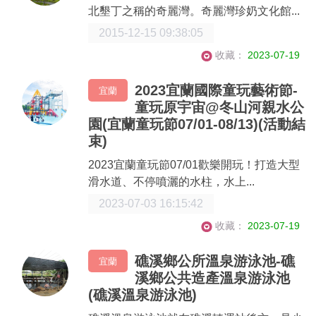
北墾丁之稱的奇麗灣。奇麗灣珍奶文化館...
2015-12-15 09:38:05
收藏：
2023-07-19
2023宜蘭國際童玩藝術節-
宜蘭
童玩原宇宙@冬山河親水公
園(宜蘭童玩節07/01-08/13)(活動結
束)
2023宜蘭童玩節07/01歡樂開玩！打造大型
滑水道、不停噴灑的水柱，水上...
2023-07-03 16:15:42
收藏：
2023-07-19
礁溪鄉公所溫泉游泳池-礁
宜蘭
溪鄉公共造產溫泉游泳池
(礁溪溫泉游泳池)