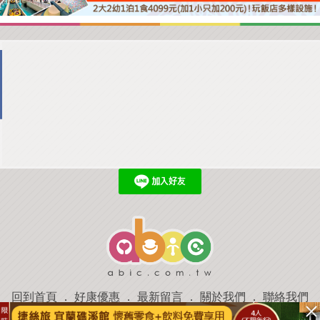
回到首頁
．
好康優惠
．
最新留言
．
關於我們
．
聯絡我們
部落格微件
．
商家合作
．
討論區
．
推薦景點
．
APP下載