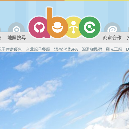
言
地圖搜尋
商家合作
親子住房優惠
台北親子餐廳
溫泉泡湯SPA
溜滑梯民宿
觀光工廠
D