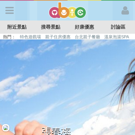
歡迎加入
附近景點
搜尋景點
好康優惠
討論區
APP登入
熱門：
特色遊戲場
親子住房優惠
台北親子餐廳
溫泉泡湯SPA
溜滑梯民宿
觀光工廠
DIY摘果
日本親子景點
首 頁
搜尋景點
好康優惠
最新消息
最新留言
張春梅