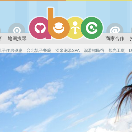
言
地圖搜尋
商家合作
親子住房優惠
台北親子餐廳
溫泉泡湯SPA
溜滑梯民宿
觀光工廠
D