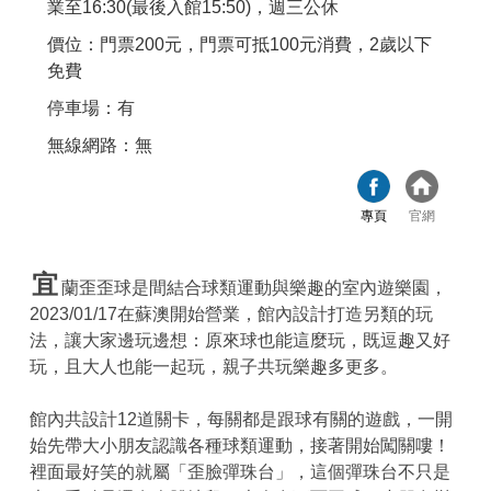
業至16:30(最後入館15:50)，週三公休
價位：門票200元，門票可抵100元消費，2歲以下
免費
停車場：有
無線網路：無
專頁
官網
宜
蘭歪歪球是間結合球類運動與樂趣的室內遊樂園，
2023/01/17在蘇澳開始營業，館內設計打造另類的玩
法，讓大家邊玩邊想：原來球也能這麼玩，既逗趣又好
玩，且大人也能一起玩，親子共玩樂趣多更多。
館內共設計12道關卡，每關都是跟球有關的遊戲，一開
始先帶大小朋友認識各種球類運動，接著開始闖關嘍！
裡面最好笑的就屬「歪臉彈珠台」，這個彈珠台不只是