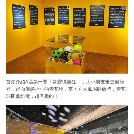
首先介紹A區第一關「夢露也瘋狂」，大小朋友走進鐵籠
裡，裡面佈滿小小的雪花球，當下方大風扇開啟時，雪花
球四處紛飛，超有趣的！