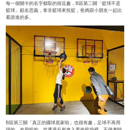
每一個關卡的名字都取的很逗趣，B區第二關「籃球不是
籃球」顧名思義，拿非籃球來投籃，爸媽跟小朋友一起比
看誰進的多。
B區第三關「真正的國球底家啦」也很有趣，足球不再用
踢的，改用投的，並透過反射進入黑色籃袋裡，不僅考驗