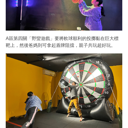
A區第四關「野蠻遊戲」要將軟球順利的投擲黏在巨大標
靶上，然後爸媽則可拿起盾牌阻擋，親子共玩超好玩。