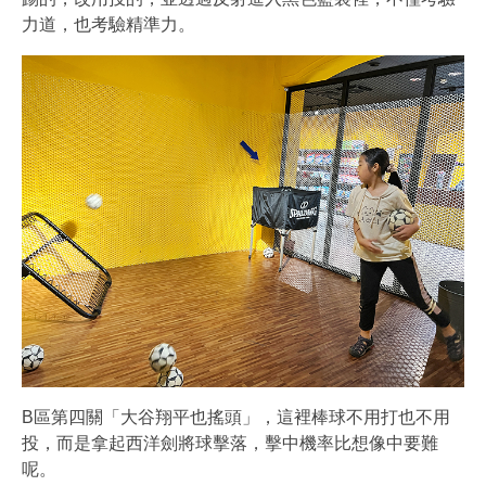
力道，也考驗精準力。
B區第四關「大谷翔平也搖頭」，這裡棒球不用打也不用
投，而是拿起西洋劍將球擊落，擊中機率比想像中要難
呢。