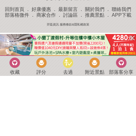
回到首頁
．
好康優惠
．
最新留言
．
關於我們
．
聯絡我們
部落格微件
．
商家合作
．
討論區
．
推薦景點
．
APP下載
羿磊資訊 服務條款&隱私權政策
收藏
評分
去過
附近景點
部落客分享