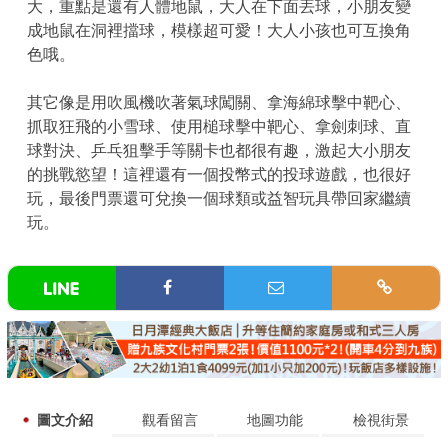
大，重點是還有人體地鼠，大人在下面丟球，小朋友變
成地鼠在洞裡擋球，模樣超可愛！大人小孩也可互換角
色哦。
其它像是用吹風機吹著氣球闖關、拿海綿球擊中靶心、
抓取狂飛的小雪球、使用槌球擊中靶心、拿劍刺球、直
球對決、乒乓狙擊手等關卡也都很有趣，激起大小朋友
的挑戰慾望！這裡還有一個投幣式的投球遊戲，也很好
玩，最後門票還可兌換一個球類或益智玩具帶回家繼續
玩。
圖文介紹
觀看留言
地圖功能
檢視街景