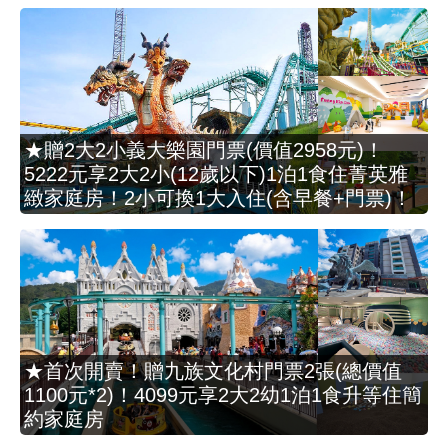
★贈2大2小義大樂園門票(價值2958元)！
5222元享2大2小(12歲以下)1泊1食住菁英雅
緻家庭房！2小可換1大入住(含早餐+門票)！
★首次開賣！贈九族文化村門票2張(總價值
1100元*2)！4099元享2大2幼1泊1食升等住簡
約家庭房