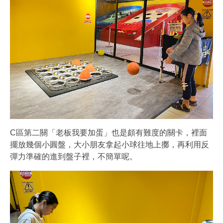
C區第二關「老板我要加蛋」也是頗有難度的關卡，裡面
擺放幾個小圓盤，大小朋友拿起小球往地上擲，再利用反
彈力準確的進到盤子裡，不簡單呢。