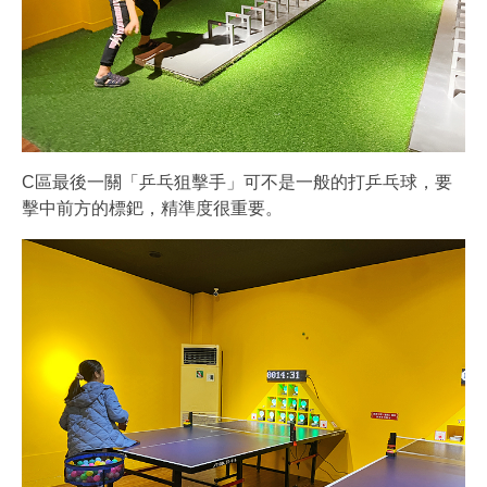
C區最後一關「乒乓狙擊手」可不是一般的打乒乓球，要
擊中前方的標鈀，精準度很重要。