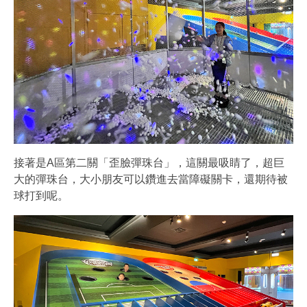
接著是A區第二關「歪臉彈珠台」，這關最吸睛了，超巨
大的彈珠台，大小朋友可以鑽進去當障礙關卡，還期待被
球打到呢。