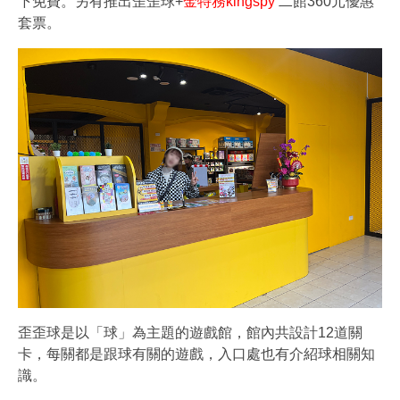
下免費。另有推出歪歪球+
金特務kingspy
二館360元優惠
套票。
歪歪球是以「球」為主題的遊戲館，館內共設計12道關
卡，每關都是跟球有關的遊戲，入口處也有介紹球相關知
識。