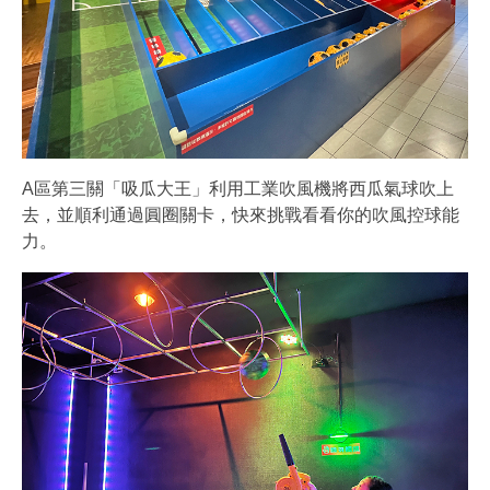
A區第三關「吸瓜大王」利用工業吹風機將西瓜氣球吹上
去，並順利通過圓圈關卡，快來挑戰看看你的吹風控球能
力。