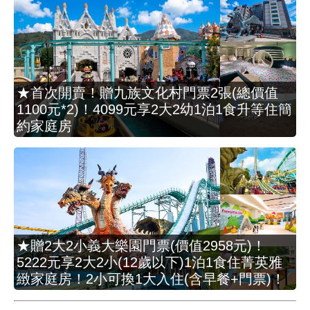
★首次開賣！贈九族文化村門票2張(總價值
1100元*2)！4099元享2大2幼1泊1食升等住簡
約家庭房
★贈2大2小義大樂園門票(價值2958元)！
5222元享2大2小(12歲以下)1泊1食住菁英雅
緻家庭房！2小可換1大入住(含早餐+門票)！