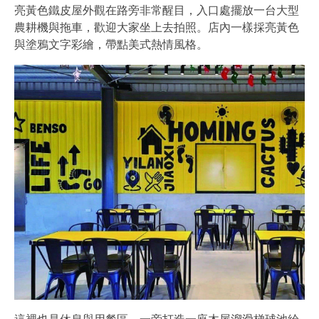
亮黃色鐵皮屋外觀在路旁非常醒目，入口處擺放一台大型
農耕機與拖車，歡迎大家坐上去拍照。店內一樣採亮黃色
與塗鴉文字彩繪，帶點美式熱情風格。