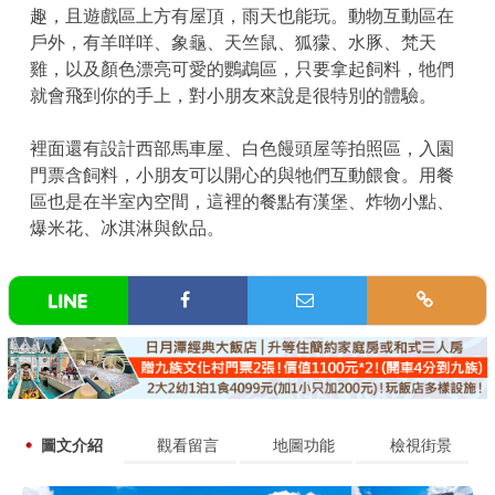
趣，且遊戲區上方有屋頂，雨天也能玩。動物互動區在
戶外，有羊咩咩、象龜、天竺鼠、狐獴、水豚、梵天
雞，以及顏色漂亮可愛的鸚鵡區，只要拿起飼料，牠們
就會飛到你的手上，對小朋友來說是很特別的體驗。
裡面還有設計西部馬車屋、白色饅頭屋等拍照區，入園
門票含飼料，小朋友可以開心的與牠們互動餵食。用餐
區也是在半室內空間，這裡的餐點有漢堡、炸物小點、
爆米花、冰淇淋與飲品。
圖文介紹
觀看留言
地圖功能
檢視街景