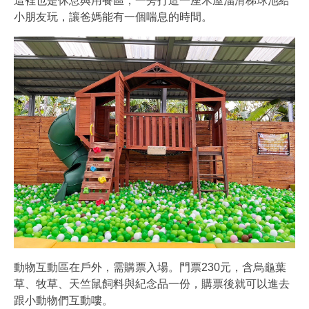
這裡也是休息與用餐區，一旁打造一座木屋溜滑梯球池給
小朋友玩，讓爸媽能有一個喘息的時間。
動物互動區在戶外，需購票入場。門票230元，含烏龜葉
草、牧草、天竺鼠飼料與紀念品一份，購票後就可以進去
跟小動物們互動嘍。