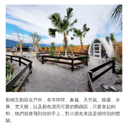
動物互動區在戶外，有羊咩咩、象龜、天竺鼠、狐獴、水
豚、梵天雞，以及顏色漂亮可愛的鸚鵡區，只要拿起飼
料，牠們就會飛到你的手上，對小朋友來說是很特別的體
驗。