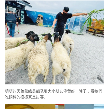
萌萌的天竺鼠總是能吸引大小朋友停留好一陣子，看牠們
吃飼料的模樣真是討喜。