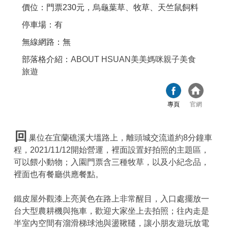
價位：門票230元，烏龜葉草、牧草、天竺鼠飼料
停車場：有
無線網路：無
部落格介紹：
ABOUT HSUAN美美媽咪親子美食
旅遊
專頁
官網
回
巢位在宜蘭礁溪大塭路上，離頭城交流道約8分鐘車
程，2021/11/12開始營運，裡面設置好拍照的主題區，
可以餵小動物；入園門票含三種牧草，以及小紀念品，
裡面也有餐廳供應餐點。
鐵皮屋外觀漆上亮黃色在路上非常醒目，入口處擺放一
台大型農耕機與拖車，歡迎大家坐上去拍照；往內走是
半室內空間有溜滑梯球池與盪鞦韆，讓小朋友遊玩放電