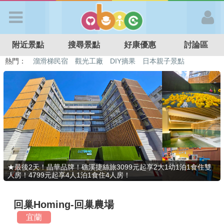
歡迎加入
附近景點
搜尋景點
好康優惠
討論區
APP登入
熱門：
溜滑梯民宿
觀光工廠
DIY摘果
日本親子景點
特色遊戲場
親子住房優惠
台北親子餐廳
溫泉泡湯SPA
首 頁
搜尋景點
好康優惠
★最後2天！晶華品牌！礁溪捷絲旅3099元起享2大1幼1泊1食住雙
人房！4799元起享4人1泊1食住4人房！
最新消息
回巢Homing-回巢農場
最新留言
宜蘭