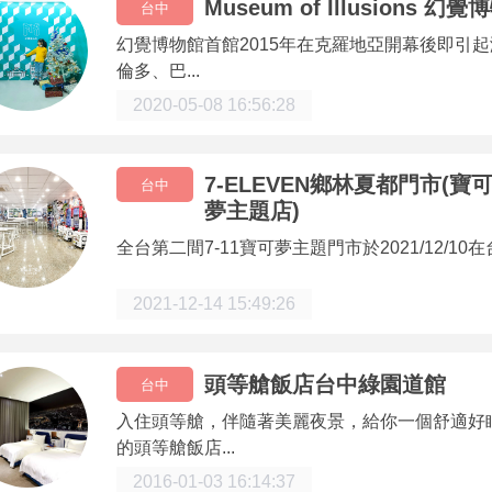
Museum of Illusions 幻
台中
幻覺博物館首館2015年在克羅地亞開幕後即引
倫多、巴...
2020-05-08 16:56:28
7-ELEVEN鄉林夏都門市(寶可
台中
夢主題店)
全台第二間7-11寶可夢主題門市於2021/12/10
2021-12-14 15:49:26
頭等艙飯店台中綠園道館
台中
入住頭等艙，伴隨著美麗夜景，給你一個舒適好
的頭等艙飯店...
2016-01-03 16:14:37