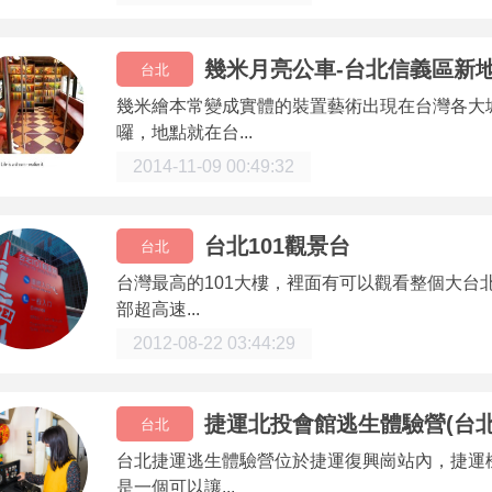
幾米月亮公車-台北信義區新
台北
幾米繪本常變成實體的裝置藝術出現在台灣各大
囉，地點就在台...
2014-11-09 00:49:32
台北101觀景台
台北
台灣最高的101大樓，裡面有可以觀看整個大台
部超高速...
2012-08-22 03:44:29
捷運北投會館逃生體驗營(台
台北
台北捷運逃生體驗營位於捷運復興崗站內，捷運
是一個可以讓...