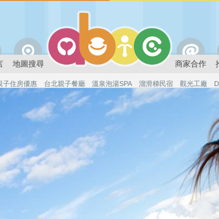
言
地圖搜尋
商家合作
親子住房優惠
台北親子餐廳
溫泉泡湯SPA
溜滑梯民宿
觀光工廠
D