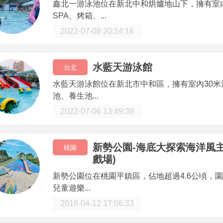
鑫北一游泳池位在新北中和烘爐地山下，擁有室
SPA、烤箱、...
2022-07-08 20:14:16
水藍天游泳館
台北
水藍天游泳館位在新北市中和區，擁有室內30米
池、養生池...
2022-07-06 13:49:39
新勢公園-海底大探索海洋風
桃園
戲場)
新勢公園位在桃園平鎮區，佔地超過4.6公頃，
兒童遊樂...
2016-04-12 17:06:33