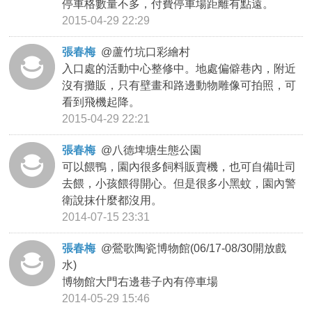
停車格數量不多，付費停車場距離有點遠。
2015-04-29 22:29
張春梅
@
蘆竹坑口彩繪村
入口處的活動中心整修中。地處偏僻巷內，附近
沒有攤販，只有壁畫和路邊動物雕像可拍照，可
看到飛機起降。
2015-04-29 22:21
張春梅
@
八德埤塘生態公園
可以餵鴨，園內很多飼料販賣機，也可自備吐司
去餵，小孩餵得開心。但是很多小黑蚊，園內警
衛說抹什麼都沒用。
2014-07-15 23:31
張春梅
@
鶯歌陶瓷博物館(06/17-08/30開放戲
水)
博物館大門右邊巷子內有停車場
2014-05-29 15:46