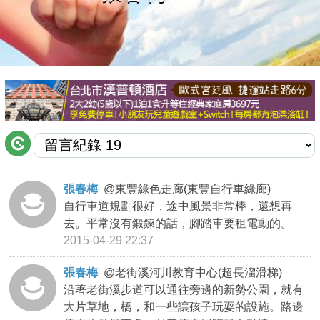
商家合作
推薦景點
討論區
聯絡我們
張春梅
@
東豐綠色走廊(東豐自行車綠廊)
自行車道規劃很好，途中風景非常棒，還想再
APP下載
去。平常沒有鍛鍊的話，腳踏車要租電動的。
2015-04-29 22:37
張春梅
@
老街溪河川教育中心(超長溜滑梯)
沿著老街溪步道可以通往旁邊的新勢公園，就有
大片草地，橋，和一些讓孩子玩耍的設施。路邊