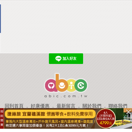
回到首頁
．
好康優惠
．
最新留言
．
關於我們
．
聯絡我們
部落格微件
．
商家合作
．
討論區
．
推薦景點
．
APP下載
羿磊資訊 服務條款&隱私權政策