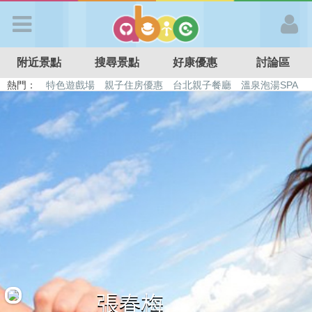
歡迎加入
附近景點
搜尋景點
好康優惠
討論區
APP登入
熱門：
特色遊戲場
親子住房優惠
台北親子餐廳
溫泉泡湯SPA
溜滑梯民宿
觀光工廠
DIY摘果
日本親子景點
首 頁
搜尋景點
好康優惠
最新消息
最新留言
張春梅