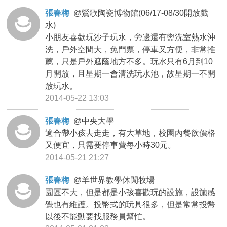
張春梅
@
鶯歌陶瓷博物館(06/17-08/30開放戲
水)
小朋友喜歡玩沙子玩水，旁邊還有盥洗室熱水沖
洗，戶外空間大，免門票，停車又方便，非常推
薦，只是戶外遮蔭地方不多。玩水只有6月到10
月開放，且星期一會清洗玩水池，故星期一不開
放玩水。
2014-05-22 13:03
張春梅
@
中央大學
適合帶小孩去走走，有大草地，校園內餐飲價格
又便宜，只需要停車費每小時30元。
2014-05-21 21:27
張春梅
@
羊世界教學休閒牧場
園區不大，但是都是小孩喜歡玩的設施，設施感
覺也有維護。投幣式的玩具很多，但是常常投幣
以後不能動要找服務員幫忙。