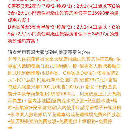
C專案(3天2夜含早餐*2+晚餐*1)：2大1小(11歲以下)2泊
3食+2大1小門票住精緻山景客房暑假平日16998元的超
優惠方案！
D專案(4天3夜含早餐*3+晚餐*2)：2大1小(11歲以下)3泊
5食+2大1小門票住精緻山景客房暑假平日24597元的最
新超優惠方案！
這次愛貝客幫大家談到的優惠專案包含有：
升等入住花蓮遠雄悅來大飯店精緻山景客房住宿乙晚+依
專案人數贈餐廳自助式吃到飽早餐+依專案人數贈餐廳自
助式吃到飽晚餐(限B專案、C專案及D專案)+依專案贈2
大1小(11歲以下)遠雄海洋公園門票(價值2670元)+暑假
每週六限量只加1000元(現省1000元)+暑假平日限量免
費升等豪華海景客房(現省1000元，房況依線上訂房頁顯
示為主)＋室內泳池區(室內溫水游泳池+兒童戲水池+烤
箱+蒸氣室)+兒童遊戲室(入內使用時請穿著襪子)+健身房
+依專案人數送飯店至花蓮車站或花蓮機場免費來回接駁
+飯店與樂園的免費接駁+免費提供上網服務+免費停
車。