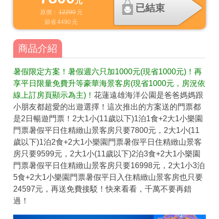
元
已結束
原價：
12290
元
節省
4490
元
商品介紹
暑假限定方案！暑假週六只加1000元(現省1000元)！再
享平日限量免費升等豪華海景客房(現省1000元，房況依
線上訂房頁顯示為主)！
花蓮遠雄海洋公園是爸爸媽媽跟
小朋友都超愛的出遊選擇！這次推出的方案送的門票都
是2日暢遊門票！2大1小(11歲以下)1泊1食+2大1小樂園
門票暑假平日住精緻山景客房只要7800元，2大1小(11
歲以下)1泊2食+2大1小樂園門票暑假平日住精緻山景客
房只要9599元，2大1小(11歲以下)2泊3食+2大1小樂園
門票暑假平日住精緻山景客房只要16998元，2大1小3泊
5食+2大1小樂園門票暑假平日入住精緻山景客房也只要
24597元，再送免費接駁！快來看看，千萬不要再錯
過！