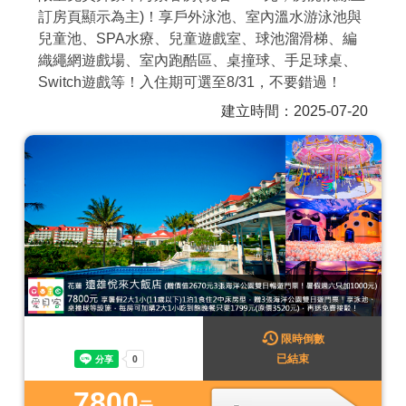
訂房頁顯示為主)！享戶外泳池、室內溫水游泳池與
商家合作
兒童池、SPA水療、兒童遊戲室、球池溜滑梯、編
織繩網遊戲場、室內跑酷區、桌撞球、手足球桌、
Switch遊戲等！入住期可選至8/31，不要錯過！
推薦景點
建立時間：2025-07-20
討論區
聯絡我們
APP下載
限時倒數
已結束
7800