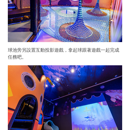
球池旁另設置互動投影遊戲，拿起球跟著遊戲一起完成
任務吧。