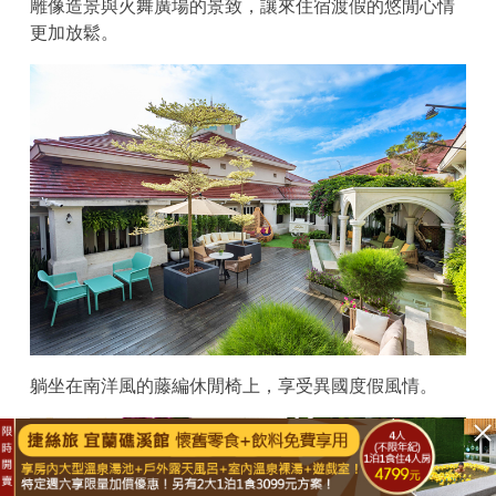
雕像造景與火舞廣場的景致，讓來住宿渡假的悠閒心情
更加放鬆。
躺坐在南洋風的藤編休閒椅上，享受異國度假風情。
已結束