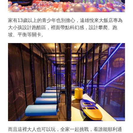
家有13歲以上的青少年也別擔心，遠雄悅來大飯店專為
大小孩設計跑酷區，裡面帶點科幻感，設計攀爬、跑
坡、平衡等關卡。
而且這裡大人也可以玩，全家一起挑戰，看誰能順利通