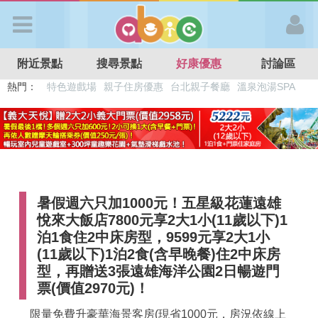
歡迎加入
附近景點
搜尋景點
好康優惠
討論區
APP登入
熱門：
特色遊戲場
親子住房優惠
台北親子餐廳
溫泉泡湯SPA
溜滑梯民宿
觀光工廠
DIY摘果
日本親子景點
首 頁
搜尋景點
暑假週六只加1000元！五星級花蓮遠雄
好康優惠
悅來大飯店7800元享2大1小(11歲以下)1
泊1食住2中床房型，9599元享2大1小
最新消息
(11歲以下)1泊2食(含早晚餐)住2中床房
型，再贈送3張遠雄海洋公園2日暢遊門
票(價值2970元)！
最新留言
限量免費升豪華海景客房(現省1000元，房況依線上