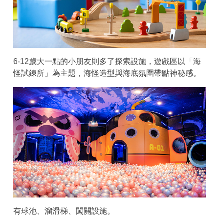
6-12歲大一點的小朋友則多了探索設施，遊戲區以「海
怪試錬所」為主題，海怪造型與海底氛圍帶點神秘感。
有球池、溜滑梯、闖關設施。