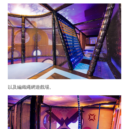
以及編織繩網遊戲場。