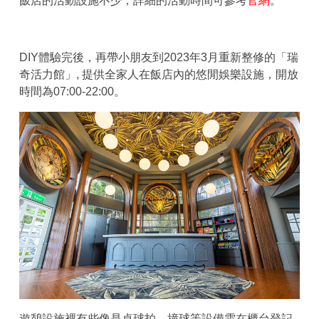
飯店的活動設施不少，詳細的活動時間可參考
官網
。
DIY體驗完後，再帶小朋友到2023年3月重新整修的「瑞
奇活力館」, 提供全家人在飯店內的悠閒娛樂設施，開放
時間為07:00-22:00。
遊憩設施裡有些像是桌球拍、撞球等設備需在櫃台登記