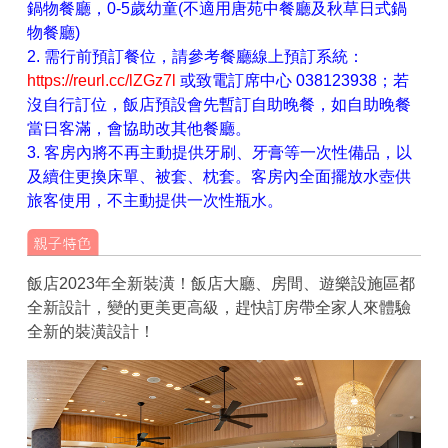
鍋物餐廳，0-5歲幼童(不適用唐苑中餐廳及秋草日式鍋
物餐廳)
2. 需行前預訂餐位，請參考餐廳線上預訂系統：
https://reurl.cc/lZGz7l
或致電訂席中心 038123938；若
沒自行訂位，飯店預設會先暫訂自助晚餐，如自助晚餐
當日客滿，會協助改其他餐廳。
3. 客房內將不再主動提供牙刷、牙膏等一次性備品，以
及續住更換床單、被套、枕套。客房內全面擺放水壺供
旅客使用，不主動提供一次性瓶水。
飯店2023年全新裝潢！飯店大廳、房間、遊樂設施區都
全新設計，變的更美更高級，趕快訂房帶全家人來體驗
全新的裝潢設計！