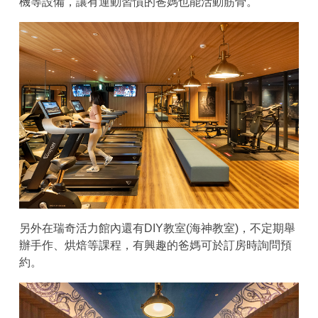
機等設備，讓有運動習慣的爸媽也能活動筋骨。
另外在瑞奇活力館內還有DIY教室(海神教室)，不定期舉
辦手作、烘焙等課程，有興趣的爸媽可於訂房時詢問預
約。