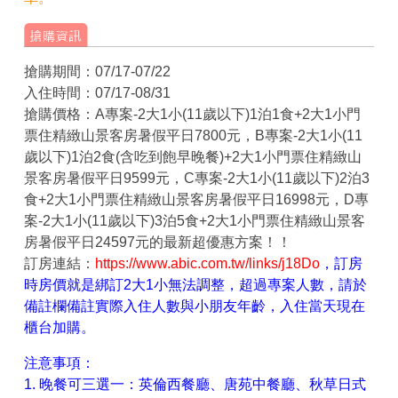
搶購期間：07/17-07/22
入住時間：07/17-08/31
搶購價格：A專案-2大1小(11歲以下)1泊1食+2大1小門
票住精緻山景客房暑假平日7800元，B專案-2大1小(11
歲以下)1泊2食(含吃到飽早晚餐)+2大1小門票住精緻山
景客房暑假平日9599元，C專案-2大1小(11歲以下)2泊3
食+2大1小門票住精緻山景客房暑假平日16998元，D專
案-2大1小(11歲以下)3泊5食+2大1小門票住精緻山景客
房暑假平日24597元的最新超優惠方案！！
訂房連結：
https://www.abic.com.tw/links/j18Do
，訂房
時房價就是綁訂2大1小無法調整，超過專案人數，請於
備註欄備註實際入住人數與小朋友年齡，入住當天現在
櫃台加購。
注意事項：
1. 晚餐可三選一：英倫西餐廳、唐苑中餐廳、秋草日式