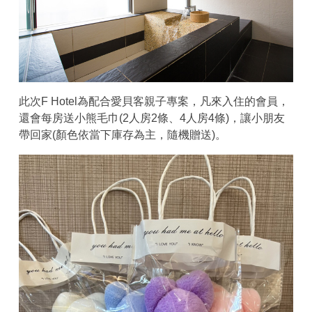
此次F Hotel為配合愛貝客親子專案，凡來入住的會員，
還會每房送小熊毛巾(2人房2條、4人房4條)，讓小朋友
帶回家(顏色依當下庫存為主，隨機贈送)。