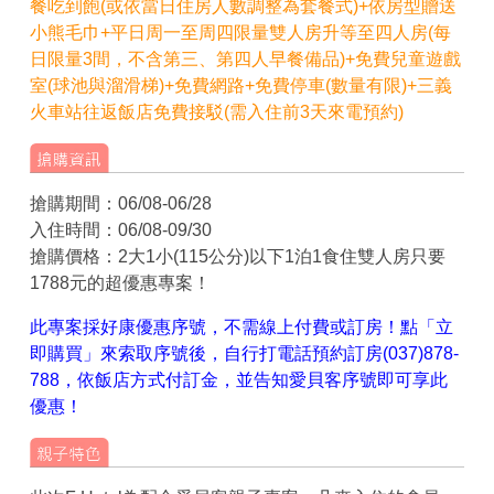
餐吃到飽(或依當日住房人數調整為套餐式)+依房型贈送
小熊毛巾+平日周一至周四限量雙人房升等至四人房(每
日限量3間，不含第三、第四人早餐備品)+免費兒童遊戲
室(球池與溜滑梯)+免費網路+免費停車(數量有限)+三義
火車站往返飯店免費接駁(需入住前3天來電預約)
搶購期間：06/08-06/28
入住時間：06/08-09/30
搶購價格：2大1小(115公分)以下1泊1食住雙人房只要
1788元的超優惠專案！
此專案採好康優惠序號，不需線上付費或訂房！點「立
即購買」來索取序號後，自行打電話預約訂房(037)878-
788，依飯店方式付訂金，並告知愛貝客序號即可享此
優惠！