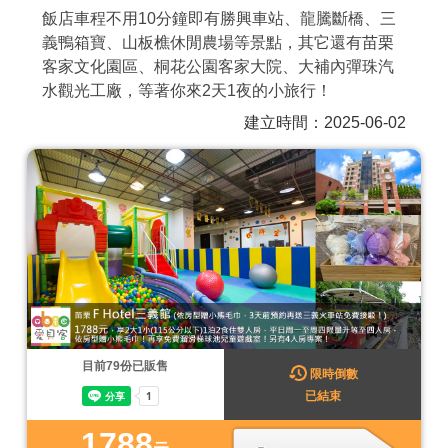
飯店車程不用10分鐘即有勝興車站、龍騰斷橋、三
商家合作
義鴨箱寶、山板樵休閒農場等景點，其它還有苗栗
客家文化園區、桐花公園客家大院、大補內彈珠汽
水觀光工廠，等著你來2天1夜的小旅行！
推薦景點
建立時間：2025-06-02
討論區
聯絡我們
APP下載
目前
79
份已販售
限時倒數
已結束
1788