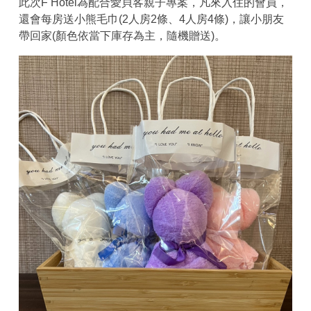
此次F Hotel為配合愛貝客親子專案，凡來入住的會員，
還會每房送小熊毛巾(2人房2條、4人房4條)，讓小朋友
帶回家(顏色依當下庫存為主，隨機贈送)。