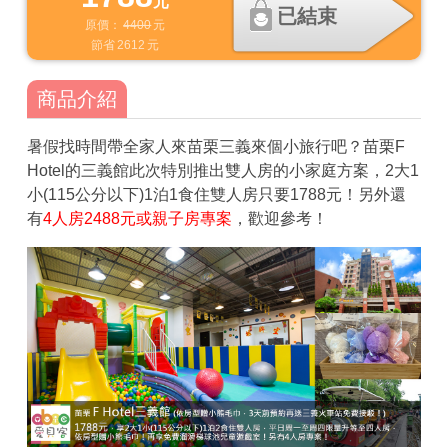
元
已結束
原價：
4400
元
節省
2612
元
商品介紹
暑假找時間帶全家人來苗栗三義來個小旅行吧？苗栗F
Hotel的三義館此次特別推出雙人房的小家庭方案，2大1
小(115公分以下)1泊1食住雙人房只要1788元！另外還
有
4人房2488元或親子房專案
，歡迎參考！