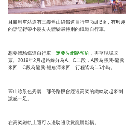
且勝興車站還有三義舊山線鐵道自行車Rail Bik，有興趣
的話記得帶小朋友去體驗最特別的鐵道自行車。
想要體驗鐵道自行車
一定要先網路預約
，再至現場取
票。2019年2月起路線分為A、C二段，A段為勝興-龍騰
來回，C段為龍騰-鯉魚潭來回，行程皆為1.5小時。
舊山線景色秀麗，部份路段會經過高架的鐵軌騎起來刺
激感十足。
在高架鐵軌上還可以邊騎邊欣賞龍騰斷橋。