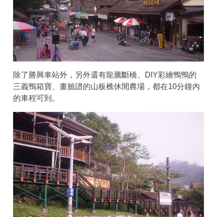
除了勝興車站外，另外還有龍騰斷橋、DIY彩繪鴨鴨的
三義鴨箱寶、畫臉譜的山板樵休閒農場，都在10分鐘內
的車程可到。