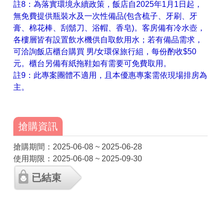
註8：為落實環境永續政策，飯店自2025年1月1日起，
無免費提供瓶裝水及一次性備品(包含梳子、牙刷、牙
膏、棉花棒、刮鬍刀、浴帽、香皂)。客房備有冷水壺，
各樓層皆有設置飲水機供自取飲用水；若有備品需求，
可洽詢飯店櫃台購買 男/女環保旅行組，每份酌收$50
元。櫃台另備有紙拖鞋如有需要可免費取用。
註9：此專案團體不適用，且本優惠專案需依現場排房為
主。
搶購資訊
搶購期間：2025-06-08 ~ 2025-06-28
使用期限：2025-06-08 ~ 2025-09-30
已結束