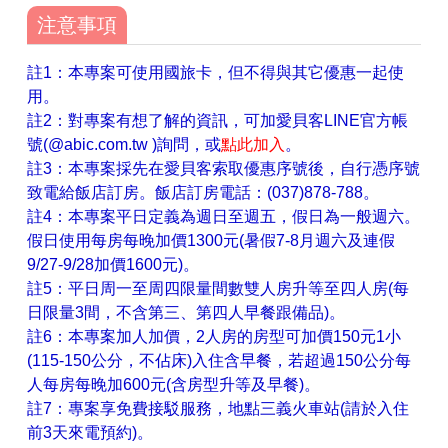
注意事項
註1：本專案可使用國旅卡，但不得與其它優惠一起使
用。
註2：對專案有想了解的資訊，可加愛貝客LINE官方帳
號(@abic.com.tw )詢問，或
點此加入
。
註3：本專案採先在愛貝客索取優惠序號後，自行憑序號
致電給飯店訂房。飯店訂房電話：(037)878-788。
註4：本專案平日定義為週日至週五，假日為一般週六。
假日使用每房每晚加價1300元(暑假7-8月週六及連假
9/27-9/28加價1600元)。
註5：平日周一至周四限量間數雙人房升等至四人房(每
日限量3間，不含第三、第四人早餐跟備品)。
註6：本專案加人加價，2人房的房型可加價150元1小
(115-150公分，不佔床)入住含早餐，若超過150公分每
人每房每晚加600元(含房型升等及早餐)。
註7：專案享免費接駁服務，地點三義火車站(請於入住
前3天來電預約)。