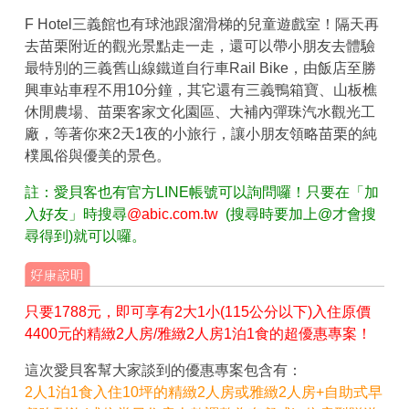
F Hotel三義館也有球池跟溜滑梯的兒童遊戲室！隔天再
去苗栗附近的觀光景點走一走，還可以帶小朋友去體驗
最特別的三義舊山線鐵道自行車Rail Bike，由飯店至勝
興車站車程不用10分鐘，其它還有三義鴨箱寶、山板樵
休閒農場、苗栗客家文化園區、大補內彈珠汽水觀光工
廠，等著你來2天1夜的小旅行，讓小朋友領略苗栗的純
樸風俗與優美的景色。
註：愛貝客也有官方LINE帳號可以詢問囉！只要在「加
入好友」時搜尋
@abic.com.tw
(搜尋時要加上@才會搜
尋得到)就可以囉。
只要1788元，即可享有2大1小(115公分以下)入住原價
4400元的精緻2人房/雅緻2人房1泊1食的超優惠專案！
這次愛貝客幫大家談到的優惠專案包含有：
2人1泊1食入住10坪的精緻2人房或雅緻2人房+自助式早