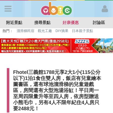
歡迎加入
附近景點
搜尋景點
好康優惠
討論區
APP登入
熱門：
溜滑梯民宿
觀光工廠
DIY摘果
日本親子景點
特色遊戲場
親子住房優惠
台北親子餐廳
溫泉泡湯SPA
首 頁
搜尋景點
Fhotel三義館1788元享2大1小(115公分
好康優惠
以下)1泊1食住雙人房，飯店有兒童繪本
圖書區，還有球池溜滑梯的兒童遊戲
最新消息
區，房間還有大型泡湯浴缸！平日周一
至周四限量升等至四人房，依房型贈送
小熊毛巾，另有4人不限年紀住4人房只
最新留言
要2488元！