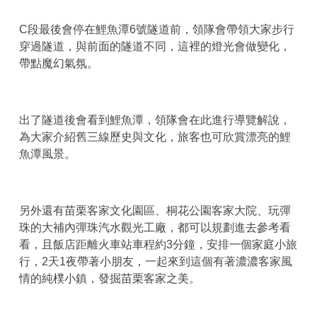
C段最後會停在鯉魚潭6號隧道前，領隊會帶領大家步行
穿過隧道，與前面的隧道不同，這裡的燈光會做變化，
帶點魔幻氣氛。
出了隧道後會看到鯉魚潭，領隊會在此進行導覽解說，
為大家介紹舊三線歷史與文化，旅客也可欣賞漂亮的鯉
魚潭風景。
另外還有苗栗客家文化園區、桐花公園客家大院、玩彈
珠的大補內彈珠汽水觀光工廠，都可以規劃進去參考看
看，且飯店距離火車站車程約3分鐘，安排一個家庭小旅
行，2天1夜帶著小朋友，一起來到這個有著濃濃客家風
情的純樸小鎮，發掘苗栗客家之美。