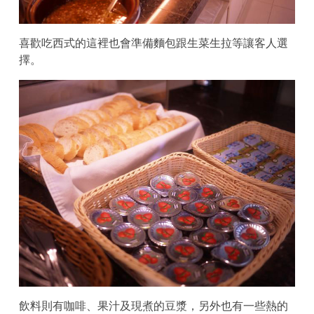
喜歡吃西式的這裡也會準備麵包跟生菜生拉等讓客人選
擇。
飲料則有咖啡、果汁及現煮的豆漿，另外也有一些熱的