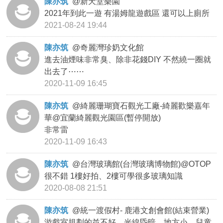
陳亦筑
@
新天堂樂園
2021年到此一遊 有湯姆龍遊戲區 還可以上廁所
2021-08-24 19:44
陳亦筑
@
奇麗灣珍奶文化館
進去油煙味非常臭、除非花錢DIY 不然繞一圈就
出去了⋯⋯
2020-11-09 16:45
陳亦筑
@
綺麗珊瑚寶石觀光工廠-綺麗歡樂嘉年
華@宜蘭綺麗觀光園區(暫停開放)
非常雷
2020-11-09 16:43
陳亦筑
@
台灣玻璃館(台灣玻璃博物館)@OTOP
很不錯 1樓好拍、2樓可學很多玻璃知識
2020-08-08 21:51
陳亦筑
@
統一渡假村- 鹿港文創會館(結束營業)
游戲室規劃的並不好、光線昏暗、地方小、兒童