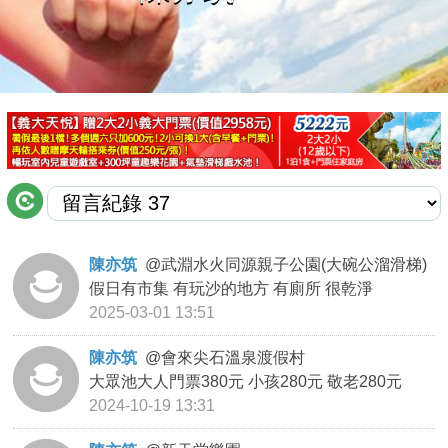
商家合作
推薦景點
討論區
聯絡我們
陳亦筑
@
武淵水火同源親子公園(大碗公溜滑梯)
假日有市集 有玩沙的地方 有廁所 很乾淨
APP下載
2025-03-01 13:51
陳亦筑
@
會來尖石溫泉渡假村
大眾池大人門票380元 小孩280元 敬老280元
2024-10-19 13:31