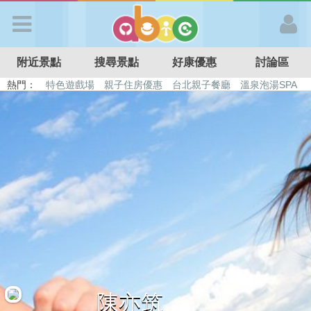
歡迎加入
附近景點
搜尋景點
好康優惠
討論區
APP登入
熱門：
特色遊戲場
親子住房優惠
台北親子餐廳
溫泉泡湯SPA
溜滑梯民宿
觀光工廠
DIY摘果
日本親子景點
首 頁
搜尋景點
好康優惠
最新消息
最新留言
陳亦筑