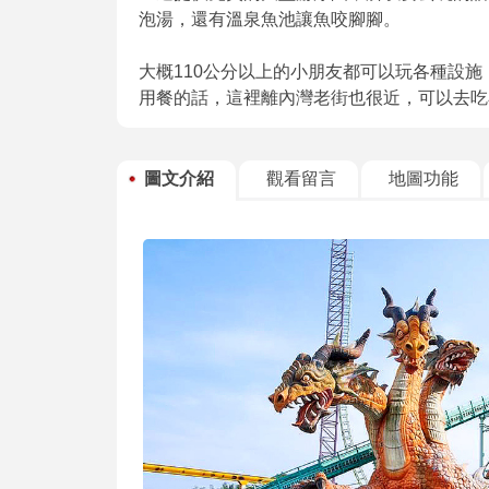
泡湯，還有溫泉魚池讓魚咬腳腳。
大概110公分以上的小朋友都可以玩各種設
用餐的話，這裡離內灣老街也很近，可以去吃
圖文介紹
觀看留言
地圖功能