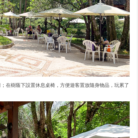
情；在樹蔭下設置休息桌椅，方便遊客置放隨身物品，玩累了