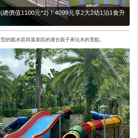
值1100元*2)！4099元享2大2幼1泊1食升
大型的戲水區與溫泉區的適合親子來玩水的景點。