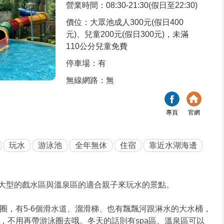
營業時間：08:30-21:30(假日至22:30)
價位：大眾池成人300元(假日400
元)、兒童200元(假日300元)，未滿
110公分兒童免費
停車場：有
無線網路：無
專頁
官網
玩水
游泳池
全年無休
住宿
靠近水湖海邊
大型的戲水區與溫泉區的適合親子來玩水的景點。
圈，有5-6個滑水道、溜滑梯、也有飄飄河跟淋水的大水桶，
，不用再帶游泳圈去哦。冬天的話則有spa區、溫泉區可以