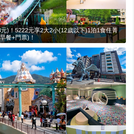
元)！5222元享2大2小(12歲以下)1泊1食住菁
早餐+門票)！