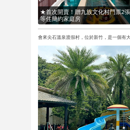
★首次開賣！贈九族文化村門票2張(總價
等住簡約家庭房
會來尖石溫泉渡假村，位於新竹，是一個有