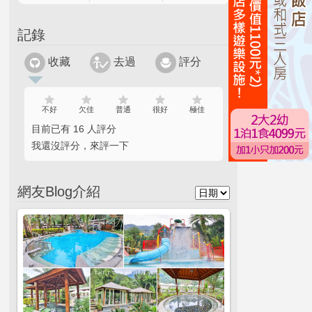
記錄
收藏
去過
評分
不好
欠佳
普通
很好
極佳
目前已有 16 人評分
我還沒評分，來評一下
網友Blog介紹