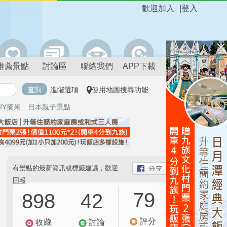
歡迎加入
|
登入
推薦景點
討論區
聯絡我們
APP下載
進階選項
使用地圖搜尋功能
IY摘果
日本親子景點
有景點的最新資訊或標籤建議，歡迎
回報
79
898
42
評分
收藏
討論