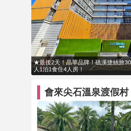
★最後2天！晶華品牌！礁溪捷絲旅309
人1泊1食住4人房！
會來尖石溫泉渡假村