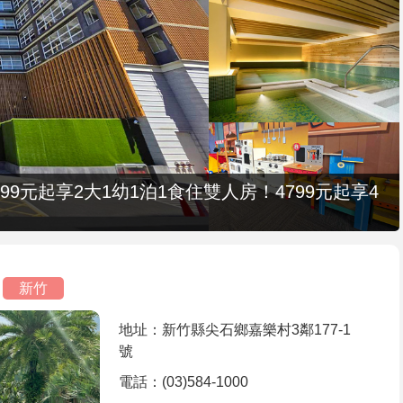
9元起享2大1幼1泊1食住雙人房！4799元起享4
新竹
地址：新竹縣尖石鄉嘉樂村3鄰177-1
號
電話：(03)584-1000