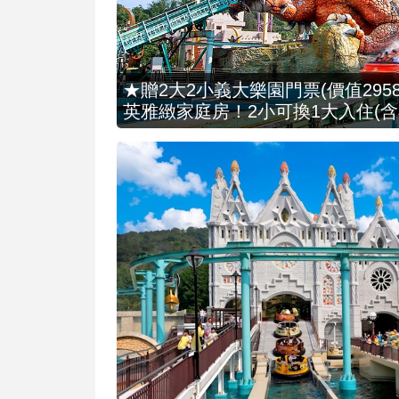
★贈2大2小義大樂園門票(價值2958
英雅緻家庭房！2小可換1大入住(含