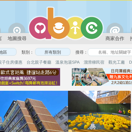
言
地圖搜尋
商家合作
類別：
搜尋：
親子住房優惠
台北親子餐廳
溫泉泡湯SPA
溜滑梯民宿
觀光工廠
D