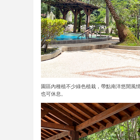
園區內種植不少綠色植栽，帶點南洋悠閒風
也可休息。