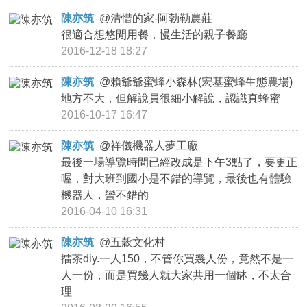
陳亦筑
@
清惜的家-阿勃勒農莊
很適合想悠閒用餐，慢生活的親子餐廳
2016-12-18 18:27
陳亦筑
@
賴爺爺蜜蜂小森林(宏基蜜蜂生態農場)
地方不大，但解說員很細小解說，認識真蜂蜜
2016-10-17 16:47
陳亦筑
@
祥儀機器人夢工廠
最後一場導覽時間已經改成是下午3點了，要更正
喔，對大班到國小是不錯的導覽，最後也有體驗
機器人，蠻不錯的
2016-04-10 16:31
陳亦筑
@
五穀文化村
擂茶diy.一人150，不管你買幾人份，竟然不是一
人一份，而是買幾人就大家共用一個缽，不太合
理