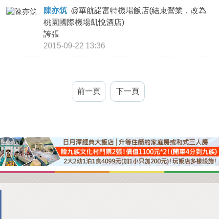
陳亦筑
@
華航諾富特機場飯店(結束營業，改為
桃園國際機場凱悅酒店)
誇張
2015-09-22 13:36
前一頁
下一頁