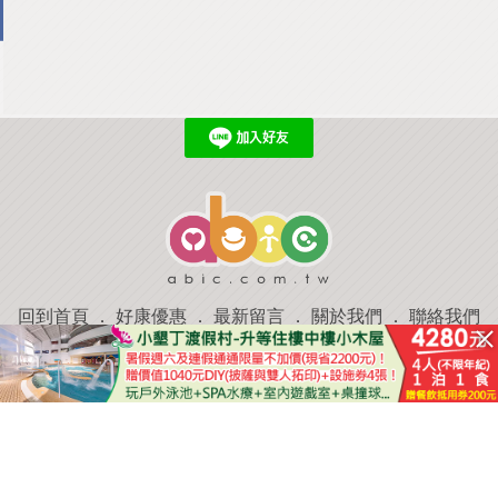
回到首頁
．
好康優惠
．
最新留言
．
關於我們
．
聯絡我們
部落格微件
．
商家合作
．
討論區
．
推薦景點
．
APP下載
羿磊資訊 服務條款&隱私權政策