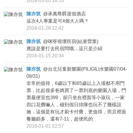
2016-03-20 16:55
陳亦筑
@
承萬尊爵渡假酒店
這次4人專案是可4個大人嗎？
2016-01-29 22:42
陳亦筑
@
咪呀很壞民宿(結束營業)
應該是要打去民宿問哦…這只是介紹
2016-01-15 20:34
陳亦筑
@
台北兒童新樂園(PILIGILI水樂園07/04-
08/31)
非常的值得，6歲以下和65歲以上入場都不用門
票，比起很多爸媽買了一票到底的樂園入場，門
票最便宜也399，卻只坐在裡面等小孩玩，一家
四口花費嚇人，碰到假日排隊也玩不了幾樣設
施，這個是有玩才刷卡付費，更值得，而且裡面
餐廳頗多，還有7-11，超便民的
2016-01-01 22:57