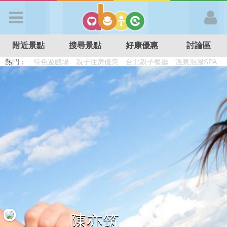
歡迎加入
附近景點
搜尋景點
好康優惠
討論區
APP登入
熱門：
溜滑梯民宿
觀光工廠
DIY摘果
日本親子景點
特色遊戲場
親子住房優惠
台北親子餐廳
溫泉泡湯SPA
首 頁
搜尋景點
好康優惠
最新消息
最新留言
陳亦筑