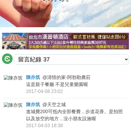
商家合作
推薦景點
討論區
聯絡我們
陳亦筑
@
清惜的家-阿勃勒農莊
這是親子餐廳 不是兒童樂園喔
APP下載
2017-04-08 23:02
陳亦筑
@
天空之城
進城費200可抵內全部餐費，步道花香。是拍照
以及放空的地方，沒小朋友設施喔
2017-04-03 18:38