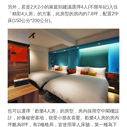
另外，若是2大2小的家庭則建議選擇4人(不限年紀)入住
「精彩4人房」的方案，此房型的房內約7.8坪，配置2中
床(150公分*200公分)。
也可以選擇「歡樂4人房」的房型，房內採用空中閣樓設
計，好像秘密基地，很受小朋友喜愛。歡樂4人房的房內
坪數為8坪，有2種格局，皆使用單人床舖，第一種為下