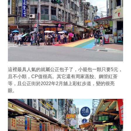
這裡最具人氣的就屬公正包子了，小籠包一顆只要5元，
且不小顆，CP值很高。其它還有周家蒸餃、鋼管紅茶
等，且公正街於2022年2月舖上彩虹步道，變的很亮
眼。