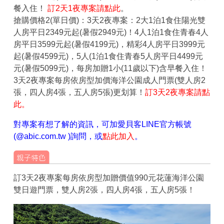
餐入住！
訂2天1夜專案請點此
。
搶購價格2(單日價)
：3天2夜專案：2大1泊1食住陽光雙
人房平日2349元起(暑假2949元)！4人1泊1食住青春4人
房平日3599元起(暑假4199元)，精彩4人房平日3999元
起(暑假4599元)，5人(1泊1食住青春5人房平日4499元
元(暑假5099元)，每房加贈1小(11歲以下)含早餐入住！
3天2夜專案每房依房型加價海洋公園成人門票(雙人房2
張，四人房4張，五人房5張)更划算！
訂3天2夜專案請點
此。
對專案有想了解的資訊，可加愛貝客LINE官方帳號
(@abic.com.tw )詢問，或
點此加入
。
訂3天2夜專案每房依房型加贈價值990元花蓮海洋公園
雙日遊門票，雙人房2張，四人房4張，五人房5張！