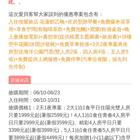
此。
。
這次愛貝客幫大家談到的優惠專案包含有：
入住悅樂旅店 花蓮館乙晚+依房型贈早餐+免費爆米花享
用+享食空間(有咖啡茶飲+免費泡麵)+窩樂(租借桌遊+晚
上會播放電影)+書想室(提供精選主題圖書+旅遊書)+頂樓
空中花園(休閒沙發椅)+免費單車租借+3天2夜專案再依
房型送海洋公園門票(雙人房2張，四人房4張，五人房5
張)+免費提供上網服務+免費停車(汽車位有限，採先到
先停制)
搶購期間：
06/10-06/23
入住時間：
06/10-10/31
搶購價格1
：2天1夜專案：2大1泊1食平日住陽光雙人房
只要1999元起(暑假2599元)！4人1泊1食住青春4人房平
日只要2999元起(暑假3599元)、精彩4人房平日只要
3399元起(暑假3999元)，5人1泊1食住青春5人房平日只
要3899元起(暑假4499元)！每房加贈1小(11歲以下)含早