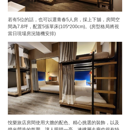
若有5位的話，也可以選青春5人房，採上下舖，房間空
間為7.8坪，配置5張單床(105*200cm)。(房型格局將視
當日現場房況隨機安排)
悅樂旅店房間使用大膽的配色、精心挑選的裝飾，以及
燈光營造的氛圍，讓人眼睛一亮，連樓層走廊也很有特