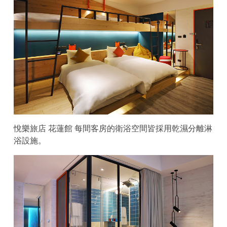
悅樂旅店 花蓮館 每間客房的衛浴空間皆採用乾濕分離淋
浴設施。