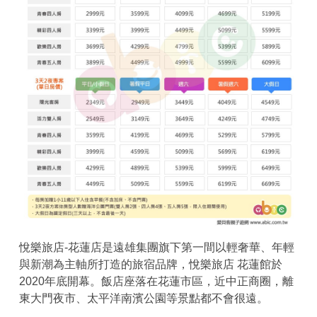
悅樂旅店-花蓮店是遠雄集團旗下第一間以輕奢華、年輕
與新潮為主軸所打造的旅宿品牌，悅樂旅店 花蓮館於
2020年底開幕。飯店座落在花蓮市區，近中正商圈，離
東大門夜市、太平洋南濱公園等景點都不會很遠。