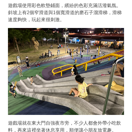
遊戲場使用彩色軟墊鋪面，繽紛的色彩充滿活潑氣氛。
斜坡上有2個窄滑道與1個寬滑道的磨石子溜滑梯，滑梯
速度夠快，玩起來很刺激。
遊戲場就在東大門自強夜市旁，不少人都會外帶小吃飲
料，再來這裡坐著休息享用，順便讓小朋友放電趣。