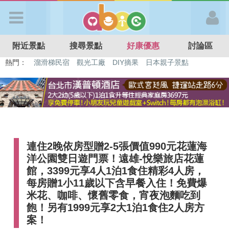
歡迎加入
附近景點
搜尋景點
好康優惠
討論區
APP登入
熱門：
特色遊戲場
親子住房優惠
台北親子餐廳
溫泉泡湯SPA
溜滑梯民宿
觀光工廠
DIY摘果
日本親子景點
首 頁
搜尋景點
連住2晚依房型贈2-5張價值990元花蓮海
好康優惠
洋公園雙日遊門票！遠雄-悅樂旅店花蓮
館，3399元享4人1泊1食住精彩4人房，
最新消息
每房贈1小11歲以下含早餐入住！免費爆
米花、咖啡、懷舊零食，宵夜泡麵吃到
飽！另有1999元享2大1泊1食住2人房方
最新留言
案！