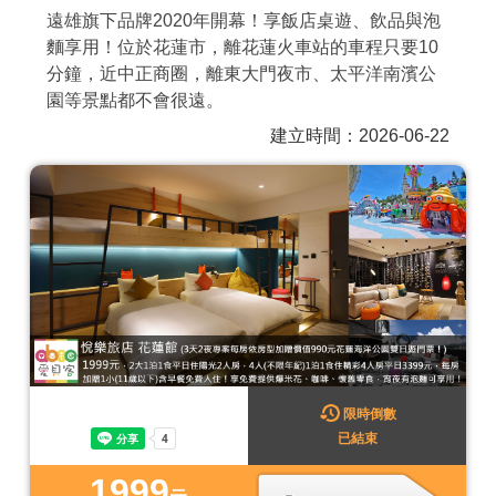
遠雄旗下品牌2020年開幕！享飯店桌遊、飲品與泡
商家合作
麵享用！位於花蓮市，離花蓮火車站的車程只要10
分鐘，近中正商圈，離東大門夜市、太平洋南濱公
園等景點都不會很遠。
推薦景點
建立時間：2026-06-22
討論區
聯絡我們
APP下載
限時倒數
已結束
1999