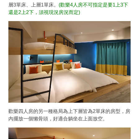
層3單床、上層1單床。
(歡樂4人房不可指定是要1上3下
還是2上2下，須視現況房況而定)
歡樂四人房的另一種格局為上下層皆為2單床的房型，房
內擺放一個懶骨頭，好適合躺坐在上面放空。