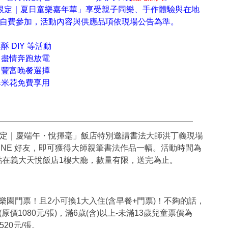
限定｜夏日童樂嘉年華」享受親子同樂、手作體驗與在地
自費參加，活動內容與供應品項依現場公告為準。
 DIY 等活動
，盡情奔跑放電
，豐富晚餐選擇
爆米花免費享用
定｜慶端午・悅揮毫」飯店特別邀請書法大師洪丁義現場
 LINE 好友，即可獲得大師親筆書法作品一幅。活動時間為
6:00，活動地點在義大天悅飯店1樓大廳，數量有限，送完為止。
大樂園門票！且2小可換1大入住(含早餐+門票)！不夠的話，
價1080元/張)，滿6歲(含)以上-未滿13歲兒童票價為
520元/張。