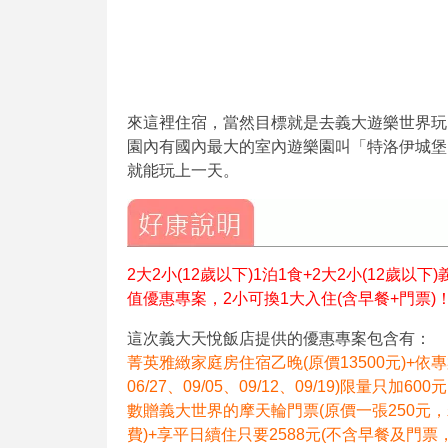
來這裡住宿，當然目標就是去義大遊樂世界玩
園內有國內最大的室內遊樂園叫「特洛伊城堡
就能玩上一天。
2大2小(12歲以下)1泊1食+2大2小(12歲以
值優惠專案，2小可換1大入住(含早餐+門票)
這次義大天悅飯店提供的優惠專案包含有：
菁英雅緻家庭房住宿乙晚(原價13500元)+依
06/27、09/05、09/12、09/19)限量只
數贈義大世界的摩天輪門票(原價一張250
費)+享平日續住只要2588元(不含早餐及門