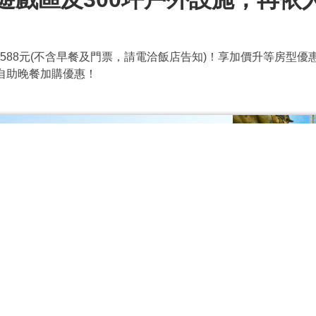
588元(不含早餐及門票，請電洽飯店告知)！享加價升等房型優
有自助晚餐加購優惠！