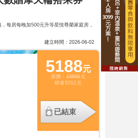
惠，每房每晚加500元升等星悅尊榮家庭房，
建立時間：2026-06-02
5188
元
原價：
13500
元
節省
8312
元
已結束