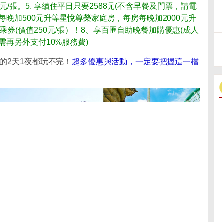
0元/張。5. 享續住平日只要2588元(不含早餐及門票，請電
每晚加500元升等星悅尊榮家庭房，每房每晚加2000元升
乘券(價值250元/張）！8、享百匯自助晚餐加購優惠(成人
不需再另外支付10%服務費)
的2天1夜都玩不完！
超多優惠與活動，一定要把握這一檔