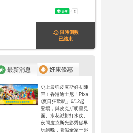
限時倒數
已結束
好康優惠
最新消息
史上最強皮克斯好友陣
容！香港迪士尼「Pixa
r夏日狂歡趴」6/12起
登場，與皮克斯明星見
面、水花派對打水仗、
夜間皮克斯光影秀從早
玩到晚，暑假全家一起