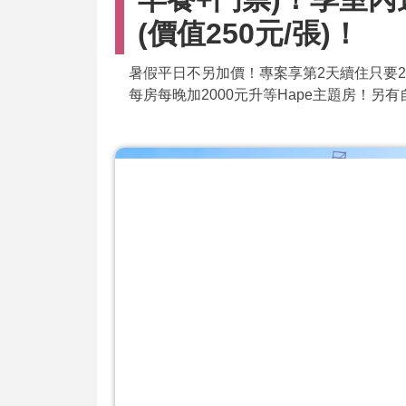
(價值250元/張)！
暑假平日不另加價！專案享第2天續住只要2
每房每晚加2000元升等Hape主題房！另