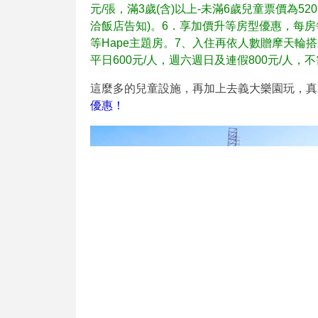
元/張，滿3歲(含)以上-未滿6歲兒童票價為52
洽飯店告知)。6．享加價升等房型優惠，每房
等Hape主題房。7、入住再依人數贈摩天輪搭
平日600元/人，週六週日及連假800元/人，
這麼多的兒童設施，再加上去義大樂園玩，真
優惠！