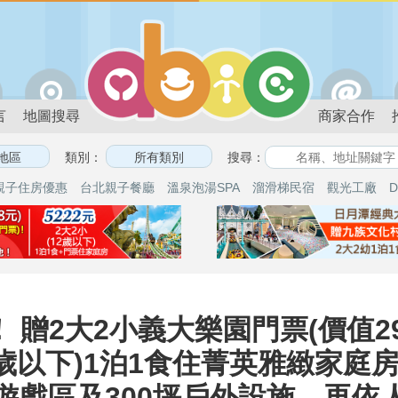
言
地圖搜尋
商家合作
類別：
搜尋：
親子住房優惠
台北親子餐廳
溫泉泡湯SPA
溜滑梯民宿
觀光工廠
D
 贈2大2小義大樂園門票(價值2
12歲以下)1泊1食住菁英雅緻家庭
內遊戲區及300坪戶外設施，再