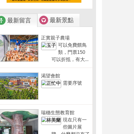
最新景點
最新留言
正實親子農場
可以免費餵鳥
類，門票150
可以折抵，有大...
渴望會館
需要序號
瑞穗生態教育館
現在只有一
些圖片展