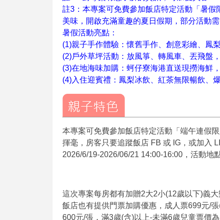
註3：本專案可免費參加飯店特定活動「暑假
美味，開啟充滿童趣的夏日假期，部分活動需
暑假活動亮點：
(1)親子手作體驗：懷舊手作、創意彩繪、鳳梨酥
(2)戶外草坪活動：放風箏、轉風車、丟飛盤
(3)在地海味加購：蚵仔寮海港直送現撈海鮮
(4)入住迎賓禮：鳳梨冰飲、紅茶無限暢飲、
本專案可免費參加飯店特定活動「端午連假限
揮毫，房客只要追蹤飯店 FB 或 IG，或加入
2026/6/19-2026/06/21 14:00-1
這次專案每房都有加贈2大2小(12歲以下)義
飯店也有提供門票加購優惠，成人票699元/張(原
600元/張，滿3歲(含)以上-未滿6歲兒童票價為