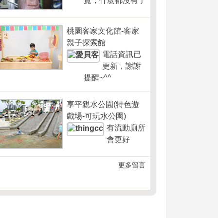
覽，什麼都沒有了
桃園客家文化館-客家
親子探索館
電話資訊已
更新，謝謝
提醒~^^
享平親水公園(特色遊
戲場-可玩水公園)
有流動廁所
會更好
更多留言