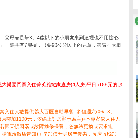
，父母若是帶3、4歲以下的小朋友來到這裡也不用擔心，
」，總共有7層樓，只要90公分以上的兒童，來這裡大概
下)義大樂園門票入住菁英雅緻家庭房(4人房)平日5188元的超
！
專案入住人數提供義大百匯自助早餐+多個週六(06/13、
加600元(原需加1100元，依線上訂房顯示為主)+本專案依入住人
元，若因天候因素或故障維修保養，恕無法更換或要求退
票，請電洽飯店告知)＋享加價升等房型優惠，每房每晚加