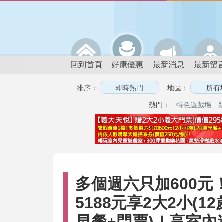
回到首頁
好康優惠
最新消息
最新留
排序：
地區：
熱門：
特色遊戲場
多個週六只加600元！
5188元享2大2小(
早餐+門票)！享室