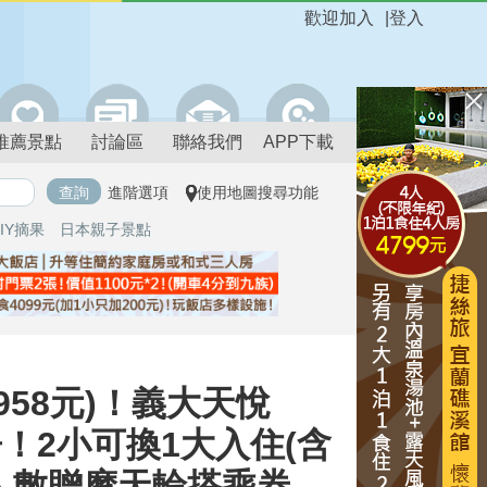
歡迎加入
|
登入
推薦景點
討論區
聯絡我們
APP下載
進階選項
使用地圖搜尋功能
IY摘果
日本親子景點
958元)！義大天悅
房！2小可換1大入住(含
依人數贈摩天輪搭乘券