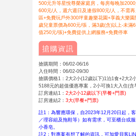
500元升等星悅尊榮家庭房，每房每晚加200
600元/人，週六週日及連假800元/人，不
區+免費玩戶外300坪童趣樂花園+享義大樂園門
歲兒童票價為600元/張，滿3歲(含)以上-未
值250元/張)+免費提供上網服務+免費停車
搶購期間：06/02-06/16
入住時間：06/02-09/30
搶購價格1：2大2小(12歲以下)1泊1食+2大
5188元的超值優惠專案，2小可換1大入住(含
訂房連結1：
2大2小12歲以下(早餐+門票)
訂房連結2：
3大(早餐+門票)
註1：為響應環保，自2023年12月20日
／理容組及拖鞋等）如有需求，可至櫃台或服
小香皂。
註2：對專案有想了解的資訊，可加愛貝客LINE官方帳