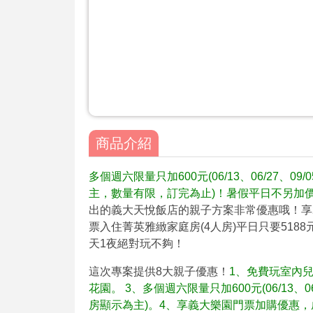
商品介紹
多個週六限量只加600元(06/13、06/27、09
主，數量有限，訂完為止)！暑假平日不另加
出的義大天悅飯店的親子方案非常優惠哦！享2大2
票入住菁英雅緻家庭房(4人房)平日只要5188
天1夜絕對玩不夠！
這次專案提供8大親子優惠！
1、免費玩室內兒
花園。 3、多個週六限量只加600元(06/13、06
房顯示為主)。4、享義大樂園門票加購優惠，成人