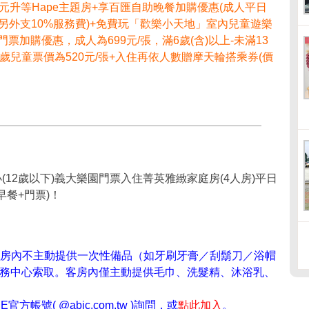
0元升等Hape主題房+享百匯自助晚餐加購優惠(成人平日
需再另外支10%服務費)+免費玩「歡樂小天地」室內兒童遊樂
票加購優惠，成人為699元/張，滿6歲(含)以上-未滿13
滿6歲兒童票價為520元/張+入住再依人數贈摩天輪搭乘券(價
2小(12歲以下)義大樂園門票入住菁英雅緻家庭房(4人房)平日
早餐+門票)！
起，客房內不主動提供一次性備品（如牙刷牙膏／刮鬍刀／浴帽
務中心索取。客房內僅主動提供毛巾、洗髮精、沐浴乳、
號( @abic.com.tw )詢問，或
點此加入
。