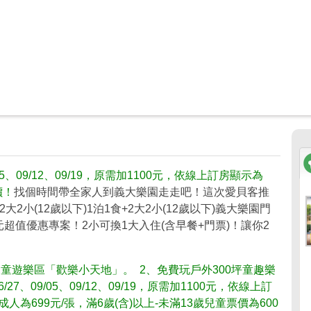
/05、09/12、09/19，原需加1100元，依線上訂房顯示為
價！
找個時間帶全家人到義大樂園走走吧！這次愛貝客推
小(12歲以下)1泊1食+2大2小(12歲以下)義大樂園門
元超值優惠專案！2小可換1大入住(含早餐+門票)！讓你2
童遊樂區「歡樂小天地」。 2、免費玩戶外300坪童趣樂
/27、09/05、09/12、09/19，原需加1100元，依線上訂
為699元/張，滿6歲(含)以上-未滿13歲兒童票價為600