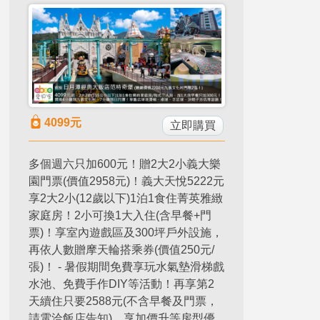
4099
元
立即購買
多個週六只加600元！贈2大2小義大樂
園門票(價值2958元)！義大天悅5222元
享2大2小(12歲以下)1泊1食住菁英雅緻
家庭房！2小可換1大入住(含早餐+門
票)！享室內遊戲區及300坪戶外設施，
再依人數贈摩天輪搭乘券(價值250元/
張)！ - 暑假期間免費享玩水氣墊滑梯戲
水池、免費手作DIY等活動！再享第2
天續住只要2588元(不含早餐及門票，
請電洽飯店告知)、享加價升等房型優