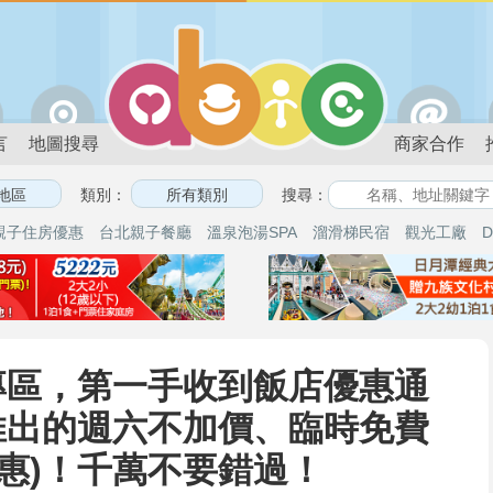
言
地圖搜尋
商家合作
類別：
搜尋：
親子住房優惠
台北親子餐廳
溫泉泡湯SPA
溜滑梯民宿
觀光工廠
D
專區，第一手收到飯店優惠通
推出的週六不加價、臨時免費
惠)！千萬不要錯過！