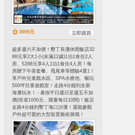
3699
元
立即購買
超多週六不加價！墾丁長灘休閒飯店32
88元享2大1小(未滿12歲)1泊1食住2人
房、5288元享4人1泊1食住4人房！每
房贈下午茶套餐、甩尾車等體驗4選1！
享戶外兒童戲水區、SPA水療池、暢玩
500坪兒童遊戲室！走路4分鐘到全新
海灘玩水！ - 暑假平日週日至週五不加
價(現省1000元，限量每日10間)！飯店
走路4分鐘到墾丁海口沙灘！還能參觀
戶外超可愛的大型裝置藝術展哦！