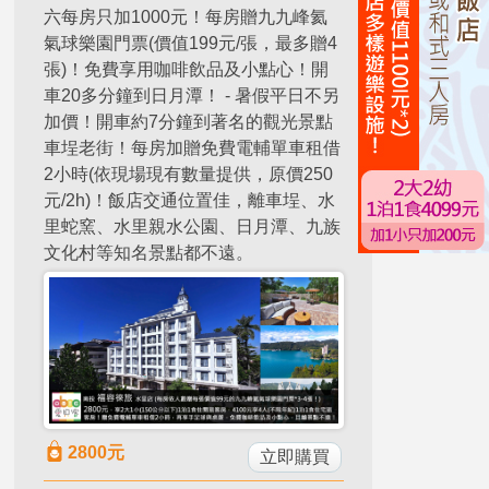
六每房只加1000元！每房贈九九峰氦
氣球樂園門票(價值199元/張，最多贈4
張)！免費享用咖啡飲品及小點心！開
車20多分鐘到日月潭！ - 暑假平日不另
加價！開車約7分鐘到著名的觀光景點
車埕老街！每房加贈免費電輔單車租借
2小時(依現場現有數量提供，原價250
元/2h)！飯店交通位置佳，離車埕、水
里蛇窯、水里親水公園、日月潭、九族
文化村等知名景點都不遠。
2800
元
立即購買