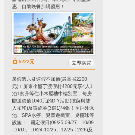
惠、自助晚餐加購優惠！
5222
元
立即購買
暑假週六及連假不加價(最高省2200
元)！屏東小墾丁渡假村4280元享4人1
泊1食升等住小木屋樓中樓別墅，每房
贈送價值1040元的DIY活動(披薩與雙
人拓印)及設施券(3選1)*4張！享戶外泳
池、SPA水療、兒童遊戲室、桌撞球等
設施！ - 國定假日(09/25-09/27、10/09
-10/10、10/24-10/25、12/25-12/26)及