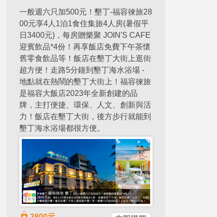
一般週六只加500元！墾丁-福容徠旅28
00元享4人1泊1食住集旅4人房(暑假平
日3400元)，每房贈樂聚 JOIN'S CAFE​​​​​​​
迎賓飲品*4份！再享飯店免費下午茶懷
舊零食飲品等！飯店在墾丁大街上逛街
超方便！走路5分鐘到墾丁海水浴場 -
地點就在熱鬧的墾丁大街上！福容徠旅
是福容大飯店2023年全新創建的品
牌，主打便捷、環保、人文、創新與活
力！飯店在墾丁大街，後方步行就能到
墾丁海水浴場都很方便。
2800
元