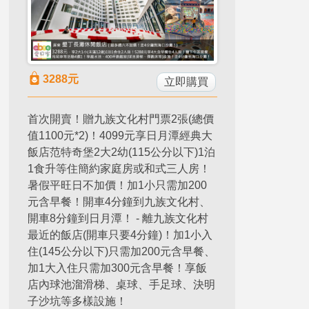
3288
元
立即購買
首次開賣！贈九族文化村門票2張(總價
值1100元*2)！4099元享日月潭經典大
飯店范特奇堡2大2幼(115公分以下)1泊
1食升等住簡約家庭房或和式三人房！
暑假平旺日不加價！加1小只需加200
元含早餐！開車4分鐘到九族文化村、
開車8分鐘到日月潭！ - 離九族文化村
最近的飯店(開車只要4分鐘)！加1小入
住(145公分以下)只需加200元含早餐、
加1大入住只需加300元含早餐！享飯
店內球池溜滑梯、桌球、手足球、決明
子沙坑等多樣設施！