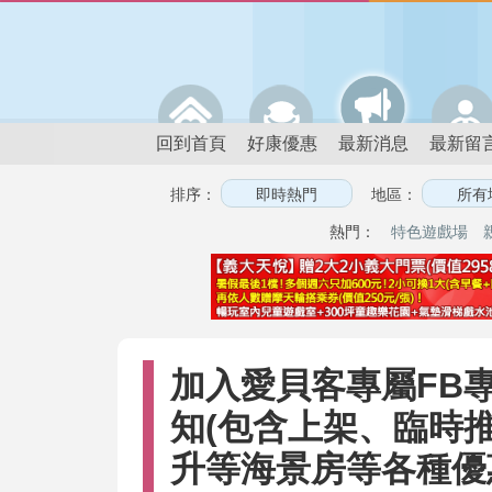
回到首頁
好康優惠
最新消息
最新留
排序：
地區：
熱門：
特色遊戲場
加入愛貝客專屬FB
知(包含上架、臨時
升等海景房等各種優