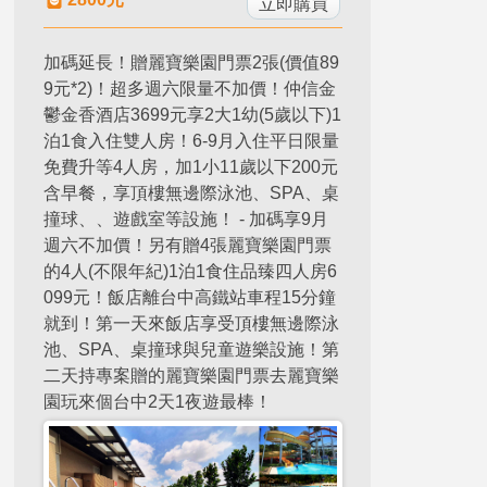
立即購買
加碼延長！贈麗寶樂園門票2張(價值89
9元*2)！超多週六限量不加價！仲信金
鬱金香酒店3699元享2大1幼(5歲以下)1
泊1食入住雙人房！6-9月入住平日限量
免費升等4人房，加1小11歲以下200元
含早餐，享頂樓無邊際泳池、SPA、桌
撞球、、遊戲室等設施！ - 加碼享9月
週六不加價！另有贈4張麗寶樂園門票
的4人(不限年紀)1泊1食住品臻四人房6
099元！飯店離台中高鐵站車程15分鐘
就到！第一天來飯店享受頂樓無邊際泳
池、SPA、桌撞球與兒童遊樂設施！第
二天持專案贈的麗寶樂園門票去麗寶樂
園玩來個台中2天1夜遊最棒！