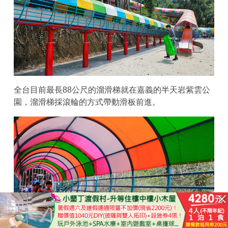
全台目前最長88公尺的溜滑梯就在嘉義的半天岩紫雲公
園，溜滑梯採滾輪的方式帶動滑板前進。
已結束