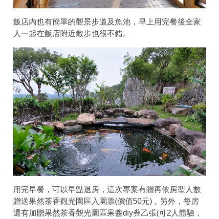
飯店內也有簡單的觀景步道及魚池，早上用完餐後全家
人一起在飯店附近散步也很不錯。
用完早餐，可以早點退房，這次專案有贈再依房型人數
贈送果然茶香觀光園區入園票(價值50元)，另外，每房
還有加贈果然茶香觀光園區果醬diy券乙張(可2人體驗，