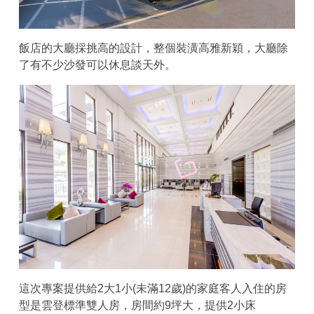
飯店的大廳採挑高的設計，整個裝潢高雅新穎，大廳除
了有不少沙發可以休息談天外。
這次專案提供給2大1小(未滿12歲)的家庭客人入住的房
型是雲登標準雙人房，房間約9坪大，提供2小床