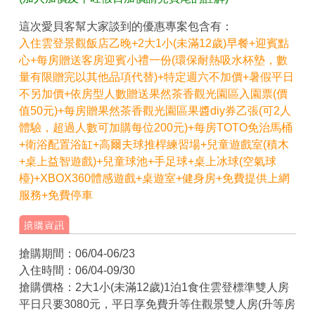
這次愛貝客幫大家談到的優惠專案包含有：
入住雲登景觀飯店乙晚+2大1小(未滿12歲)早餐+迎賓點
心+每房贈送客房迎賓小禮一份(環保耐熱吸水杯墊，數
量有限贈完以其他品項代替)+特定週六不加價+暑假平日
不另加價+依房型人數贈送果然茶香觀光園區入園票(價
值50元)+每房贈果然茶香觀光園區果醬diy券乙張(可2人
體驗，超過人數可加購每位200元)
+每房TOTO免治馬桶
+衛浴配置浴缸+高爾夫球推桿練習場+兒童遊戲室(積木
+桌上益智遊戲)+兒童球池+手足球+桌上冰球(空氣球
檯)+XBOX360體感遊戲+桌遊室+健身房+免費提供上網
服務+免費停車
搶購期間：06/04-06/23
入住時間：06/04-09/30
搶購價格：2大1小(未滿12歲)1泊1食住雲登標準雙人房
平日只要3080元，平日享免費升等住觀景雙人房(升等房