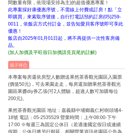
間數量有限，依現場安排為主)的超值優惠專案！
此專案採好康優惠序號，不需線上付費或訂房！點「立
即購買」來索取序號後，自行打電話預約訂房(05)259-
0011，依飯店方式付訂金，並告知愛貝客序號即可享此
優惠！
飯店自2025年01月01日起，將不再提供一次性客房備
品。
(加人加價及平旺假日加價請見頁尾的註解)
本專案每房還依房型人數贈送果然茶香觀光園區入園票
(價值50元)，可去果園走走，每房還加贈果然茶香觀光
園區果醬diy券乙張(可2人體驗，超過人數可加購每位
200元)。
果然茶香觀光園區 地址：嘉義縣中埔鄉義仁村樹頭埔4-
18號 電話：05-2535529 營業時間：上午08:00-下午
17:00 ※每週三為固定公休日（若適逢國定假日或連續
假期，公休日將另行順延。相關營業資訊依園區公告為