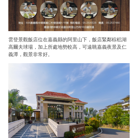
雲登景觀飯店位在嘉義縣的阿里山下，飯店緊鄰棕梠湖
高爾夫球場，加上所處地勢較高，可遠眺嘉義夜景及仁
義潭，觀景非常好。