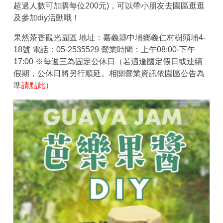
超過人數可加購每位200元)，可以帶小朋友去園區逛逛
及參加diy活動哦！
果然茶香觀光園區 地址：嘉義縣中埔鄉義仁村樹頭埔4-
18號 電話：05-2535529 營業時間：上午08:00-下午
17:00 ※每週三為固定公休日（若適逢國定假日或連續
假期，公休日將另行順延。相關營業資訊依園區公告為
準
請點此
）