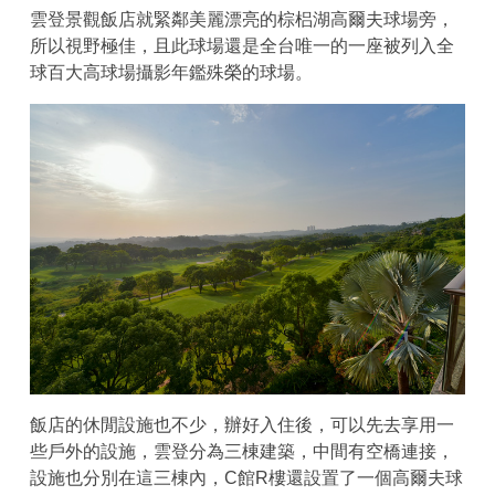
雲登景觀飯店就緊鄰美麗漂亮的棕梠湖高爾夫球場旁，
所以視野極佳，且此球場還是全台唯一的一座被列入全
球百大高球場攝影年鑑殊榮的球場。
飯店的休閒設施也不少，辦好入住後，可以先去享用一
些戶外的設施，雲登分為三棟建築，中間有空橋連接，
設施也分別在這三棟內，C館R樓還設置了一個高爾夫球