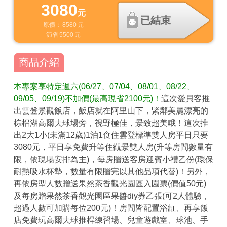
3080
元
已結束
原價：
8580
元
節省
5500
元
商品介紹
本專案享特定週六(06/27、07/04、08/01、08/22、
09/05、09/19)不加價(最高現省2100元)！
這次愛貝客推
出雲登景觀飯店，飯店就在阿里山下，緊鄰美麗漂亮的
棕梠湖高爾夫球場旁，視野極佳，景致超美哦！這次推
出2大1小(未滿12歲)1泊1食住雲登標準雙人房平日只要
3080元，平日享免費升等住觀景雙人房(升等房間數量有
限，依現場安排為主)，每房贈送客房迎賓小禮乙份(環保
耐熱吸水杯墊，數量有限贈完以其他品項代替)！另外，
再依房型人數贈送果然茶香觀光園區入園票(價值50元)
及每房贈果然茶香觀光園區果醬diy券乙張(可2人體驗，
超過人數可加購每位200元)！房間皆配置浴缸、再享飯
店免費玩高爾夫球推桿練習場、兒童遊戲室、球池、手