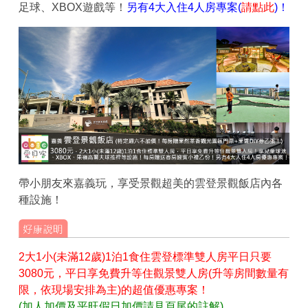
足球、XBOX遊戲等！
另有4大入住4人房專案(
請點此
)！
帶小朋友來嘉義玩，享受景觀超美的雲登景觀飯店內各
種設施！
2大1小(未滿12歲)1泊1食住雲登標準雙人房平日只要
3080元，平日享免費升等住觀景雙人房(升等房間數量有
限，依現場安排為主)的超值優惠專案！
(加人加價及平旺假日加價請見頁尾的註解)