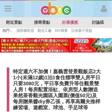
歡迎加入
附近景點
搜尋景點
好康優惠
討論區
APP登入
熱門：
特色遊戲場
親子住房優惠
台北親子餐廳
溫泉泡湯SPA
溜滑梯民宿
觀光工廠
DIY摘果
日本親子景點
首 頁
搜尋景點
特定週六不加價！嘉義雲登景觀飯店2大
好康優惠
1小(未滿12歲)1泊1食住標準雙人房平日
只要3080元，平日享免費升等住觀景雙
最新消息
人房！每房配置浴缸、依房型人數贈送
果然茶香觀光園區入園票(價值50元)及
每房贈果醬diy券乙張，再享高爾夫推桿
最新留言
練習場、遊戲室、球池、手足球等