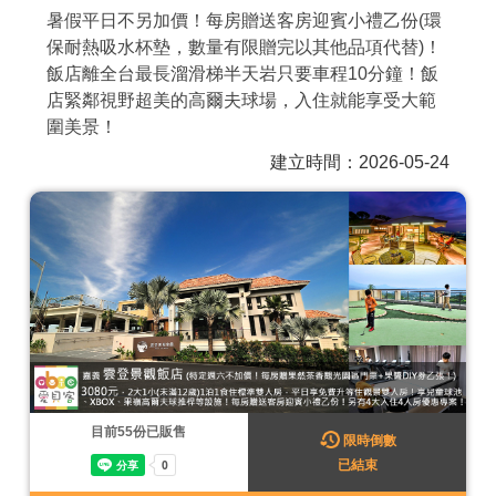
暑假平日不另加價！每房贈送客房迎賓小禮乙份(環
商家合作
保耐熱吸水杯墊，數量有限贈完以其他品項代替)！
飯店離全台最長溜滑梯半天岩只要車程10分鐘！飯
店緊鄰視野超美的高爾夫球場，入住就能享受大範
推薦景點
圍美景！
建立時間：2026-05-24
討論區
聯絡我們
APP下載
目前
55
份已販售
限時倒數
已結束