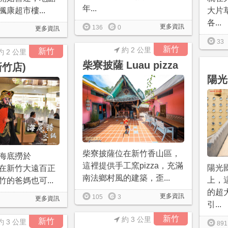
年...
康超市樓...
大片
各...
更多資訊
136
0
更多資訊
33
新竹
約 2 公里
新竹
約 2 公里
柴寮披薩 Luau pizza
新竹店)
陽光
柴寮披薩位在新竹香山區，
海底撈於
這裡提供手工窯pizza，充滿
陽光
/25在新竹大遠百正
南法鄉村風的建築，歪...
上，
的爸媽也可...
的超
更多資訊
105
3
更多資訊
引...
新竹
約 3 公里
新竹
約 3 公里
891