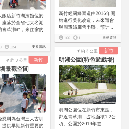
新竹經國綠園道由2016年開
大飯店新竹湖濱館位於
始進行美化改造，未來還會
，座落於全省七大名湖
與周遭綠廊帶串聯，預計...
的青草湖畔，來住宿的
更多資訊
100
1
更多資訊
8
124
新竹
約 3 公里
明湖公園(特色遊戲場)
新竹
約 3 公里
圳景觀空間
明湖公園位在新竹市東區，
鄰近青草湖，占地面積1.2公
隆恩圳為台灣三大古圳
頃。公園於2019年進...
，提供早期新竹重要的