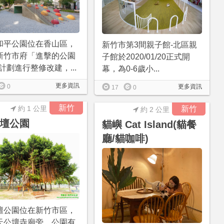
和平公園位在香山區，
新竹市第3間親子館-北區親
新竹市府「進擊的公園
子館於2020/01/20正式開
」計劃進行整修改建，...
幕，為0-6歲小...
更多資訊
0
更多資訊
17
0
新竹
約 1 公里
新竹
約 2 公里
壇公園
貓嶼 Cat Island(貓餐
廳/貓咖啡)
壇公園位在新竹市區，
天公壇寺廟旁，公園有