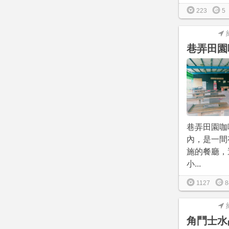
223
5
巷弄田園
巷弄田園咖
內，是一間
施的餐廳，
小...
1127
8
角鬥士水