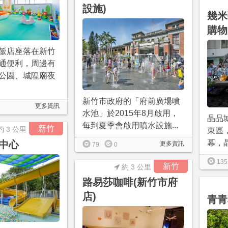
設施)
幾米
購物
飯店座落在新竹
通便利，周邊有
公園、城隍廟夜
新竹市政府的「府前廣場噴
更多資訊
水池」於2015年8月啟用，
晶品
每到夏季會啟用噴水設施...
新竹
約 3 公里
東區，
幕，晶
中心
更多資訊
79
0
135
新竹
約 3 公里
路易莎咖啡(新竹市府
店)
青青