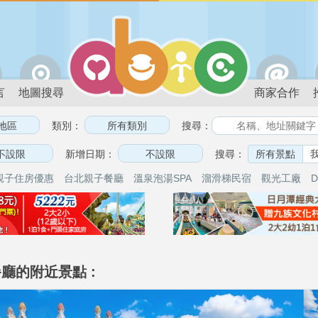
言
地圖搜尋
商家合作
類別：
搜尋：
新增日期：
搜尋：
所有景點
親子住房優惠
台北親子餐廳
溫泉泡湯SPA
溜滑梯民宿
觀光工廠
D
廳的附近景點 :