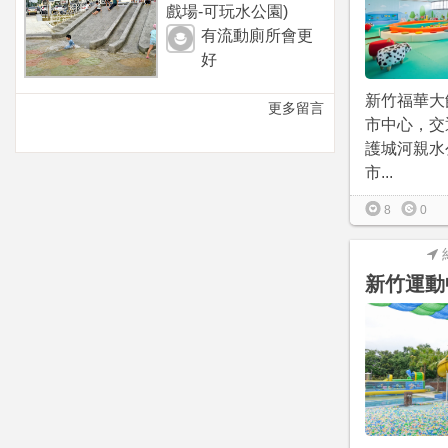
戲場-可玩水公園)
有流動廁所會更
好
新竹福華大
更多留言
市中心，交
護城河親水
市...
8
0
新竹運動