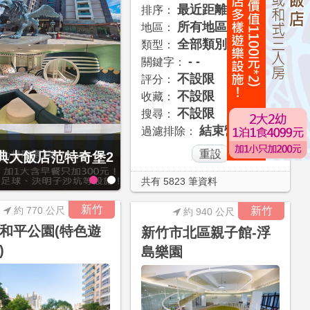
最近距離
排序：
所有地區
地區：
全部類別
類型：
- -
關鍵字：
不設限
評分：
不設限
收藏：
不設限
搜尋：
結束營業
過濾排除：
經典大飯店范特奇堡2
捷絲旅-宜蘭礁溪館3099元起享
住4人房！享房內大型溫泉湯池
共有 5823 筆資料
新竹
約 770 公尺
新竹
約 940 公尺
和平公園(特色遊
新竹市北區親子館-浮
)
島樂園