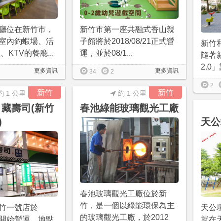
廳位在新竹市，
新竹市第一座共融式香山親
室內釣蝦場、活
子館將於2018/08/21正式營
新竹
、KTV的餐廳...
運，並於08/1...
隨著
2.0
更多資訊
更多資訊
34
2
2
新竹
新竹
約 1 公里
約 1 公里
 藏壽司(新竹
春池綠能玻璃觀光工廠
)
天公
春池玻璃觀光工廠位於新
竹，是一個以綠能環保為主
竹一號店於
天公
的玻璃觀光工廠，於2012
/06開始營運，地點
就在