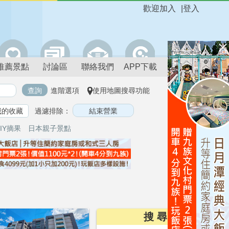
歡迎加入
|
登入
推薦景點
討論區
聯絡我們
APP下載
進階選項
使用地圖搜尋功能
我的收藏
過濾排除：
IY摘果
日本親子景點
搜 尋