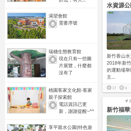
水資源公
渴望會館
需要序號
瑞穗生態教育館
新竹香山水
現在只有一些圖
2018年新
片展覽，什麼都
的運動場舉
沒有了
主...
17
4
桃園客家文化館-客家
親子探索館
電話資訊已更
新竹福華
新，謝謝提醒~^^
享平親水公園(特色遊