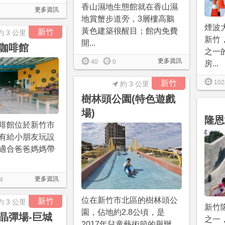
香山濕地生態館就在香山濕
更多資訊
地賞蟹步道旁，3層樓高鵝
煙波
黃色建築很醒目；館內免費
新竹
約 3 公里
新竹
開...
咖啡館
之一
更多資訊
40
0
房...
新竹
102
約 3 公里
樹林頭公園(特色遊戲
場)
隆恩
啡館位於新竹市
有給小朋友玩設
適合爸爸媽媽帶
更多資訊
4
位在新竹市北區的樹林頭公
新竹
約 3 公里
新竹
園，佔地約2.8公頃，是
晶彈場-巨城
之一
2017年兒童藝術節的舉辦...