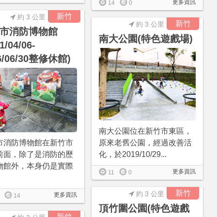
更多資訊
14
0
新竹
約 3 公里
新竹
約 3 公里
市消防博物館
南大公園(特色遊戲場)
1/04/06-
6/06/30整修休館)
南大公園位在新竹市東區，
原來老舊公園，經過改善活
市消防博物館在新竹市
化，於2019/10/29...
前面，除了是消防的歷
物館外，本身仍是實際
更多資訊
11
0
新竹
約 3 公里
更多資訊
14
頂竹圍公園(特色遊戲
新竹