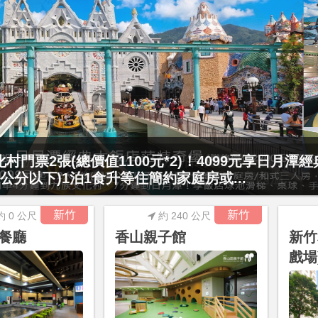
村門票2張(總價值1100元*2)！4099元享日月潭
15公分以下)1泊1食升等住簡約家庭房或...
新竹
新竹
約 0 公尺
約 240 公尺
餐廳
香山親子館
新竹
戲場