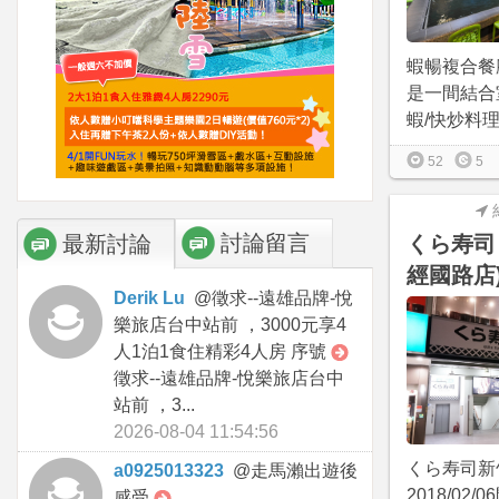
蝦暢複合餐
是一間結合
蝦/快炒料理
52
5
討論留言
最新討論
くら寿司
經國路店
Derik Lu
@
徵求--遠雄品牌-悅
樂旅店台中站前 ，3000元享4
人1泊1食住精彩4人房 序號
徵求--遠雄品牌-悅樂旅店台中
站前 ，3...
2026-08-04 11:54:56
くら寿司新
a0925013323
@
走馬瀨出遊後
2018/02
感受