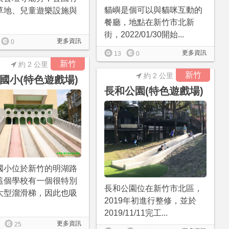
貓嶼是個可以與貓咪互動的
草地、兒童遊樂設施與
餐廳，地點在新竹市北新
街，2022/01/30開始...
更多資訊
0
更多資訊
13
0
新竹
約 2 公里
新竹
約 2 公里
國小(特色遊戲場)
長和公園(特色遊戲場)
國小位於新竹的明湖路
這個學校有一個很特別
長和公園位在新竹市北區，
大型溜滑梯，因此也吸
2019年初進行整修，並於
2019/11/11完工...
更多資訊
25