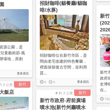
招財咖啡(貓餐廳/貓咖
園
啡/水豚)
新竹
(202
202
資源公園，是
竹兒童藝術節-風
招財咖啡位在新竹市區，是
辦場地，原創
間由老宅改建的特色餐廳，
裡面保留復古空間，並利用
新竹
質...
更多資訊
政府
更多資訊
6
0
史博
新竹
約 3 公里
在...
大飯店
新竹
約 3 公里
750
新竹市政府-府前廣場
噴水池(新竹州廳噴水