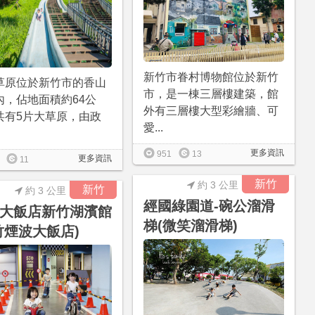
新竹市眷村博物館位於新竹
草原位於新竹市的香山
市，是一棟三層樓建築，館
內，佔地面積約64公
外有三層樓大型彩繪牆、可
共有5片大草原，由政
愛...
更多資訊
951
13
更多資訊
11
新竹
約 3 公里
新竹
約 3 公里
經國綠園道-碗公溜滑
大飯店新竹湖濱館
梯(微笑溜滑梯)
竹煙波大飯店)