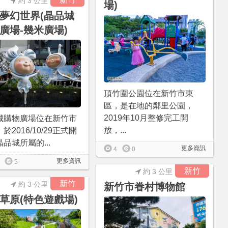
約 3 公里
場)
夢幻世界(晶品城
廣場-幾米廣場)
頂竹圍公園位在新竹市東
區，是在地的鄰里公園，
2019年10月整修完工開
城購物廣場位在新竹市
放，...
於2016/10/29正式開
品城所屬的...
更多資訊
4
0
更多資訊
5
新竹
約 3 公里
新竹
約 3 公里
新竹市眷村博物館
草原(特色遊戲場)