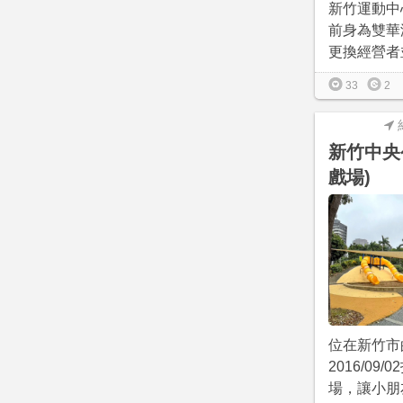
新竹運動中
前身為雙華
更換經營者並於
33
2
新竹中央
戲場)
位在新竹市
2016/09
場，讓小朋友