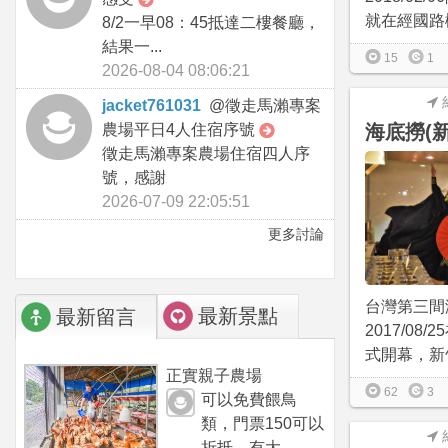
就在經國路楓
8/2一早08：45抵達二樓餐廳，
結果一...
15
1
2026-08-04 08:06:21
jacket761031
@
徵走馬瀨專案
農場平日4人住宿序號
海底撈(
徵走馬瀨專案農場住宿四人序
號，感謝
2026-07-09 22:05:51
更多討論
台灣第三間
最新景點
最新留言
2017/08
式開幕，新竹
正實親子農場
62
3
可以免費餵鳥
類，門票150可以
折抵，有大...