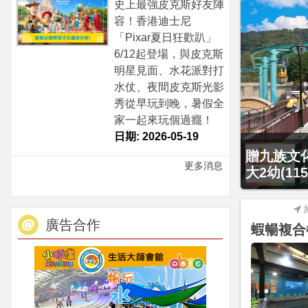
史上最強皮克斯好友陣
容！香港迪士尼
「Pixar夏日狂歡趴」
6/12起登場，與皮克斯
明星見面、水花派對打
水仗、夜間皮克斯光影
秀從早玩到晚，暑假全
家一起來玩個過癮！
日期: 2026-05-19
贈九族文化
更多消息
大2幼(1
廣告合作
蝦暢複合