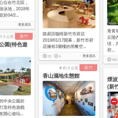
心位在竹北區，
游泳池，2018年
04/2...
更多資訊
青青
路易莎咖啡新竹市府店
新竹
約 3 公里
丘陵
2019/01/17開幕，新竹市府
頃，
公園(特色遊
店擁有3層樓的用餐空...
府...
更多資訊
23
4
891
新竹
約 3 公里
香山濕地生態館
煙波
(新
的中央公園於
/02打造特色遊戲
開心遊玩...