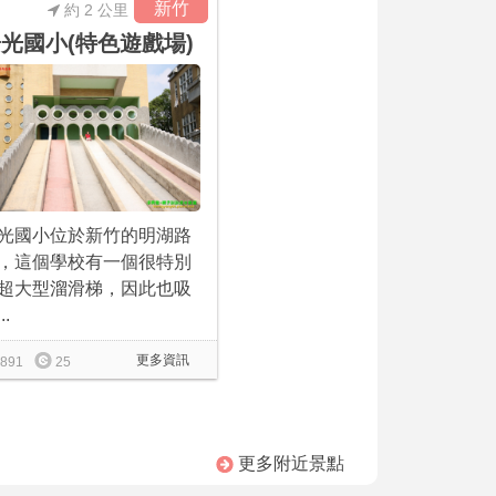
新竹
約 2 公里
光國小(特色遊戲場)
光國小位於新竹的明湖路
，這個學校有一個很特別
超大型溜滑梯，因此也吸
..
更多資訊
891
25
更多附近景點