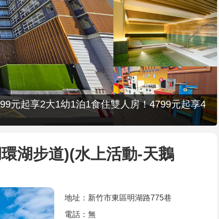
9元起享2大1幼1泊1食住雙人房！4799元起享4
環湖步道)(水上活動-天鵝
地址：新竹市東區明湖路775巷
電話：無