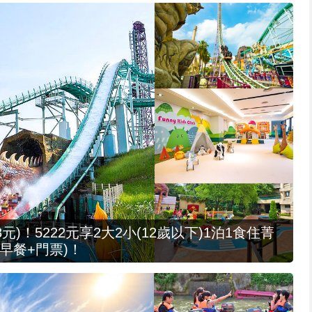
元)！5222元享2大2小(12歲以下)1泊1食住菁
早餐+門票)！