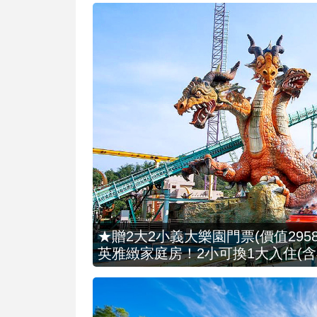
★贈2大2小義大樂園門票(價值2958
英雅緻家庭房！2小可換1大入住(含