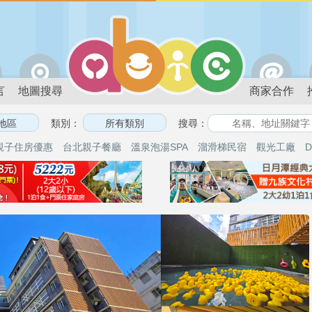
言
地圖搜尋
商家合作
類別：
搜尋：
親子住房優惠
台北親子餐廳
溫泉泡湯SPA
溜滑梯民宿
觀光工廠
D