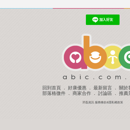
回到首頁
．
好康優惠
．
最新留言
．
關於
部落格微件
．
商家合作
．
討論區
．
推薦
羿磊資訊 服務條款&隱私權政策