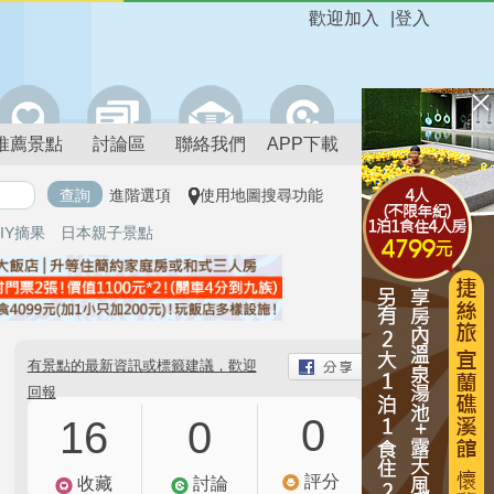
歡迎加入
|
登入
推薦景點
討論區
聯絡我們
APP下載
進階選項
使用地圖搜尋功能
IY摘果
日本親子景點
有景點的最新資訊或標籤建議，歡迎
回報
0
16
0
評分
收藏
討論