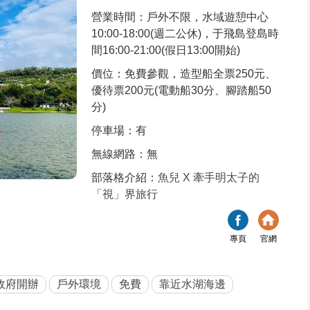
營業時間：戶外不限，水域遊憩中心
10:00-18:00(週二公休)，于飛島登島時
間16:00-21:00(假日13:00開始)
價位：免費參觀，造型船全票250元、
優待票200元(電動船30分、腳踏船50
分)
停車場：有
無線網路：無
部落格介紹：
魚兒 X 牽手明太子的
「視」界旅行
專頁
官網
政府開辦
戶外環境
免費
靠近水湖海邊