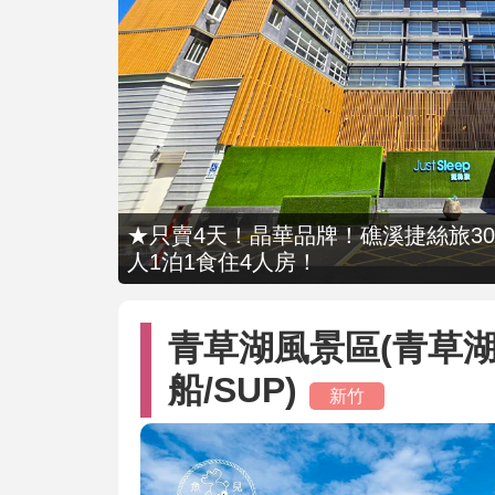
★只賣4天！晶華品牌！礁溪捷絲旅309
人1泊1食住4人房！
青草湖風景區(青草湖
船/SUP)
新竹