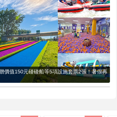
，贈價值150元碰碰船等5項設施套票2張！暑假再