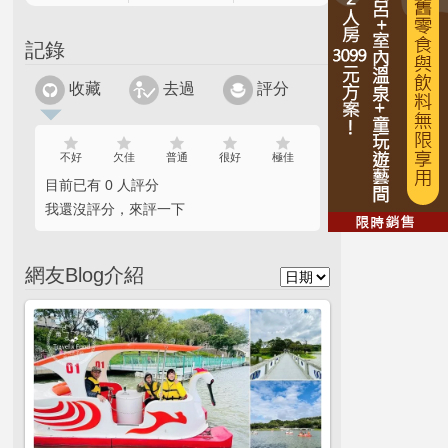
記錄
收藏
去過
評分
不好
欠佳
普通
很好
極佳
目前已有 0 人評分
我還沒評分，來評一下
網友Blog介紹