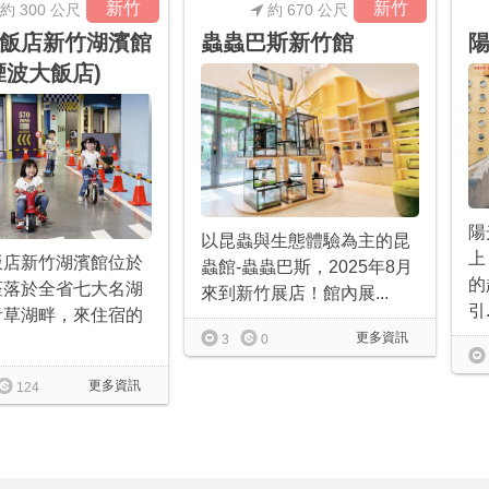
新竹
新竹
約 300 公尺
約 670 公尺
飯店新竹湖濱館
蟲蟲巴斯新竹館
陽
煙波大飯店)
陽
以昆蟲與生態體驗為主的昆
上
飯店新竹湖濱館位於
蟲館-蟲蟲巴斯，2025年8月
的
座落於全省七大名湖
來到新竹展店！館內展...
引.
青草湖畔，來住宿的
更多資訊
3
0
更多資訊
124