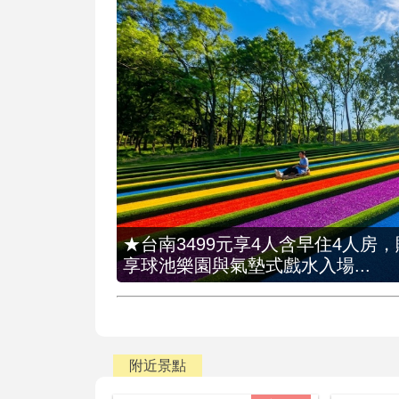
★台南3499元享4人含早住4人房
享球池樂園與氣墊式戲水入場...
附近景點