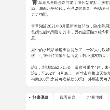
青
草湖風景區是新竹老字號休憩景點，擁有
綠、湖面水平如鏡，充滿悠閒氣氛，爸媽還可
走走拍照。
青草湖於2021年8月重新整修開放，除改善
爸媽也能悠閒漫步其中，另有設置臨水綠帶與
意。
湖中的水域活動也重新開放了，一家人可以騎
樣，可乘坐時間依船型而定；若小朋友夠大，
註1：造型船滿2人出發，最多可乘坐4住，未
註2：至2024年4月底止，新竹市府推出天
補助100元(之後每次補助50元)，外縣市民每
好康優惠
觀看留言
地圖功能