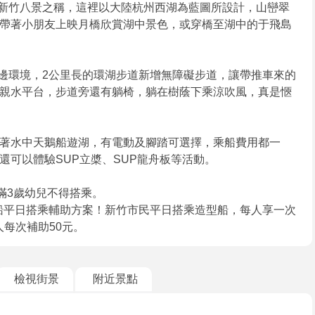
新竹八景之稱，這裡以大陸杭州西湖為藍圖所設計，山巒翠
帶著小朋友上映月橋欣賞湖中景色，或穿橋至湖中的于飛島
周邊環境，2公里長的環湖步道新增無障礙步道，讓帶推車來的
親水平台，步道旁還有躺椅，躺在樹蔭下乘涼吹風，真是愜
著水中天鵝船遊湖，有電動及腳踏可選擇，乘船費用都一
還可以體驗SUP立槳、SUP龍舟板等活動。
滿3歲幼兒不得搭乘。
鵝船平日搭乘輔助方案！新竹市民平日搭乘造型船，每人享一次
人每次補助50元。
檢視街景
附近景點