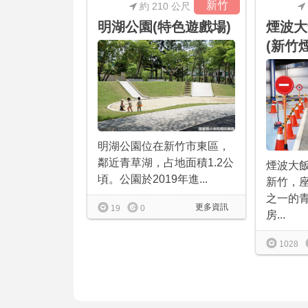
新竹
約 210 公尺
明湖公園(特色遊戲場)
煙波大
(新竹
明湖公園位在新竹市東區，
鄰近青草湖，占地面積1.2公
煙波大
頃。公園於2019年進...
新竹，
之一的
更多資訊
19
0
房...
1028