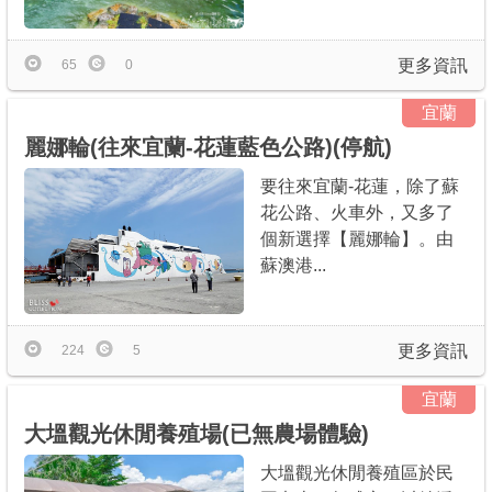
更多資訊
65
0
宜蘭
麗娜輪(往來宜蘭-花蓮藍色公路)(停航)
要往來宜蘭-花蓮，除了蘇
花公路、火車外，又多了
個新選擇【麗娜輪】。由
蘇澳港...
更多資訊
224
5
宜蘭
大塭觀光休閒養殖場(已無農場體驗)
大塭觀光休閒養殖區於民