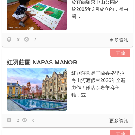
於宜蘭羅東中山公園內，
於2005年2月成立的，是由
國...
更多資訊
61
2
宜蘭
紅羽莊園 NAPAS MANOR
紅羽莊園是宜蘭香格里拉
冬山河渡假村2026年全新
力作！飯店以奢華為主
軸，並...
更多資訊
2
0
宜蘭