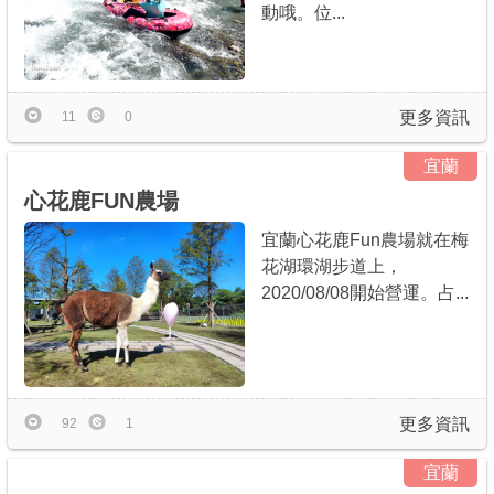
動哦。位...
更多資訊
11
0
宜蘭
心花鹿FUN農場
宜蘭心花鹿Fun農場就在梅
花湖環湖步道上，
2020/08/08開始營運。占...
更多資訊
92
1
宜蘭