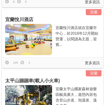
更多資訊
8
0
宜蘭
宜蘭悅川酒店
宜蘭悅川酒店就在宜蘭市
中心，於2016年12月開始
營運，以閱讀為主題，迎
賓...
更多資訊
105
3
宜蘭
太平山蹦蹦車(載人小火車)
宜蘭太平山國家森林遊樂
區幅員廣大，遊憩內容包
含登山步道、泡溫泉、溫