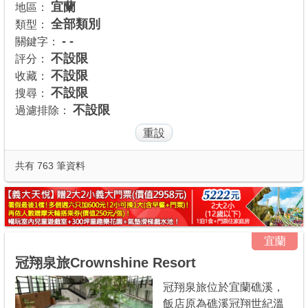
宜蘭
地區：
商家合作
全部類別
類型：
- -
關鍵字：
不設限
評分：
推薦景點
不設限
收藏：
不設限
搜尋：
不設限
過濾排除：
討論區
聯絡我們
共有 763 筆資料
APP下載
宜蘭
冠翔泉旅Crownshine Resort
冠翔泉旅位於宜蘭礁溪，
飯店原為礁溪冠翔世紀溫