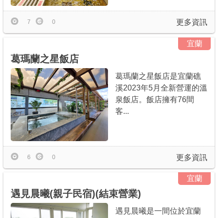
更多資訊
7
0
宜蘭
葛瑪蘭之星飯店
葛瑪蘭之星飯店是宜蘭礁
溪2023年5月全新營運的溫
泉飯店。飯店擁有76間
客...
更多資訊
6
0
宜蘭
遇見晨曦(親子民宿)(結束營業)
遇見晨曦是一間位於宜蘭