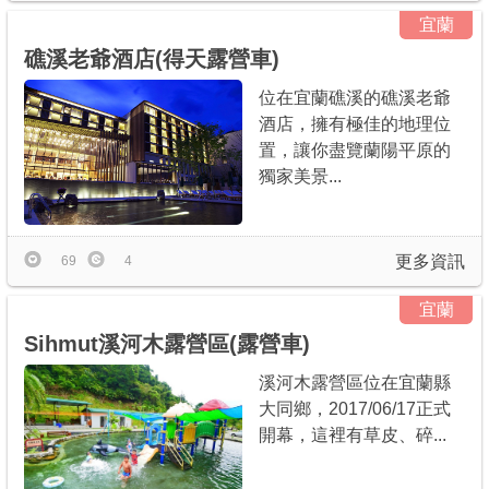
宜蘭
礁溪老爺酒店(得天露營車)
位在宜蘭礁溪的礁溪老爺
酒店，擁有極佳的地理位
置，讓你盡覽蘭陽平原的
獨家美景...
更多資訊
69
4
宜蘭
Sihmut溪河木露營區(露營車)
溪河木露營區位在宜蘭縣
大同鄉，2017/06/17正式
開幕，這裡有草皮、碎...