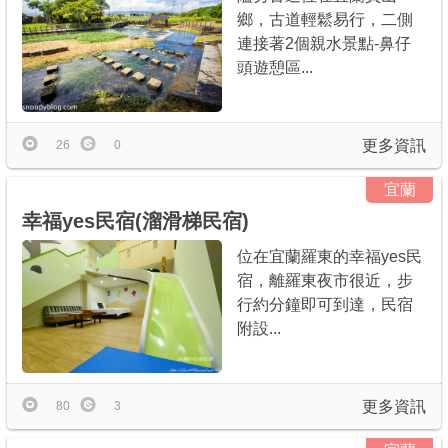
鄉，古道輕鬆易行，二側
連接著2個親水景點-鼻仔
頭遊憩區...
更多資訊
26
0
宜蘭
幸福yes民宿(溜滑梯民宿)
位在宜蘭羅東的幸福yes民
宿，離羅東夜市很近，步
行約分鐘即可到達，民宿
附設...
更多資訊
80
3