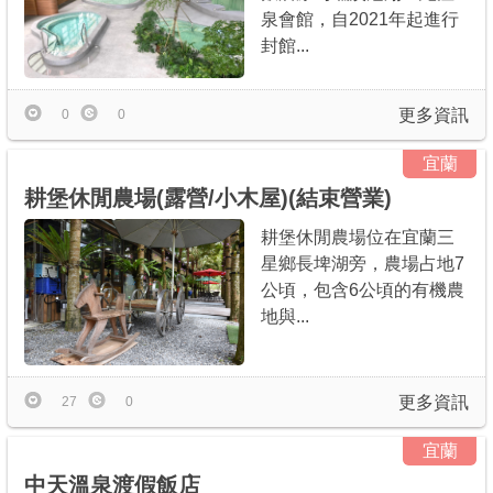
泉會館，自2021年起進行
封館...
更多資訊
0
0
宜蘭
耕堡休閒農場(露營/小木屋)(結束營業)
耕堡休閒農場位在宜蘭三
星鄉長埤湖旁，農場占地7
公頃，包含6公頃的有機農
地與...
更多資訊
27
0
宜蘭
中天溫泉渡假飯店