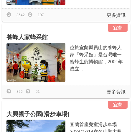
更多資訊
3542
197
宜蘭
養蜂人家蜂采館
位於宜蘭縣員山的養蜂人
家「蜂采館」是台灣唯一
蜜蜂生態博物館，2001年
成立...
更多資訊
826
51
宜蘭
大興親子公園(滑步車場)
宜蘭首座兒童滑步車場
2024/07/14在冬山鄉大興