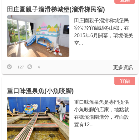
田庄園親子溜滑梯城堡(溜滑梯民宿)
田庄園親子溜滑梯城堡民
宿位於宜蘭縣冬山鄉，在
2015年6月開幕，環境優美
空...
更多資訊
127
4
宜蘭
重口味溫泉魚(小魚咬腳)
重口味溫泉魚是專門提供
小魚咬腳的店家，地點就
在礁溪湯圍溝旁，裡面設
置有12...