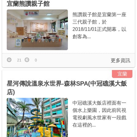
宜蘭熊讚親子館
熊讚親子館是宜蘭第一座
三代親子館，於
2018/11/01正式開幕，以
創客為...
更多資訊
21
0
宜蘭
星河傳說溫泉水世界-森林SPA(中冠礁溪大飯
店)
中冠礁溪大飯店裡面有一
個水上樂園，因此前民視
電視劇風水世家有一段戲
在這裡的...