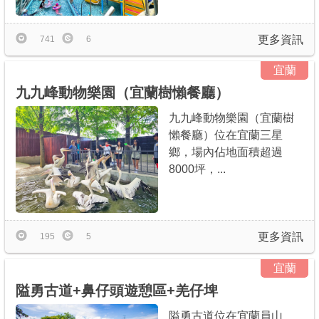
更多資訊
741
6
宜蘭
九九峰動物樂園（宜蘭樹懶餐廳）
九九峰動物樂園（宜蘭樹
懶餐廳）位在宜蘭三星
鄉，場內佔地面積超過
8000坪，...
更多資訊
195
5
宜蘭
隘勇古道+鼻仔頭遊憩區+羌仔埤
隘勇古道位在宜蘭員山