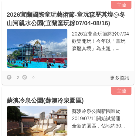
宜蘭
2026宜蘭國際童玩藝術節-童玩森歷其境@冬
山河親水公園(宜蘭童玩節07/04-08/16)
2026宜蘭童玩節將於07/04
歡樂開玩！今年以「童玩
森歷其境」為主題，...
更多資訊
2
0
宜蘭
蘇澳冷泉公園(蘇澳冷泉園區)
蘇澳冷泉公園新園區於
2019/07/11開始試營運，
全新的園區，佔地約30...