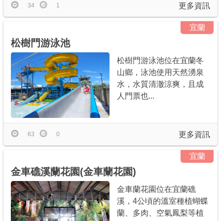
更多資訊
34
1
宜蘭
松樹門游泳池
松樹門游泳池位在宜蘭冬
山鄉，泳池使用天然湧泉
水，水質清澈涼爽，且成
人門票也...
更多資訊
63
0
宜蘭
金車礁溪蘭花園(金車蘭花園)
金車蘭花園位在宜蘭礁
溪，4公頃的溫室種植蝴蝶
蘭、多肉、空氣鳳梨等植