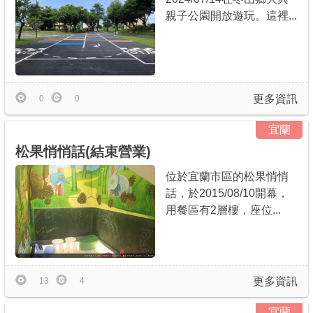
親子公園開放遊玩。這裡...
更多資訊
0
0
宜蘭
松果悄悄話(結束營業)
位於宜蘭市區的松果悄悄
話，於2015/08/10開幕，
用餐區有2層樓，座位...
更多資訊
13
4
宜蘭