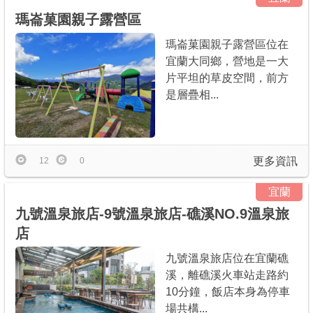
瑪崙菓園親子露營區
瑪崙菓園親子露營區位在
宜蘭大同鄉，營地是一大
片平坦的草皮空間，前方
是層疊相...
更多資訊
12
0
宜蘭
九號溫泉旅店-9號溫泉旅店-礁溪NO.9溫泉旅
店
九號溫泉旅店位在宜蘭礁
溪，離礁溪火車站走路約
10分鐘，飯店本身為停車
場共構...