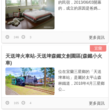
的民宿，2013/06/03開幕
的，成立的原因是爸媽...
更多資訊
246
3
宜蘭
天送埤火車站-天送埤森鐵文創園區(森鐵小火
車)
位在宜蘭三星鄉的「天送
埤車站」是屬於太平山森
林鐵道，2018年4月三星鄉
公...
更多資訊
165
4