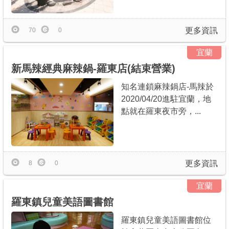
更多資訊
70
0
宜蘭
新馬辣經典麻辣鍋-羅東店(結束營業)
知名連鎖麻辣鍋店-馬辣於
2020/04/20進駐宜蘭，地
點就在羅東夜市旁，...
更多資訊
8
0
宜蘭
羅東鎮兒童美語圖書館
羅東鎮兒童美語圖書館位