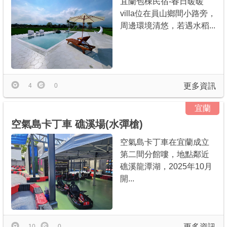
宜蘭包棟民宿-春日暖暖
villa位在員山鄉間小路旁，
周邊環境清悠，若遇水稻...
更多資訊
4
0
宜蘭
空氣島卡丁車 礁溪場(水彈槍)
空氣島卡丁車在宜蘭成立
第二間分館嘍，地點鄰近
礁溪龍潭湖，2025年10月
開...
更多資訊
10
0