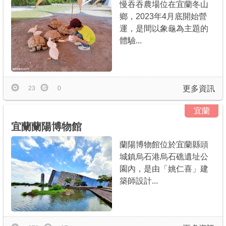
慢吞吞農場位在宜蘭冬山
鄉，2023年4月底開始營
運，是間以象龜為主題的
體驗...
更多資訊
23
0
宜蘭
宜蘭蘭陽博物館
蘭陽博物館位於宜蘭縣頭
城鎮烏石港烏石礁遺址公
園內，是由「姚仁喜」建
築師設計...