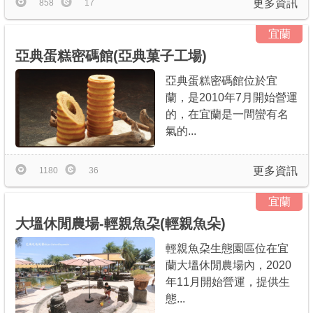
更多資訊
858
17
宜蘭
亞典蛋糕密碼館(亞典菓子工場)
亞典蛋糕密碼館位於宜
蘭，是2010年7月開始營運
的，在宜蘭是一間蠻有名
氣的...
更多資訊
1180
36
宜蘭
大塭休閒農場-輕親魚朶(輕親魚朵)
輕親魚朶生態園區位在宜
蘭大塭休閒農場內，2020
年11月開始營運，提供生
態...