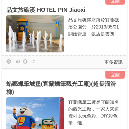
宜蘭
品文旅礁溪 HOTEL PIN Jiaoxi
品文旅礁溪座落於宜蘭礁
溪公園旁，於2019/05/01
開始營運，飯店是雲朗...
更多資訊
83
7
宜蘭
蜡藝蠟筆城堡(宜蘭蠟筆觀光工廠)(超長溜滑
梯)
宜蘭蠟筆工廠是宜蘭知名
的觀光工廠，一家人來這
裡可以玩色彩、DIY彩色
筆、蠟...