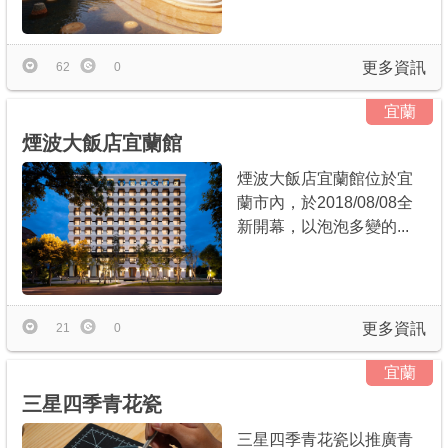
更多資訊
62
0
宜蘭
煙波大飯店宜蘭館
煙波大飯店宜蘭館位於宜
蘭市內，於2018/08/08全
新開幕，以泡泡多變的...
更多資訊
21
0
宜蘭
三星四季青花瓷
三星四季青花瓷以推廣青