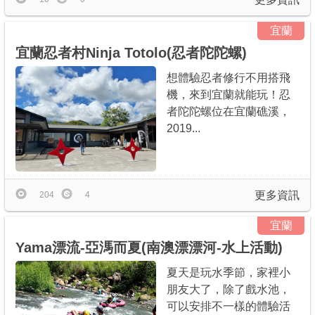
宜蘭
宜蘭忍者村Ninja Totolo(忍者陀陀螺)
想體驗忍者修行不用搭飛
機，來到宜蘭就能玩！忍
者陀陀螺位在宜蘭礁溪，
2019...
更多資訊
204
4
宜蘭
Yama漂流-亞溤而夏(南澳漂漂河-水上活動)
夏天是玩水季節，家裡小
朋友大了，除了戲水池，
可以安排不一樣的體驗活