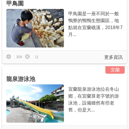
甲鳥園
甲鳥園是一座不同於一般
鴨寮的鴨鴨生態園區，地
點就在宜蘭礁溪，2018年7
月...
更多資訊
309
11
宜蘭
龍泉游泳池
宜蘭龍泉游泳池位在冬山
鄉，在宜蘭算老字號的游
泳池，設備雖然有些老
舊，但是大...