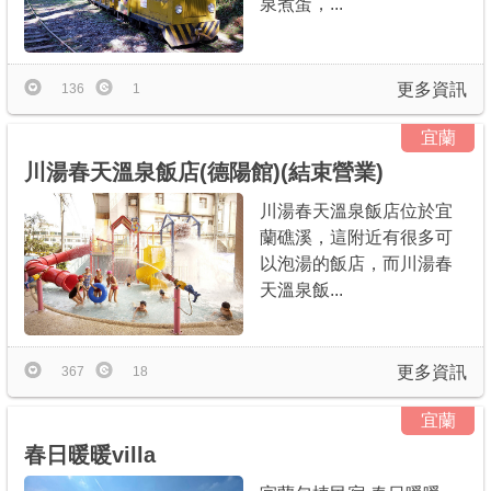
泉煮蛋，...
更多資訊
136
1
宜蘭
川湯春天溫泉飯店(德陽館)(結束營業)
川湯春天溫泉飯店位於宜
蘭礁溪，這附近有很多可
以泡湯的飯店，而川湯春
天溫泉飯...
更多資訊
367
18
宜蘭
春日暖暖villa