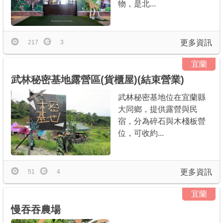
物，是北...
更多資訊
217
3
宜蘭
武林秘密基地露營區(貨櫃屋)(結束營業)
武林秘密基地位在宜蘭縣
大同鄉，提供露營與民
宿，分為碎石與木棧板營
位，可收約...
更多資訊
51
4
宜蘭
慢吞吞農場