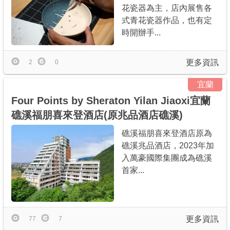
花瓷器為主，店內展售各
式青花瓷器作品，也有定
時開辦手...
更多資訊
2
0
宜蘭
Four Points by Sheraton Yilan Jiaoxi宜蘭
礁溪福朋喜來登酒店(原兆品酒店礁溪)
礁溪福朋喜來登酒店原為
礁溪兆品酒店，2023年加
入萬豪國際集團成為礁溪
首家...
更多資訊
77
7