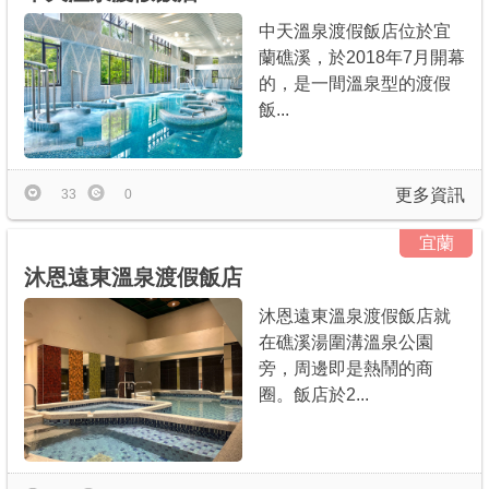
中天溫泉渡假飯店位於宜
蘭礁溪，於2018年7月開幕
的，是一間溫泉型的渡假
飯...
更多資訊
33
0
宜蘭
沐恩遠東溫泉渡假飯店
沐恩遠東溫泉渡假飯店就
在礁溪湯圍溝溫泉公園
旁，周邊即是熱鬧的商
圈。飯店於2...