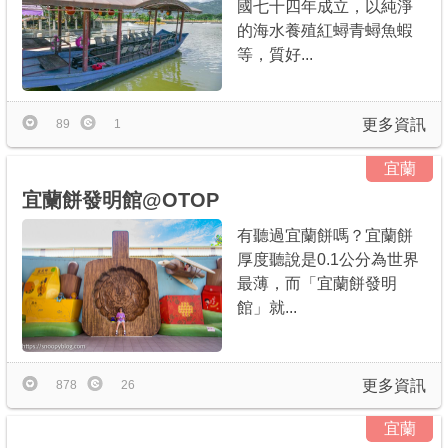
國七十四年成立，以純淨
的海水養殖紅蟳青蟳魚蝦
等，質好...
更多資訊
89
1
宜蘭
宜蘭餅發明館@OTOP
有聽過宜蘭餅嗎？宜蘭餅
厚度聽說是0.1公分為世界
最薄，而「宜蘭餅發明
館」就...
更多資訊
878
26
宜蘭