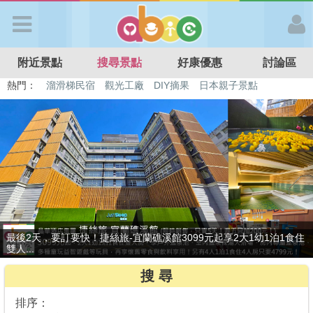
歡迎加入
附近景點
搜尋景點
好康優惠
討論區
APP登入
熱門：
溜滑梯民宿
觀光工廠
DIY摘果
日本親子景點
特色遊戲場
親子住房優惠
台北親子餐廳
溫泉泡湯SPA
首 頁
搜尋景點
好康優惠
贈九族文化村門票2張(總價值1100元*2)！4099元享日月潭經典大飯
最新消息
店...
搜 尋
最新留言
排序：