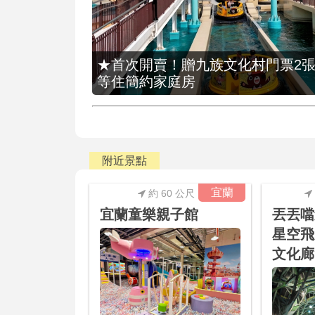
★首次開賣！贈九族文化村門票2張(總價
等住簡約家庭房
附近景點
宜蘭
約 60 公尺
宜蘭童樂親子館
丟丟噹
星空飛
文化廊