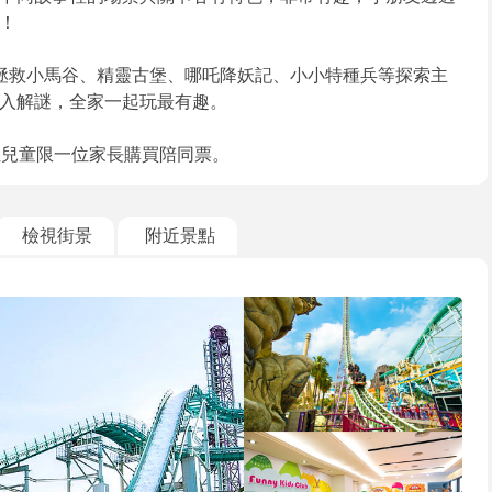
！
出拯救小馬谷、精靈古堡、哪吒降妖記、小小特種兵等探索主
入解謎，全家一起玩最有趣。
位兒童限一位家長購買陪同票。
檢視街景
附近景點