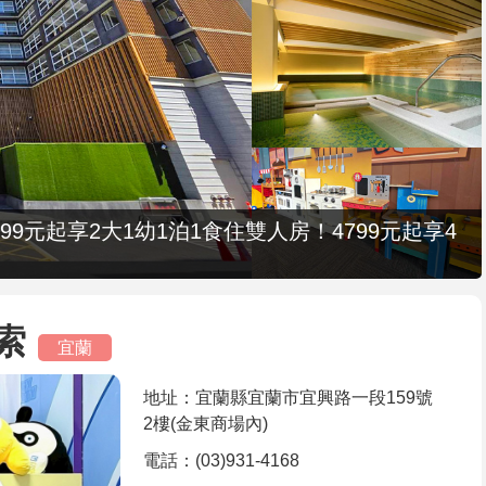
9元起享2大1幼1泊1食住雙人房！4799元起享4
索
宜蘭
地址：宜蘭縣宜蘭市宜興路一段159號
2樓(金東商場內)
電話：(03)931-4168