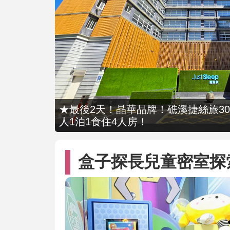
★最後2天！晶華品牌！礁溪捷絲旅309
人1泊1食住4人房！
盒子探長兒童密室探