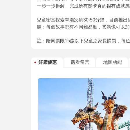
一步一步拆解，完成所有關卡真的很有成就感
兒童密室探索單場次約30-50分鐘，目前推
題；每個故事都有不同難易度，爸媽也可以加
註：陪同票限15歲以下兒童之家長購買，每
好康優惠
觀看留言
地圖功能