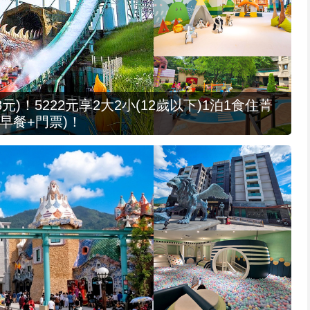
元)！5222元享2大2小(12歲以下)1泊1食住菁
早餐+門票)！