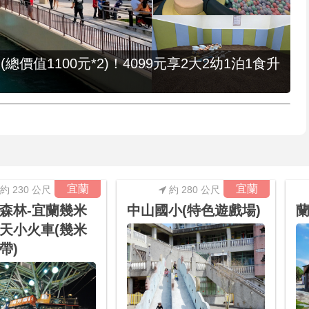
值1100元*2)！4099元享2大2幼1泊1食升
宜蘭
宜蘭
約 230 公尺
約 280 公尺
森林-宜蘭幾米
中山國小(特色遊戲場)
天小火車(幾米
帶)