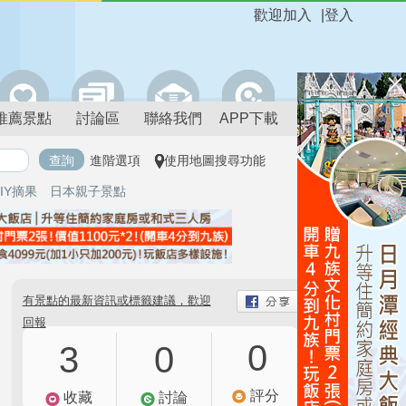
歡迎加入
|
登入
推薦景點
討論區
聯絡我們
APP下載
進階選項
使用地圖搜尋功能
IY摘果
日本親子景點
有景點的最新資訊或標籤建議，歡迎
回報
0
3
0
評分
收藏
討論