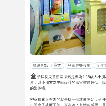
旅遊景點
室內
兒童遊樂設施
全年
盒
子探長兒童密室探索是專為4-15歲大小朋友
運；以小朋友為主軸設計的密室難度較低，場
的樂趣哦。
密室探索最有趣的就是從一個故事開始，延伸
打開盒子或櫃子等，更有深入其境的感覺，且