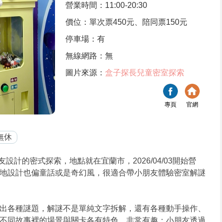
營業時間：11:00-20:30
價位：單次票450元、陪同票150元
停車場：有
無線網路：無
圖片來源：
盒子探長兒童密室探索
專頁
官網
無休
設計的密式探索，地點就在宜蘭市，2026/04/03開始營
地設計也偏童話或是奇幻風，很適合帶小朋友體驗密室解謎
出各種謎題，解謎不是單純文字拆解，還有各種動手操作、
不同故事裡的場景與關卡各有特色，非常有趣；小朋友透過