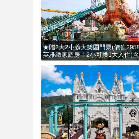
★贈2大2小義大樂園門票(價值2958
英雅緻家庭房！2小可換1大入住(含