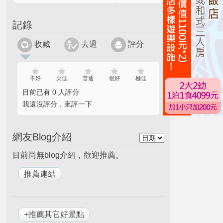
記錄
收藏
去過
評分
不好
欠佳
普通
很好
極佳
目前已有 0 人評分
我還沒評分，來評一下
網友Blog介紹
目前尚無blog介紹，歡迎推薦。
+推薦其它好景點