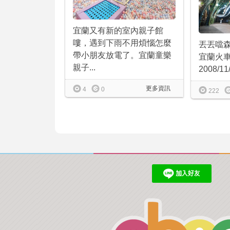
宜蘭又有新的室內親子館
嘍，遇到下雨不用煩惱怎麼
丟丟噹
帶小朋友放電了。宜蘭童樂
宜蘭火
親子...
2008/1
更多資訊
4
0
222