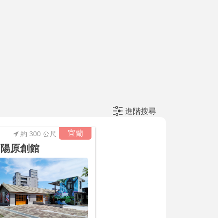
進階搜尋
宜蘭
約 300 公尺
蘭陽原創館