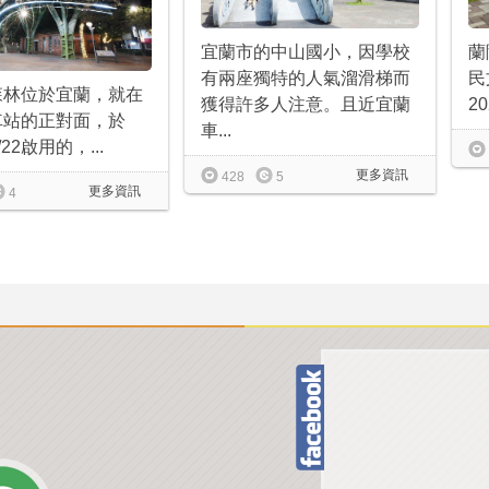
蘭
宜蘭市的中山國小，因學校
民
有兩座獨特的人氣溜滑梯而
森林位於宜蘭，就在
20
獲得許多人注意。且近宜蘭
車站的正對面，於
車...
1/22啟用的，...
更多資訊
428
5
更多資訊
4