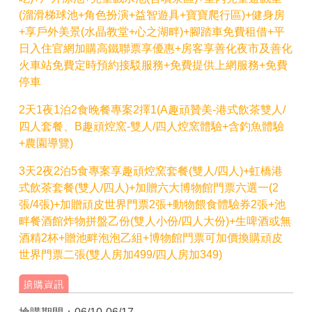
(溜滑梯球池+角色扮演+益智遊具+寶寶爬行區)+健身房
+享戶外美景(水晶教堂+心之湖畔)+腳踏車免費租借+平
日入住官網加購高鐵聯票享優惠+房客享善化夜市及善化
火車站免費定時預約接駁服務+免費提供上網服務+免費
停車
2天1夜1泊2食晚餐專案2擇1(A趣頑贊美-港式飲茶雙人/
四人套餐、B趣頑焢窯-雙人/四人焢窯體驗+含釣魚體驗
+農園導覽)
3天2夜2泊5食專案享趣頑焢窯套餐(雙人/四人)+虹橋港
式飲茶套餐(雙人/四人)+加贈六大博物館門票六選一(2
張/4張)+加贈頑皮世界門票2張+動物餵食體驗券2張+池
畔餐酒館炸物拼盤乙份(雙人小份/四人大份)+生啤酒或無
酒精2杯+贈池畔泡泡乙組+博物館門票可加價換購頑皮
世界門票二張(雙人房加499/四人房加349)