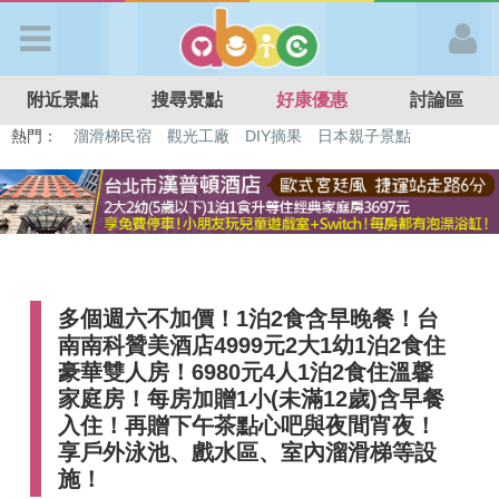
歡迎加入
附近景點
搜尋景點
好康優惠
討論區
APP登入
熱門：
特色遊戲場
親子住房優惠
台北親子餐廳
溫泉泡湯SPA
溜滑梯民宿
觀光工廠
DIY摘果
日本親子景點
首 頁
搜尋景點
多個週六不加價！1泊2食含早晚餐！台
好康優惠
南南科贊美酒店4999元2大1幼1泊2食住
豪華雙人房！6980元4人1泊2食住溫馨
最新消息
家庭房！每房加贈1小(未滿12歲)含早餐
入住！再贈下午茶點心吧與夜間宵夜！
享戶外泳池、戲水區、室內溜滑梯等設
最新留言
施！