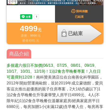
限時倒數
已結束
4999
元
已結束
原價：
9500
元
節省
4501
元
商品介紹
多個週六假日不加價(06/13、07/25、08/01、09/19、
10/17、10/31、12/19)！1泊2食含早晚餐專案！入住日
可選擇到12/28！
南科贊美酒店位在台南善化科學園區，
2012年開始營運南歐館，並於2019年成立蒙德館，愛貝
客這次推出超優惠的親子住房專案，2大1幼(5歲以下)1
泊2食含早晚餐住升等豪華雙人房平日4999元、4人(不
限年紀)1泊2食含早晚餐住溫馨家庭房/經典家庭房平日
6980元，每房加贈1小(未滿12歲)含早餐入住，每房再享