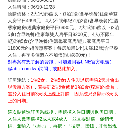
搶購期間：06/10-06/17
入住時間：06/10-12/28
搶購價格：2大1幼(5歲以下)1泊2食(含早晚餐)住豪華雙
人房平日4999元、4人(不限年紀)1泊2食(含早晚餐)住溫
馨家庭房/經典家庭房平日6980元、2大1幼(5歲以下)2泊
5食(含早晚餐)住豪華雙人房平日9200元、4人(不限年
紀)2泊5食(含早晚餐)住溫馨家庭房/經典家庭房平日
11800元的超優惠專案！每房加贈1小(未滿12歲)含早餐
入住，再享多個週六不加價(現省800元)！
對專案有想了解的資訊，可加愛貝客LINE官方帳號(
@abic.com.tw )詢問，或
點此加入
。
訂房連結：
1泊2食
、
2泊5食(入住與退房需跨2天才會出
現優惠方案)
，
若要訂2泊5食或是1泊2食(焢窯)的會員，
需於入住日前3天以上線上訂購，因系統只會顯示3天以
上的日期。
這次點選進訂房系統後，需選擇入住日期與退房日期，
入住人數需選擇2成人或4成人，並且要點選「促銷代
碼」並輸入「abic」，再按下「搜尋」按鈕，才會出現