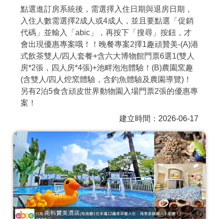
點選進訂房系統後，需選擇入住日期與退房日期，
商家合作
入住人數需選擇2成人或4成人，並且要點選「促銷
代碼」並輸入「abic」，再按下「搜尋」按鈕，才
會出現優惠專案哦！！晚餐專案2擇1趣頑贊美-(A)港
推薦景點
式飲茶雙人/四人套餐+含六大博物館門票6選1(雙人
房*2張，四人房*4張)+池畔泡泡體驗！(B)農園窯趣
討論區
(含雙人/四人焢窯體驗，含釣魚體驗及農園導覽)！
另有2泊5食含頑皮世界動物園入場門票2張的優惠專
案！
聯絡我們
建立時間：2026-06-17
APP下載