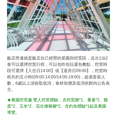
飯店旁邊就是飯店自己經營的菜園與焢窯區，這次1泊2
食可以選擇焢窯行程，可以包吃包玩還包餐點，焢窯時
段可選擇【入住日14:00】或【退房日09:00】，焢窯時
程共約五小時(09:00-14:00/14:00-19:00)，超過套裝人
數，6歲以上須收取低消，食材加價及低消依館內公告為
主。
★農園焢窯趣 雙人焢窯體驗，含焢窯雞*1、番薯*2、雞
蛋*2、玉米*2、花生燉豬腳*2、含釣魚體驗*1組及農園
導覽。