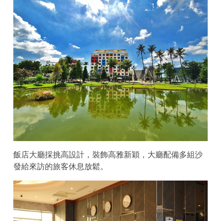
飯店大廳採挑高設計，裝飾高雅新穎，大廳配備多組沙
發給來訪的旅客休息放鬆。