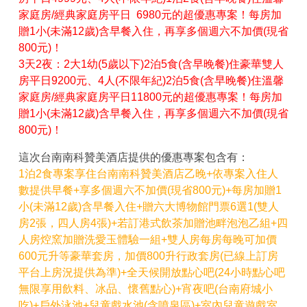
家庭房/經典家庭房平日 6980元的超優惠專案！每房加
贈1小(未滿12歲)含早餐入住，再享多個週六不加價(現省
800元)！
3天2夜：2大1幼(5歲以下)2泊5食(含早晚餐)住豪華雙人
房平日9200元、4人(不限年紀)2泊5食(含早晚餐)住溫馨
家庭房/經典家庭房平日11800元的超優惠專案！每房加
贈1小(未滿12歲)含早餐入住，再享多個週六不加價(現省
800元)！
這次台南南科贊美酒店提供的優惠專案包含有：
1泊2食專案享住台南南科贊美酒店乙晚+依專案入住人
數提供早餐+享多個週六不加價(現省800元)+每房加贈1
小(未滿12歲)含早餐入住+贈六大博物館門票6選1(雙人
房2張，四人房4張)+若訂港式飲茶加贈池畔泡泡乙組+四
人房焢窯加贈洗愛玉體驗一組+雙人房每房每晚可加價
600元升等豪華套房，加價800升行政套房(已線上訂房
平台上房況提供為準)+全天候開放點心吧(24小時點心吧
無限享用飲料、冰品、懷舊點心)+宵夜吧(台南府城小
吃)+戶外泳池+兒童戲水池(含噴泉區)+室內兒童遊戲室