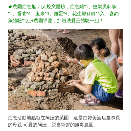
★農園焢窯趣 四人焢窯體驗，焢窯雞*1、鹽焗吳郭魚
*1、番薯*4、玉米*4、雞蛋*4、花生燉豬腳*4入，含釣
魚體驗*1組+農園導覽，加贈洗愛玉體驗一組！
焢窯活動地點就在阿嬤的菜園，這是由贊美酒店董事長
的母親-可愛的阿嬤，親自經營的無毒農園。