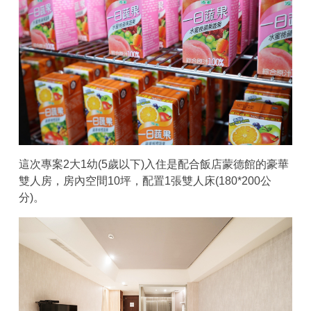
這次專案2大1幼(5歲以下)入住是配合飯店蒙德館的豪華
雙人房，房內空間10坪，配置1張雙人床(180*200公
分)。