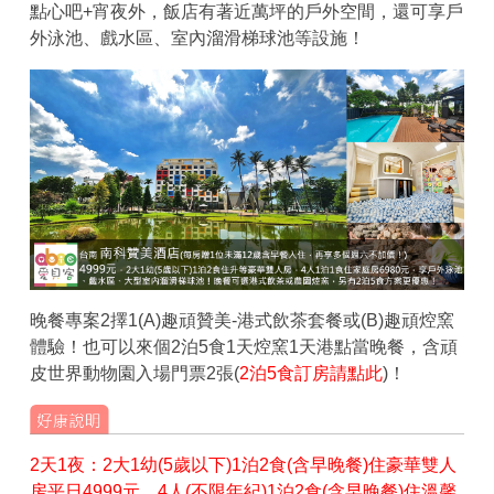
點心吧+宵夜外，飯店有著近萬坪的戶外空間，還可享戶
外泳池、戲水區、室內溜滑梯球池等設施！
晚餐專案2擇1(A)趣頑贊美-港式飲茶套餐或(B)趣頑焢窯
體驗！也可以來個2泊5食1天焢窯1天港點當晚餐，含頑
皮世界動物園入場門票2張(
2泊5食訂房請點此
)！
2天1夜：2大1幼(5歲以下)1泊2食(含早晚餐)住豪華雙人
房平日4999元、4人(不限年紀)1泊2食(含早晚餐)住溫馨