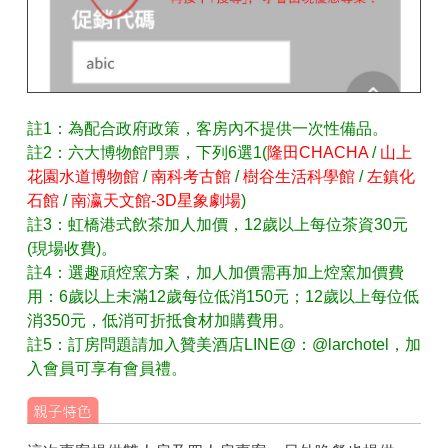
註1：為配合政府政策，客房內不提供一次性備品。
註2：六大博物館門票，下列6選1(
隆田CHACHA
/
山上
花園水道博物館
/
南科考古館
/
樹谷生活科學館
/
左鎮化
石館
/
南瀛天文館
-3D星象劇場
)
註3：虹橋港式飲茶加人加價，12歲以上每位茶資30元
(現場收費)。
註4：選趣頑焢窯方案，加人加價需再加上焢窯加價費
用：6歲以上未滿12歲每位低消150元；12歲以上每位低
消350元，低消可折抵食材加購費用。
註5：訂房問題請加入贊美酒店LINE@：@larchotel，加
入會員可享有會員禮。