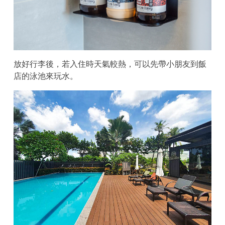
放好行李後，若入住時天氣較熱，可以先帶小朋友到飯
店的泳池來玩水。