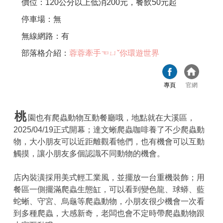
價位：120公分以上低消200元，餐飲50元起
停車場：無
無線網路：有
部落格介紹：
蓉蓉牽手☜ㄩˇ你環遊世界
專頁
官網
桃
園也有爬蟲動物互動餐廳哦，地點就在大溪區，
2025/04/19正式開幕；達文蜥爬蟲咖啡養了不少爬蟲動
物，大小朋友可以近距離觀看牠們，也有機會可以互動
觸摸，讓小朋友多個認識不同動物的機會。
店內裝潢採用美式輕工業風，並擺放一台重機裝飾；用
餐區一側擺滿爬蟲生態缸，可以看到變色龍、球蟒、藍
蛇蜥、守宮、烏龜等爬蟲動物，小朋友很少機會一次看
到多種爬蟲，大感新奇，老闆也會不定時帶爬蟲動物跟