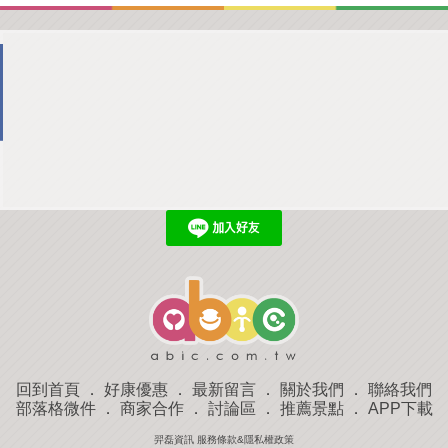
回到首頁
．
好康優惠
．
最新留言
．
關於我們
．
聯絡我們
部落格微件
．
商家合作
．
討論區
．
推薦景點
．
APP下載
羿磊資訊 服務條款&隱私權政策