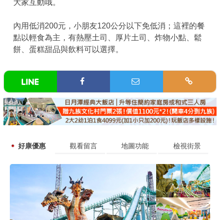
大家互動哦。
內用低消200元，小朋友120公分以下免低消；這裡的餐
點以輕食為主，有熱壓土司、厚片土司、炸物小點、鬆
餅、蛋糕甜品與飲料可以選擇。
好康優惠
觀看留言
地圖功能
檢視街景