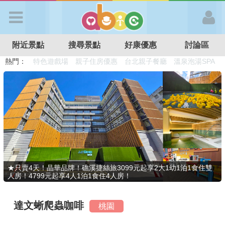
歡迎加入
附近景點
搜尋景點
好康優惠
討論區
APP登入
熱門：
溜滑梯民宿
觀光工廠
DIY摘果
日本親子景點
特色遊戲場
親子住房優惠
台北親子餐廳
溫泉泡湯SPA
首 頁
搜尋景點
好康優惠
★只賣4天！晶華品牌！礁溪捷絲旅3099元起享2大1幼1泊1食住雙
人房！4799元起享4人1泊1食住4人房！
最新消息
達文蜥爬蟲咖啡
桃園
最新留言