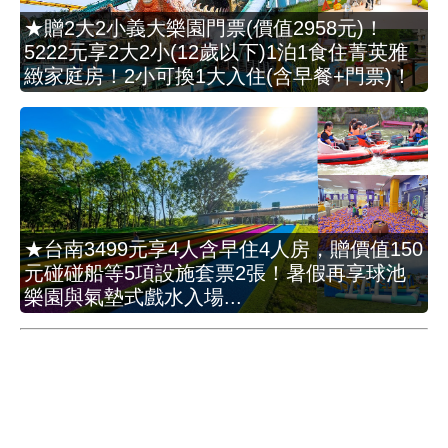
★贈2大2小義大樂園門票(價值2958元)！
5222元享2大2小(12歲以下)1泊1食住菁英雅
緻家庭房！2小可換1大入住(含早餐+門票)！
★台南3499元享4人含早住4人房，贈價值150
元碰碰船等5項設施套票2張！暑假再享球池
樂園與氣墊式戲水入場...