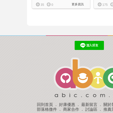
更多資訊
175
35
0
回到首頁
．
好康優惠
．
最新留言
．
關於
部落格微件
．
商家合作
．
討論區
．
推薦