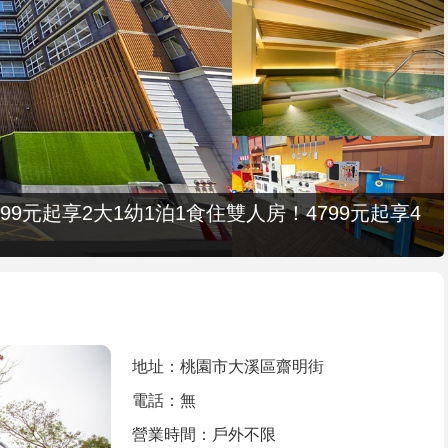
9元起享2大1幼1泊1食住雙人房！4799元起享4
地址：桃園市大溪區齋明街
電話：無
營業時間：戶外不限