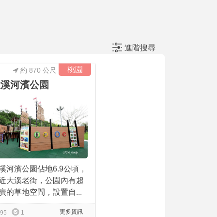
進階搜尋
桃園
約 870 公尺
大溪河濱公園
溪河濱公園佔地6.9公頃，
近大溪老街，公園內有超
廣的草地空間，設置自...
更多資訊
95
1