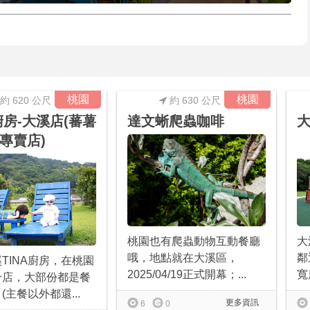
桃園
桃園
約 620 公尺
約 630 公尺
A廚房-大溪店(蕃薯
達文蜥爬蟲咖啡
專賣店)
大
桃園也有爬蟲動物互動餐廳
鄰
哦，地點就在大溪區，
TINA廚房，在桃園
寬
2025/04/19正式開幕；...
分店，大部份都是餐
(主餐以外都還...
更多資訊
6
0