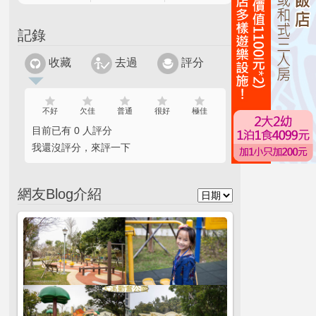
記錄
收藏
去過
評分
不好
欠佳
普通
很好
極佳
目前已有 0 人評分
我還沒評分，來評一下
網友Blog介紹