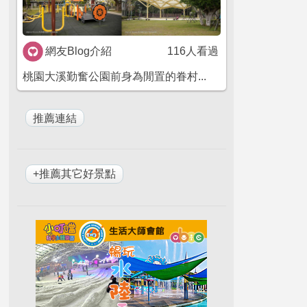
網友Blog介紹
116人看過
桃園大溪勤奮公園前身為閒置的眷村...
+推薦其它好景點