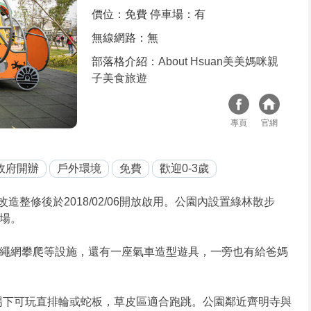
價位：免費 停車場：有
無線網路：無
部落格介紹：
About Hsuan美美媽咪親
子美食旅遊
專頁
官網
政府開辦
戶外環境
免費
歡迎0-3歲
整修後於2018/02/06開放啟用。公園內設置綠林散步
場。
繩網攀爬等設施，還有一座氣車造型遊具，一旁也有給爸媽
場下可玩直排輪或蛇板，草皮區適合跑跳。公園鄰近齊明寺與