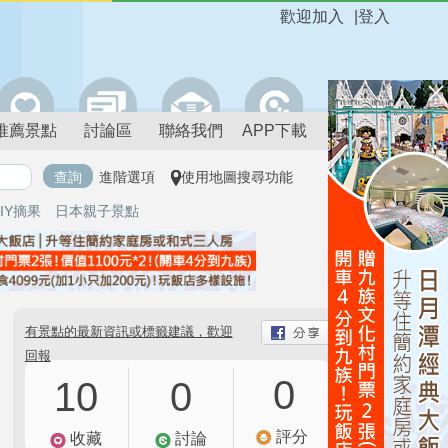
歡迎加入
|
登入
推薦景點
討論區
聯絡我們
APP下載
進階選項
使用地圖搜尋功能
IY摘果
日本親子景點
有景點的最新資訊或標籤建議，歡迎
回報
0
10
0
評分
收藏
討論