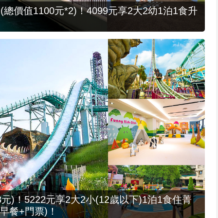
值1100元*2)！4099元享2大2幼1泊1食升
元)！5222元享2大2小(12歲以下)1泊1食住菁
早餐+門票)！