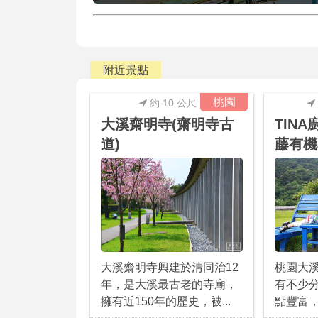
附近景點
桃園
約 10 公尺
大溪齋明寺(齋明寺古
TIN
道)
藤有機
桃園大溪
大溪齋明寺興建於清同治12
有不少
年，是大溪最古老的寺廟，
點豐富，
擁有近150年的歷史，被...