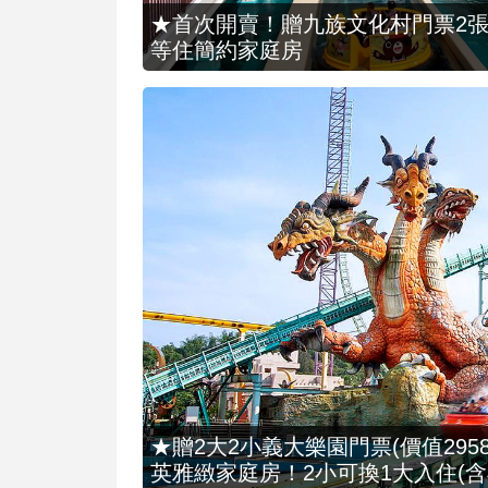
★首次開賣！贈九族文化村門票2張(總價
等住簡約家庭房
★贈2大2小義大樂園門票(價值2958
英雅緻家庭房！2小可換1大入住(含