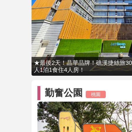
★最後2天！晶華品牌！礁溪捷絲旅309
人1泊1食住4人房！
勤奮公園
桃園