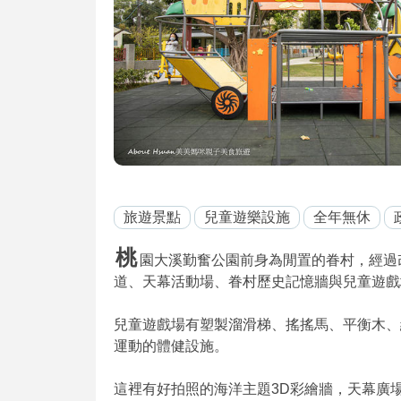
旅遊景點
兒童遊樂設施
全年無休
桃
園大溪勤奮公園前身為閒置的眷村，經過改造
道、天幕活動場、眷村歷史記憶牆與兒童遊戲
兒童遊戲場有塑製溜滑梯、搖搖馬、平衡木、
運動的體健設施。
這裡有好拍照的海洋主題3D彩繪牆，天幕廣