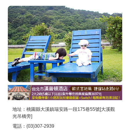
商家合作
推薦景點
討論區
聯絡我們
APP下載
地址：桃園縣大溪鎮瑞安路一段175巷55號[大溪觀
光吊橋旁]
電話：(03)307-2939