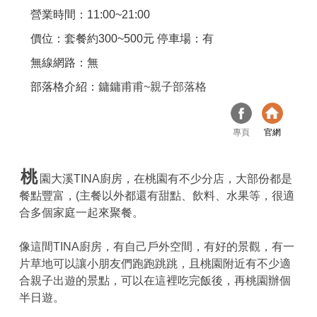
營業時間：11:00~21:00
價位：套餐約300~500元 停車場：有
無線網路：無
部落格介紹：
鏞鏞甫甫~親子部落格
專頁
官網
桃
園大溪TINA廚房，在桃園有不少分店，大部份都是
餐點豐富，(主餐以外都還有甜點、飲料、水果等，很適
合多個家庭一起來聚餐。
像這間TINA廚房，有自己戶外空間，有好的景觀，有一
片草地可以讓小朋友們跑跑跳跳，且桃園附近有不少適
合親子出遊的景點，可以在這裡吃完飯後，再桃園辦個
半日遊。