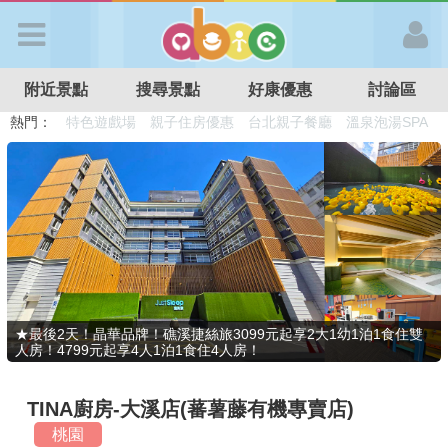
歡迎加入
附近景點
搜尋景點
好康優惠
討論區
APP登入
熱門：
溜滑梯民宿
觀光工廠
DIY摘果
日本親子景點
特色遊戲場
親子住房優惠
台北親子餐廳
溫泉泡湯SPA
首 頁
搜尋景點
好康優惠
★最後2天！晶華品牌！礁溪捷絲旅3099元起享2大1幼1泊1食住雙
人房！4799元起享4人1泊1食住4人房！
最新消息
TINA廚房-大溪店(蕃薯藤有機專賣店)
最新留言
桃園