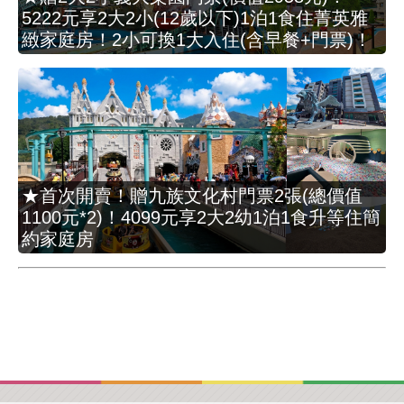
5222元享2大2小(12歲以下)1泊1食住菁英雅
緻家庭房！2小可換1大入住(含早餐+門票)！
★首次開賣！贈九族文化村門票2張(總價值
1100元*2)！4099元享2大2幼1泊1食升等住簡
約家庭房