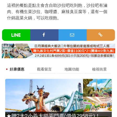
這裡的餐點是點主食含自助沙拉吧吃到飽，沙拉吧有滷
肉、有機生菜沙拉、咖哩醬、麻辣臭豆腐等，還有一個
什錦蔬菜火鍋，可以吃很飽。
好康優惠
觀看留言
地圖功能
檢視街景
★贈2大2小義大樂園門票(價值2958元)！