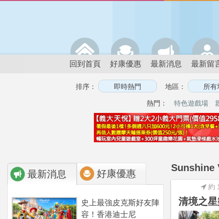
回到首頁
好康優惠
最新消息
最新留
排序：
地區：
熱門：
特色遊戲場
Sunshi
好康優惠
最新消息
約 
清境之星
史上最強皮克斯好友陣
容！香港迪士尼