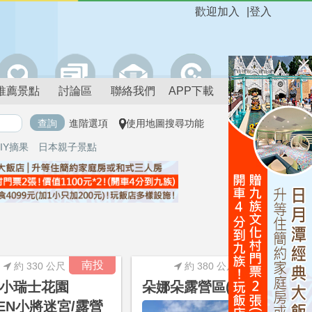
歡迎加入
|
登入
推薦景點
討論區
聯絡我們
APP下載
進階選項
使用地圖搜尋功能
IY摘果
日本親子景點
進階搜尋
南投
南投
約 330 公尺
約 380 公尺
小瑞士花園
朵娜朵露營區(豪華帳)
PEN小將迷宮/露營