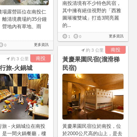
南投清境有不少特色民宿，
其中擁有絕佳視野的「西雅
農場露營區位在南投仁
圖璀璨雙城」打造3間亮麗
，離清境農場約35分鐘
的...
，營地內有草地、雨
更多資訊
1
0
更多資訊
0
南投
約 3 公里
南投
黃慶果園民宿(溜滑梯
約 3 公里
行旅-火鍋城
民宿)
旅 - 火鍋城位在南投
黃慶果園民宿位於南投，位
，是一間火鍋餐廳，樓
於2000公尺高的山上，是去