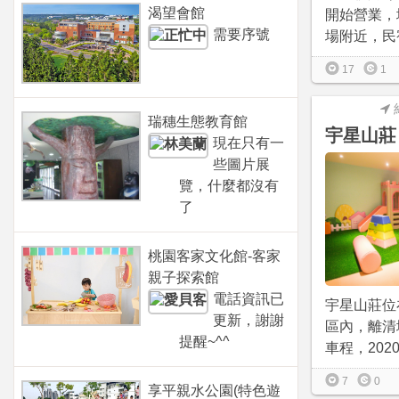
渴望會館
開始營業，
需要序號
場附近，民宿
17
1
瑞穗生態教育館
宇星山莊
現在只有一
些圖片展
覽，什麼都沒有
了
桃園客家文化館-客家
親子探索館
電話資訊已
宇星山莊位
更新，謝謝
區內，離清
提醒~^^
車程，202
7
0
享平親水公園(特色遊