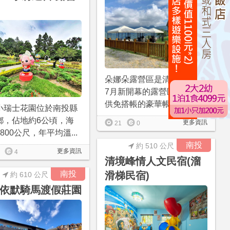
朵娜朵露營區是清境2020年
7月新開幕的露營區，且提
供免搭帳的豪華帳露營體...
小瑞士花園位於南投縣
鄉，佔地約6公頃，海
更多資訊
21
0
800公尺，年平均溫...
南投
約 510 公尺
更多資訊
4
清境峰情人文民宿(溜
南投
滑梯民宿)
約 610 公尺
依默騎馬渡假莊園