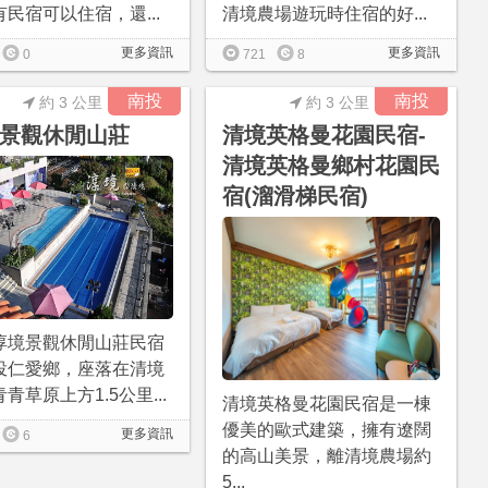
民宿可以住宿，還...
清境農場遊玩時住宿的好...
更多資訊
更多資訊
0
721
8
南投
南投
約 3 公里
約 3 公里
景觀休閒山莊
清境英格曼花園民宿-
清境英格曼鄉村花園民
宿(溜滑梯民宿)
淳境景觀休閒山莊民宿
投仁愛鄉，座落在清境
青草原上方1.5公里...
清境英格曼花園民宿是一棟
優美的歐式建築，擁有遼闊
更多資訊
6
的高山美景，離清境農場約
5...