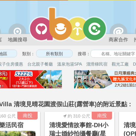
言
地圖搜尋
商家合作
類別：
搜尋：
親子住房優惠
台北親子餐廳
溫泉泡湯SPA
溜滑梯民宿
觀光工廠
D
ne Villa 清境見晴花園渡假山莊(露營車)的附近景點 :
南投
南投
160 公尺
約 310 公尺
樂活民宿
清境愛情故事館-DH小
清境
瑞士婚紗拍攝餐廳(星
(O