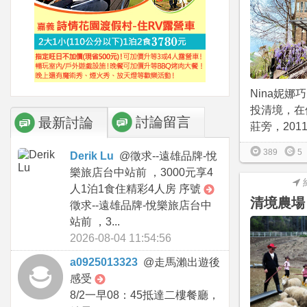
Nina妮
投清境，在
討論留言
最新討論
莊旁，2011
389
5
Derik Lu
@
徵求--遠雄品牌-悅
樂旅店台中站前 ，3000元享4
人1泊1食住精彩4人房 序號
清境農場
徵求--遠雄品牌-悅樂旅店台中
站前 ，3...
2026-08-04 11:54:56
a0925013323
@
走馬瀨出遊後
感受
8/2一早08：45抵達二樓餐廳，