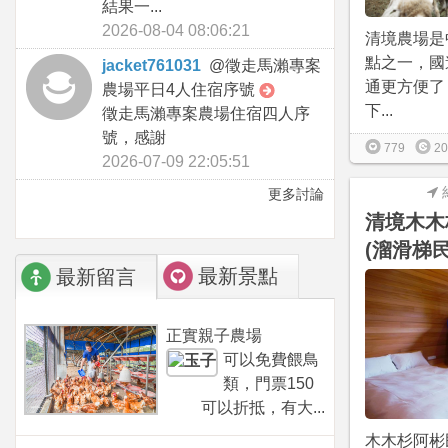
結果一...
2026-08-04 08:06:21
清境農場是
點之一，國
jacket761031
@
徵走馬瀨專案
通更方便了
農場平日4人住宿序號
下...
徵走馬瀨專案農場住宿四人序
號，感謝
779
20
2026-07-09 22:05:51
更多討論
清境木木
(溜滑梯民
最新景點
最新留言
正實親子農場
可以免費餵鳥
類，門票150
可以折抵，有大...
木木杉阿彬民