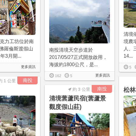
清境
娜巧克力工坊位於南
境農
佛羅倫斯渡假山
人、
南投清境天空步道於
年3月開...
14...
2017/05/27正式開放啟用，
海拔約1800公尺，是...
更多資訊
5
更多資訊
162
5
南投
約 1 公里
南投
松林
約 3 公里
清境蕓蘆民宿(蕓蘆景
觀度假山莊)