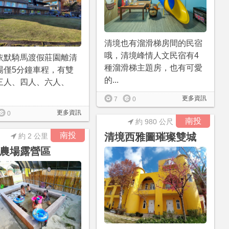
清境也有溜滑梯房間的民宿
哦，清境峰情人文民宿有4
依默騎馬渡假莊園離清
種溜滑梯主題房，也有可愛
場僅5分鐘車程，有雙
的...
三人、四人、六人、
更多資訊
7
0
更多資訊
0
南投
約 980 公尺
南投
清境西雅圖璀璨雙城
約 2 公里
農場露營區