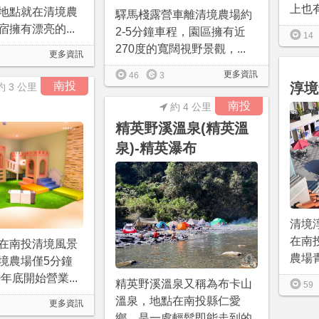
上也有
地點就在清境農
驛馬棧露營車離清境農場約
擁有漂亮的...
2-5分鐘車程，園區擁有近
14
270度的寬闊視野景觀，...
更多資訊
更多資訊
46
3
南投
淳境
約 3 公里
南投
約 4 公里
精英野溪溫泉(精英溫
泉)-精英瀑布
清境
在南
在南投清境風景
農場青
境農場僅5分鐘
0年底開始營業...
精英野溪溫泉又稱為布卡山
59
溫泉，地點在南投縣仁愛
更多資訊
鄉，是一處輕鬆即能走到的