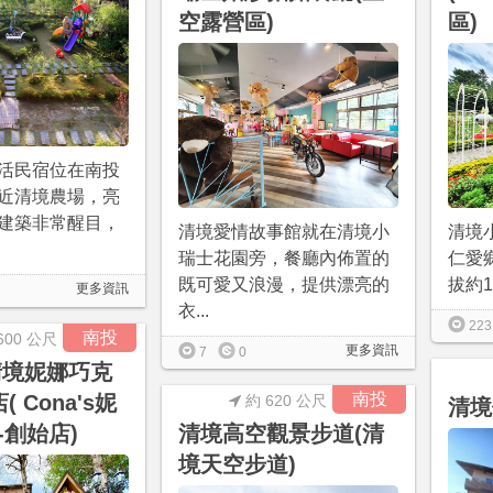
空露營區)
區)
活民宿位在南投
近清境農場，亮
建築非常醒目，
清境愛情故事館就在清境小
清境
瑞士花園旁，餐廳內佈置的
仁愛
既可愛又浪漫，提供漂亮的
拔約1
更多資訊
衣...
223
南投
600 公尺
更多資訊
7
0
s清境妮娜巧克
南投
 Cona's妮
約 620 公尺
清境
-創始店)
清境高空觀景步道(清
境天空步道)