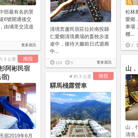
中部最有名的景
松林
道6號開通後交
愛鄉
，由埔里交流道
車場
清境蕓蘆民宿莊位於南投縣
棚...
仁愛鄉清境農場的畜牧步道
途中，接待大廳前日式迴廊
更多資訊
2
中...
南投
約 3 公里
更多資訊
119
5
杉阿彬民宿
山．
南投
宿)
約 3 公里
驛馬棧露營車
山．行
清境
宿2019年6月