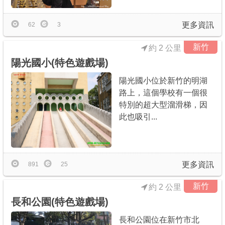
更多資訊
62
3
新竹
約 2 公里
陽光國小(特色遊戲場)
陽光國小位於新竹的明湖
路上，這個學校有一個很
特別的超大型溜滑梯，因
此也吸引...
更多資訊
891
25
新竹
約 2 公里
長和公園(特色遊戲場)
長和公園位在新竹市北