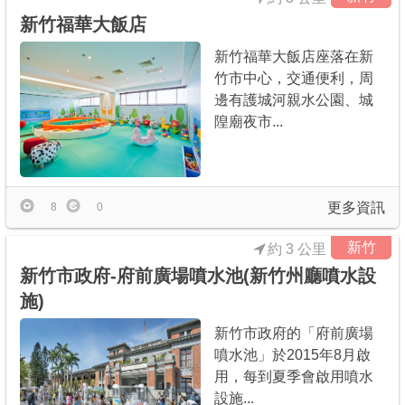
新竹福華大飯店
新竹福華大飯店座落在新
竹市中心，交通便利，周
邊有護城河親水公園、城
隍廟夜市...
更多資訊
8
0
新竹
約 3 公里
新竹市政府-府前廣場噴水池(新竹州廳噴水設
施)
新竹市政府的「府前廣場
噴水池」於2015年8月啟
用，每到夏季會啟用噴水
設施...