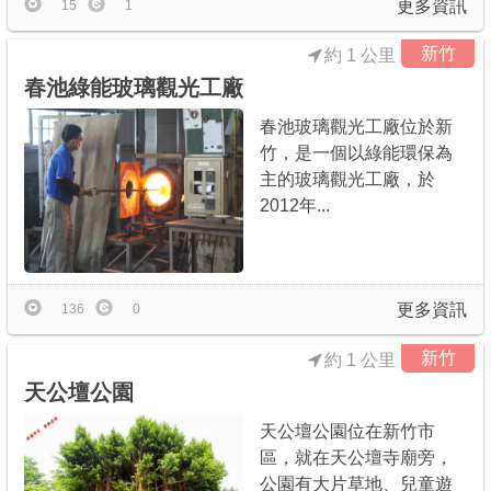
更多資訊
15
1
新竹
約 1 公里
春池綠能玻璃觀光工廠
春池玻璃觀光工廠位於新
竹，是一個以綠能環保為
主的玻璃觀光工廠，於
2012年...
更多資訊
136
0
新竹
約 1 公里
天公壇公園
天公壇公園位在新竹市
區，就在天公壇寺廟旁，
公園有大片草地、兒童遊