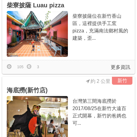
柴寮披薩 Luau pizza
柴寮披薩位在新竹香山
區，這裡提供手工窯
pizza，充滿南法鄉村風的
建築，歪...
更多資訊
105
3
新竹
約 2 公里
海底撈(新竹店)
台灣第三間海底撈於
2017/08/25在新竹大遠百
正式開幕，新竹的爸媽也
可...