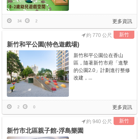
商家合作
更多資訊
34
2
推薦景點
新竹
約 770 公尺
新竹和平公園(特色遊戲場)
討論區
新竹和平公園位在香山
區，隨著新竹市府「進擊
聯絡我們
的公園2.0」計劃進行整修
改建，...
APP下載
更多資訊
2
0
新竹
約 940 公尺
新竹市北區親子館-浮島樂園