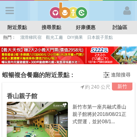
歡迎加入
附近景點
搜尋景點
好康優惠
討論區
APP登入
熱門：
溜滑梯民宿
觀光工廠
DIY摘果
日本親子景點
特色遊戲場
親子住房優惠
台北親子餐廳
溫泉泡湯SPA
首 頁
搜尋景點
蝦暢複合餐廳的附近景點 :
進階搜尋
新竹
約 240 公尺
好康優惠
香山親子館
新竹市第一座共融式香山
最新消息
親子館將於2018/08/21正
式營運，並於08/1...
最新留言