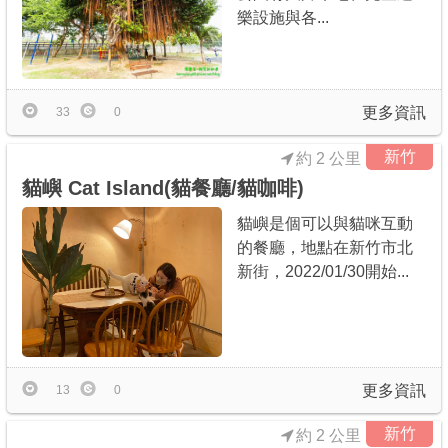
樂設施與各...
更多資訊
33
0
新竹
約 2 公里
貓嶼 Cat Island(貓餐廳/貓咖啡)
貓嶼是個可以與貓咪互動
的餐廳，地點在新竹市北
新街，2022/01/30開始...
更多資訊
13
0
新竹
約 2 公里