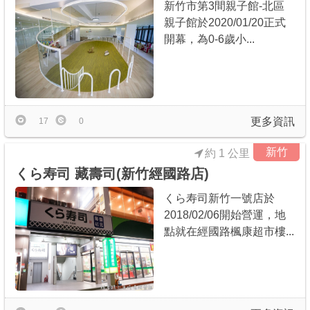
新竹市第3間親子館-北區
親子館於2020/01/20正式
開幕，為0-6歲小...
更多資訊
17
0
新竹
約 1 公里
くら寿司 藏壽司(新竹經國路店)
くら寿司新竹一號店於
2018/02/06開始營運，地
點就在經國路楓康超市樓...