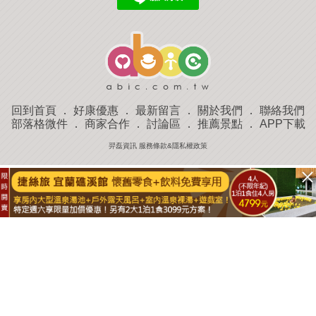
回到首頁
．
好康優惠
．
最新留言
．
關於我們
．
聯絡我們
部落格微件
．
商家合作
．
討論區
．
推薦景點
．
APP下載
羿磊資訊 服務條款&隱私權政策