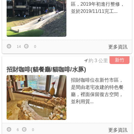
區，2019年初進行整修，
並於2019/11/11完工...
更多資訊
14
0
新竹
約 3 公里
招財咖啡(貓餐廳/貓咖啡/水豚)
招財咖啡位在新竹市區，
是間由老宅改建的特色餐
廳，裡面保留復古空間，
並利用質...
更多資訊
6
0