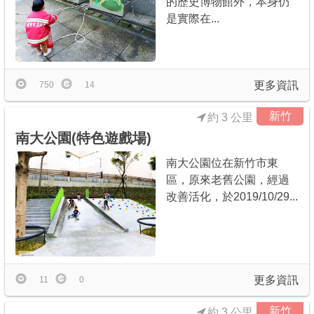
的歷史博物館外，本身仍
是實際在...
更多資訊
750
14
新竹
約 3 公里
南大公園(特色遊戲場)
南大公園位在新竹市東
區，原來老舊公園，經過
改善活化，於2019/10/29...
更多資訊
11
0
新竹
約 3 公里