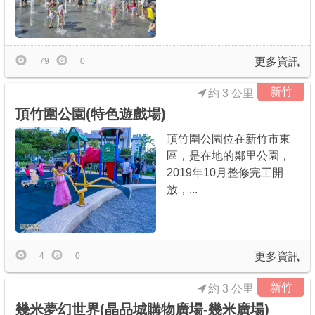
更多資訊
79
0
新竹
約 3 公里
頂竹圍公園(特色遊戲場)
頂竹圍公園位在新竹市東
區，是在地的鄰里公園，
2019年10月整修完工開
放，...
更多資訊
4
0
新竹
約 3 公里
幾米夢幻世界(晶品城購物廣場-幾米廣場)