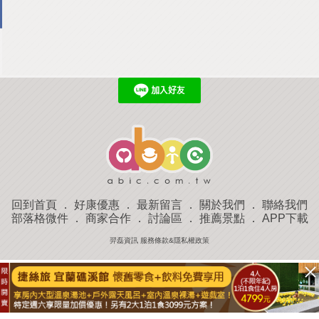
回到首頁
．
好康優惠
．
最新留言
．
關於我們
．
聯絡我們
部落格微件
．
商家合作
．
討論區
．
推薦景點
．
APP下載
羿磊資訊 服務條款&隱私權政策