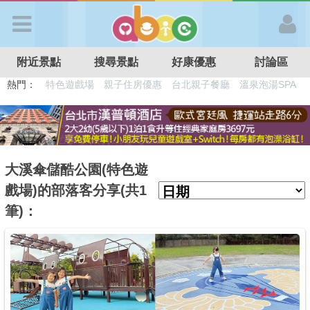
歡迎加入
附近景點
搜尋景點
好康優惠
討論區
APP登入
熱門：
特色遊戲場
親子住房優惠
台北親子餐廳
溫泉泡湯SPA
溜滑梯民宿
觀光工廠
DIY摘果
日本親子景點
首 頁
搜尋景點
大溪傘儲酷公園(特色遊
戲場)的部落客分享(共1
好康優惠
筆)：
最新消息
最新留言