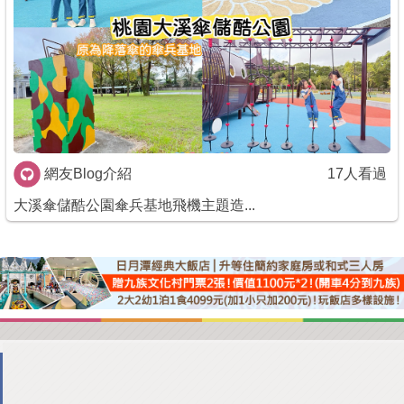
商家合作
推薦景點
討論區
網友Blog介紹
17人看過
聯絡我們
大溪傘儲酷公園傘兵基地飛機主題造...
APP下載