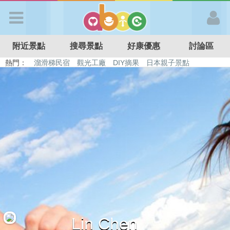
歡迎加入
附近景點
搜尋景點
好康優惠
討論區
APP登入
熱門：
溜滑梯民宿
觀光工廠
DIY摘果
日本親子景點
特色遊戲場
親子住房優惠
台北親子餐廳
溫泉泡湯SPA
首 頁
搜尋景點
好康優惠
最新消息
最新留言
Lin Chen