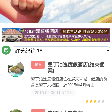
商家合作
推薦景點
討論區
聯絡我們
墾丁泊逸度假酒店(結束營
屏東
業)
APP下載
墾丁泊逸度假酒店位在屏東車城，飯店的前
身是墾丁六福莊，於2015年4月轉由...
2016-05-06 11:57:27