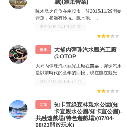
廳)(結束營業)
啄木鳥之丘位在南投市，於2015/11/29開始
營運，餐廳有沙坑、戲水池、...
2016-09-14 09:49:02
大補內彈珠汽水觀光工廠
苗栗
@OTOP
大補內彈珠汽水觀光工廠在苗栗，彈珠汽水
是以前時代的童年的回憶，現在能在觀光...
2012-01-31 09:57:27
知卡宣綠森林親水公園(知
花蓮
卡宣親水公園/知卡宣公園)-
共融遊戲場(特色遊戲場)(07/04-
08/23開放玩水)