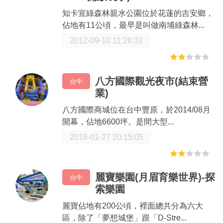
知卡宣綠森林親水公園位於花蓮的吉安鄉，
佔地有11公頃，最早是叫做南埔綠森林...
2012-09-10 11:26:32
八方國際觀光夜市(結束營
台中
業)
八方國際商城位在台中豐原，於2014/08月
開幕，佔地6600坪。是間大型...
2016-01-27 20:15:05
麗寶樂園(月眉育樂世界)-探
台中
索樂園
麗寶佔地有200公頃，裡面總共分為六大
區，除了「夢想城堡」跟「D-Stre...