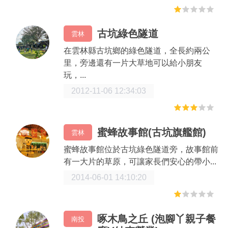
古坑綠色隧道
雲林
在雲林縣古坑鄉的綠色隧道，全長約兩公
里，旁邊還有一片大草地可以給小朋友
玩，...
2012-11-06 12:34:03
蜜蜂故事館(古坑旗艦館)
雲林
蜜蜂故事館位於古坑綠色隧道旁，故事館前
有一大片的草原，可讓家長們安心的帶小...
2014-06-01 14:10:20
啄木鳥之丘 (泡腳丫親子餐
南投