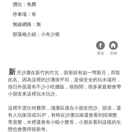
價位：免費
停車場：有
無線網路：無
部落格介紹：
小布少爺
專頁
官網
新
月沙灘在新竹的竹北，因形狀有如一彎新月，而取
此名。因為這裡的沙灘很平坦，是個安全的玩水場所，
假日外面還有不少小吃攤販，很熱鬧，很多家庭都會帶
小朋友來這裡玩水玩沙。
這裡不需任何費用，淺灘區適合小朋友挖沙、踏浪，還
有人玩衝浪或SUP，有時在沙灘沿路還會看到招潮蟹、
寄居蟹，水裡還會有小蝦小蟹等，小朋友看到這樣的生
態也會覺得很新奇。