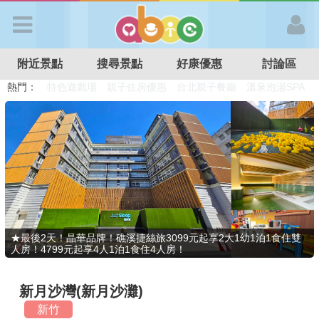
歡迎加入
附近景點
搜尋景點
好康優惠
討論區
APP登入
熱門：
溜滑梯民宿
觀光工廠
DIY摘果
日本親子景點
特色遊戲場
親子住房優惠
台北親子餐廳
溫泉泡湯SPA
首 頁
搜尋景點
好康優惠
★最後2天！晶華品牌！礁溪捷絲旅3099元起享2大1幼1泊1食住雙
人房！4799元起享4人1泊1食住4人房！
最新消息
新月沙灣(新月沙灘)
最新留言
新竹