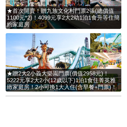
★首次開賣！贈九族文化村門票2張(總價值
1100元*2)！4099元享2大2幼1泊1食升等住簡
約家庭房
★贈2大2小義大樂園門票(價值2958元)！
5222元享2大2小(12歲以下)1泊1食住菁英雅
緻家庭房！2小可換1大入住(含早餐+門票)！