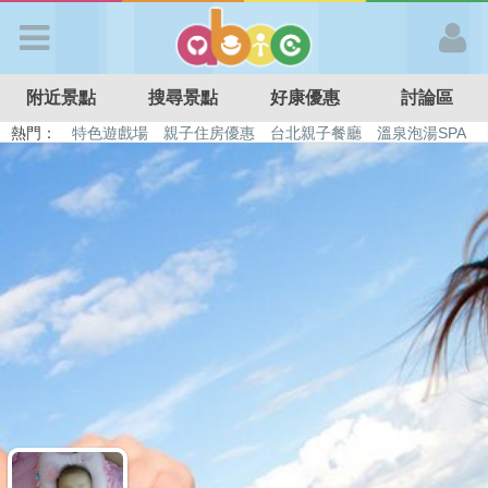
歡迎加入
附近景點
搜尋景點
好康優惠
討論區
APP登入
熱門：
特色遊戲場
親子住房優惠
台北親子餐廳
溫泉泡湯SPA
溜滑梯民宿
觀光工廠
DIY摘果
日本親子景點
首 頁
搜尋景點
好康優惠
最新消息
最新留言