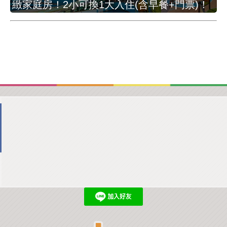
緻家庭房！2小可換1大入住(含早餐+門票)！