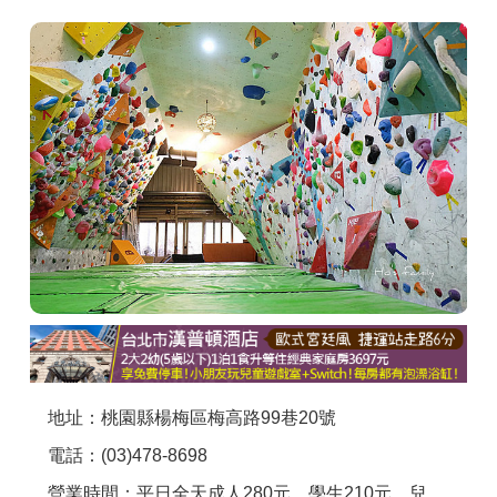
商家合作
推薦景點
討論區
聯絡我們
APP下載
地址：桃園縣楊梅區梅高路99巷20號
電話：(03)478-8698
營業時間：平日全天成人280元、學生210元、兒