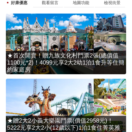
好康優惠
觀看留言
地圖功能
檢視街景
★首次開賣！贈九族文化村門票2張(總價值
1100元*2)！4099元享2大2幼1泊1食升等住簡
約家庭房
★贈2大2小義大樂園門票(價值2958元)！
5222元享2大2小(12歲以下)1泊1食住菁英雅