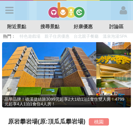
歡迎加入
附近景點
搜尋景點
好康優惠
討論區
APP登入
熱門：
溜滑梯民宿
觀光工廠
DIY摘果
日本親子景點
特色遊戲場
親子住房優惠
台北親子餐廳
溫泉泡湯SPA
首 頁
搜尋景點
好康優惠
晶華品牌！礁溪捷絲旅3099元起享2大1幼1泊1食住雙人房！4799
元起享4人1泊1食住4人房！
最新消息
原岩攀岩場(原:頂瓜瓜攀岩場)
桃園
最新留言