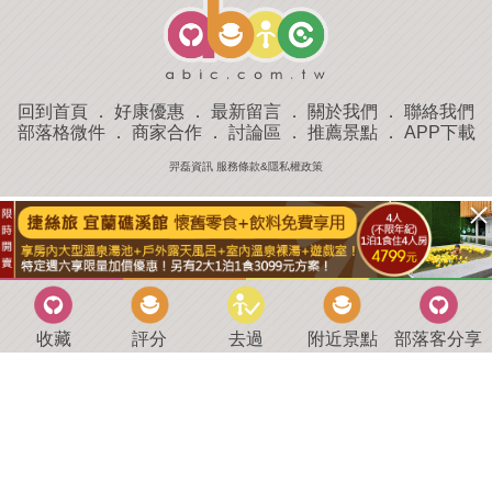
回到首頁
．
好康優惠
．
最新留言
．
關於我們
．
聯絡我們
部落格微件
．
商家合作
．
討論區
．
推薦景點
．
APP下載
羿磊資訊 服務條款&隱私權政策
收藏
評分
去過
附近景點
部落客分享