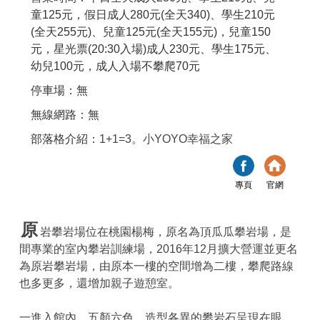
童125元，假日成人280元(全天340)、學生210元
(全天255元)、兒童125元(全天155元)，兒童150
元，星光票(20:30入場)成人230元、學生175元、
幼兒100元，成人入場不攀爬70元
停車場：無
無線網路：無
部落格介紹：
1+1=3。小YOYO幸福之家
專頁
官網
原
岩攀岩場位在桃園楊梅，原名為頂瓜瓜攀岩場，是
間專業的室內攀岩訓練場，2016年12月擴大營運並更名
為原岩攀岩場，由原本一樓的空間增為二樓，攀爬路線
也多更多，還增加親子遊憩室。
一進入館內，五顏六色、造型各異的攀岩石呈現在眼