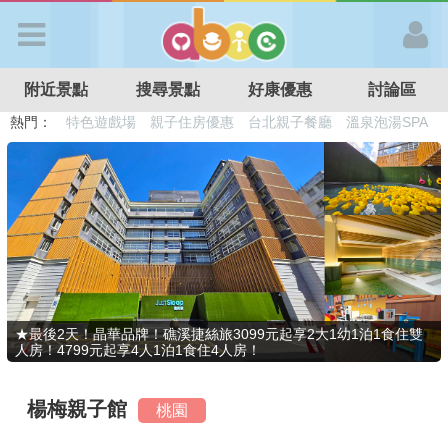
歡迎加入
附近景點
搜尋景點
好康優惠
討論區
APP登入
熱門：
溜滑梯民宿
觀光工廠
DIY摘果
日本親子景點
特色遊戲場
親子住房優惠
台北親子餐廳
溫泉泡湯SPA
首 頁
搜尋景點
好康優惠
★最後2天！晶華品牌！礁溪捷絲旅3099元起享2大1幼1泊1食住雙
人房！4799元起享4人1泊1食住4人房！
最新消息
楊梅親子館
桃園
最新留言