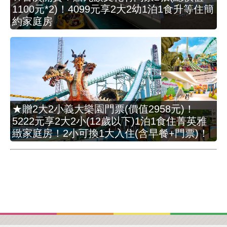
1100元*2)！4099元享2大2幼1泊1食升等住簡
約家庭房
★贈2大2小義大樂園門票(價值2958元)！
5222元享2大2小(12歲以下)1泊1食住菁英雅
緻家庭房！2小可換1大入住(含早餐+門票)！