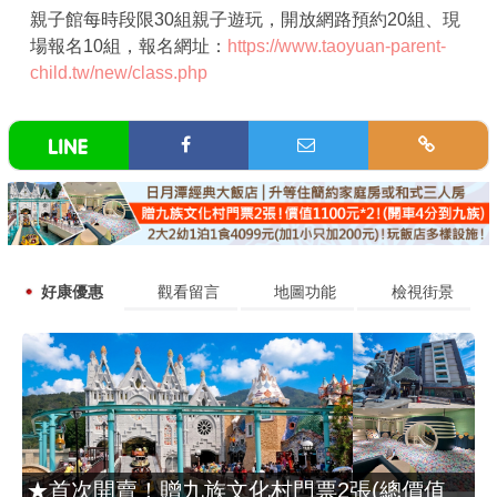
親子館每時段限30組親子遊玩，開放網路預約20組、現
場報名10組，報名網址：
https://www.taoyuan-parent-
child.tw/new/class.php
好康優惠
觀看留言
地圖功能
檢視街景
★首次開賣！贈九族文化村門票2張(總價值