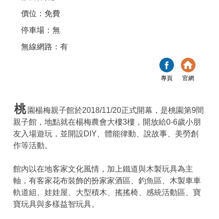
價位：免費
停車場：無
無線網路：有
專頁
官網
桃
園楊梅親子館於2018/11/20正式開幕，是桃園第9間
親子館，地點就在楊梅農會大樓3樓，開放給0-6歲小朋
友入場遊玩，並開設DIY、體能律動、說故事、美勞創
作等活動。
館內以在地客家文化風情，加上鐵道與木製玩具為主
軸，有客家花布裝飾的扮家家酒區、釣魚區、木製車車
軌道組、娃娃屋、大型積木、搖搖椅、感統活動區、寶
寶玩具與多樣益智玩具。