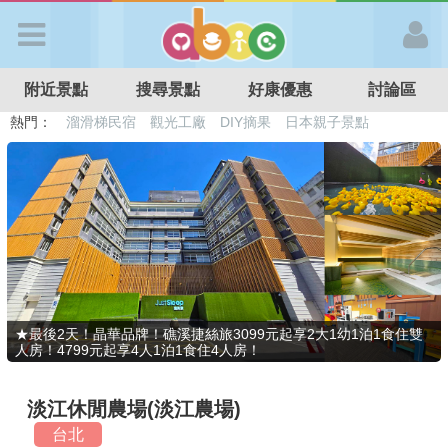
歡迎加入
附近景點
搜尋景點
好康優惠
討論區
APP登入
熱門：
溜滑梯民宿
觀光工廠
DIY摘果
日本親子景點
特色遊戲場
親子住房優惠
台北親子餐廳
溫泉泡湯SPA
首 頁
搜尋景點
好康優惠
★最後2天！晶華品牌！礁溪捷絲旅3099元起享2大1幼1泊1食住雙
人房！4799元起享4人1泊1食住4人房！
最新消息
淡江休閒農場(淡江農場)
最新留言
台北