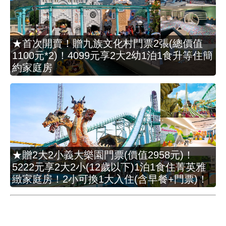
★首次開賣！贈九族文化村門票2張(總價值
1100元*2)！4099元享2大2幼1泊1食升等住簡
約家庭房
★贈2大2小義大樂園門票(價值2958元)！
5222元享2大2小(12歲以下)1泊1食住菁英雅
緻家庭房！2小可換1大入住(含早餐+門票)！