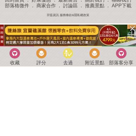
部落格微件
．
商家合作
．
討論區
．
推薦景點
．
APP下載
羿磊資訊 服務條款&隱私權政策
收藏
評分
去過
附近景點
部落客分享