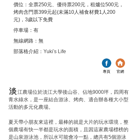
價位：全票250元、優待票200元，租爐位500元，
烤肉含門票399元起(未滿10人補食材費1人200
元)，3歲以下免費
停車場：有
無線網路：無
部落格介紹：
Yuki's Life
專頁
官網
淡
江農場位於淡江大學後山谷、佔地9000坪，四周有
青水綠水，是一座結合游泳、烤肉、適合辦各種大小型
活動的多元化農場。
夏天帶小朋友來這裡，最棒的就是大片的玩水環境，整
個農場有快一半都是玩水的面積，且因這家農場標榜的
是山泉游泳池，所以水可能會冷一點，總共有5個游泳