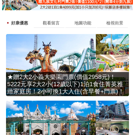
好康優惠
觀看留言
地圖功能
檢視街景
★贈2大2小義大樂園門票(價值2958元)！
5222元享2大2小(12歲以下)1泊1食住菁英雅
緻家庭房！2小可換1大入住(含早餐+門票)！