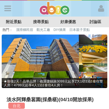
歡迎加入
附近景點
搜尋景點
好康優惠
討論區
APP登入
熱門：
溜滑梯民宿
觀光工廠
DIY摘果
日本親子景點
特色遊戲場
親子住房優惠
台北親子餐廳
溫泉泡湯SPA
首 頁
搜尋景點
好康優惠
★最後2天！晶華品牌！礁溪捷絲旅3099元起享2大1幼1泊1食住雙
人房！4799元起享4人1泊1食住4人房！
最新消息
淡水阿輝桑葚園(採桑椹)(04/10開放採果)
最新留言
台北