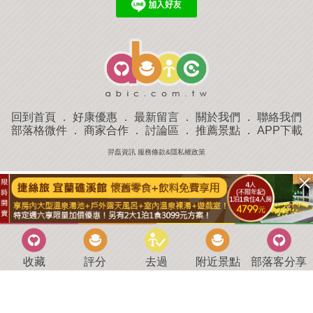
回到首頁
．
好康優惠
．
最新留言
．
關於我們
．
聯絡我們
部落格微件
．
商家合作
．
討論區
．
推薦景點
．
APP下載
羿磊資訊 服務條款&隱私權政策
收藏
評分
去過
附近景點
部落客分享