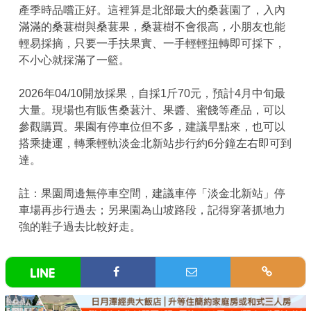
產季時品嚐正好。這裡算是北部最大的桑葚園了，入內
滿滿的桑葚樹與桑葚果，桑葚樹不會很高，小朋友也能
輕易採摘，只要一手扶果實、一手輕輕扭轉即可採下，
不小心就採滿了一籃。
2026年04/10開放採果，自採1斤70元，預計4月中旬最
大量。現場也有販售桑葚汁、果醬、蜜餞等產品，可以
參觀購買。果園有停車位但不多，建議早點來，也可以
搭乘捷運，轉乘輕軌淡金北新站步行約6分鐘左右即可到
達。
註：果園周邊無停車空間，建議車停「淡金北新站」停
車場再步行過去；另果園為山坡路段，記得穿著抓地力
強的鞋子過去比較好走。