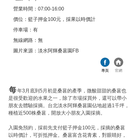
營業時間：07:00-16:00
價位：籃子押金100元，採果以時價計
停車場：有
無線網路：無
圖片來源：淡水阿輝桑葚園FB
專頁
官網
每
年3月底到5月初是桑葚的產季，微酸甜甜的桑葚也
是很受歡迎的水果之一，除了市場採買外，還可以帶小
朋友去體驗採摘。台北淡水阿輝桑葚園佔地超過1千坪，
種植近500株桑葚，開放大小朋友入園採摘。
入園免預約，採前先支付籃子押金100元，採摘的桑葚
以時價計，可折抵押金。桑葚富含花青素，對眼睛好，