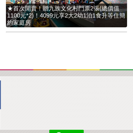
★首次開賣！贈九族文化村門票2張(總價值
1100元*2)！4099元享2大2幼1泊1食升等住簡
約家庭房