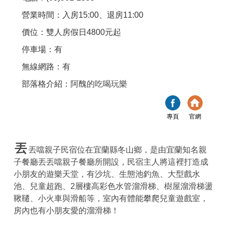
營業時間：入房15:00、退房11:00
價位：雙人房假日4800元起
停車場：有
無線網路：有
部落格介紹：
阿醜的吃喝玩樂
專頁
官網
丟
丟噹親子民宿位在宜蘭縣冬山鄉，是由宜蘭知名親
子餐廳丟丟噹親子餐廳所開設，民宿主人將這裡打造成
小朋友的遊樂天堂，有沙坑、生態池釣魚、大型戲水
池、兒童超跑、2層樓高彩色水管溜滑梯、樹屋溜滑梯盪
鞦韆、小火車與滑船等，室內有體能攀爬兒童遊戲室，
房內也有小朋友愛的溜滑梯！