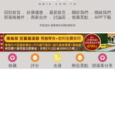
回到首頁
．
好康優惠
．
最新留言
．
關於我們
．
聯絡我們
部落格微件
．
商家合作
．
討論區
．
推薦景點
．
APP下載
羿磊資訊 服務條款&隱私權政策
收藏
評分
去過
附近景點
部落客分享