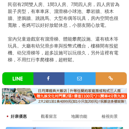
民宿有2間雙人房、1間3人房、7間四人房，四人房皆為
親子房型，有車車床、溜滑梯小球池、攀岩牆、積木
牆、塗鴉牆、跳跳馬、大型布偶等玩具，房內空間也很
寬敞，爸媽可以好好放鬆休息，小朋友開心放電。
室內兒童遊戲室有溜滑梯、體能攀爬設施、還有積木等
玩具。大廳有幼兒滑步車與投幣式機台，樓梯間有投籃
機、幼兒滑梯等，超多設施可以玩很久，另外這裡有電
梯，不用扛行李爬樓梯，超輕鬆。
好康優惠
觀看留言
地圖功能
檢視街景