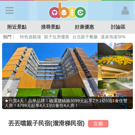
歡迎加入
附近景點
搜尋景點
好康優惠
討論區
APP登入
熱門：
特色遊戲場
親子住房優惠
台北親子餐廳
溫泉泡湯SPA
溜滑梯民宿
觀光工廠
DIY摘果
日本親子景點
首 頁
搜尋景點
好康優惠
★只賣4天！晶華品牌！礁溪捷絲旅3099元起享2大1幼1泊1食住雙
人房！4799元起享4人1泊1食住4人房！
最新消息
丟丟噹親子民宿(溜滑梯民宿)
宜蘭
最新留言