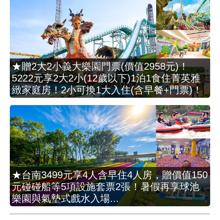
★贈2大2小義大樂園門票(價值2958元)！
5222元享2大2小(12歲以下)1泊1食住菁英雅
緻家庭房！2小可換1大入住(含早餐+門票)！
★台南3499元享4人含早住4人房，贈價值150
元碰碰船等5項設施套票2張！暑假再享球池
樂園與氣墊式戲水入場...