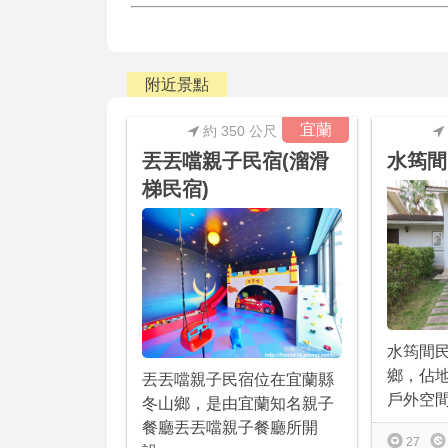
附近景點
宜蘭
約 350 公尺
丟丟噹親子民宿(溜滑
水筠間
梯民宿)
水筠間
鄉，佔地
丟丟噹親子民宿位在宜蘭縣
戶外空間
冬山鄉，是由宜蘭知名親子
餐廳丟丟噹親子餐廳所開
27