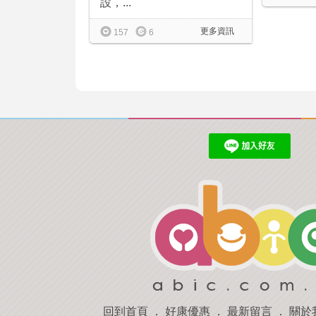
設，...
更多資訊
157
6
回到首頁
．
好康優惠
．
最新留言
．
關於