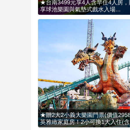
★台南3499元享4人含早住4人房
享球池樂園與氣墊式戲水入場...
★贈2大2小義大樂園門票(價值2958
英雅緻家庭房！2小可換1大入住(含