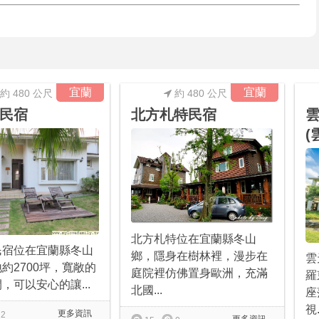
宜蘭
宜蘭
約 480 公尺
約 480 公尺
民宿
北方札特民宿
(
北方札特位在宜蘭縣冬山
民宿位在宜蘭縣冬山
鄉，隱身在樹林裡，漫步在
雲
約2700坪，寬敞的
庭院裡仿佛置身歐洲，充滿
羅
，可以安心的讓...
北國...
座
視.
更多資訊
2
更多資訊