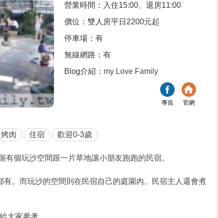
營業時間：入住15:00、退房11:00
價位：雙人房平日2200元起
停車場：有
無線網路：有
Blog介紹：
my Love Family
專頁
官網
烤肉
住宿
歡迎0-3歲
個有個玩沙空間跟一片草地讓小朋友跑跑的民宿。
都有。而玩沙的空間則在民宿自己的庭園內。民宿主人還會煮
給大家參考。