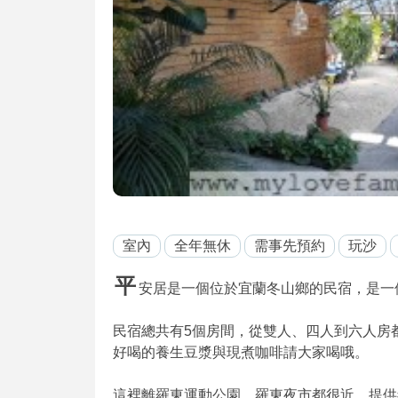
室內
全年無休
需事先預約
玩沙
平
安居是一個位於宜蘭冬山鄉的民宿，是一
民宿總共有5個房間，從雙人、四人到六人房
好喝的養生豆漿與現煮咖啡請大家喝哦。
這裡離羅東運動公園、羅東夜市都很近，提供