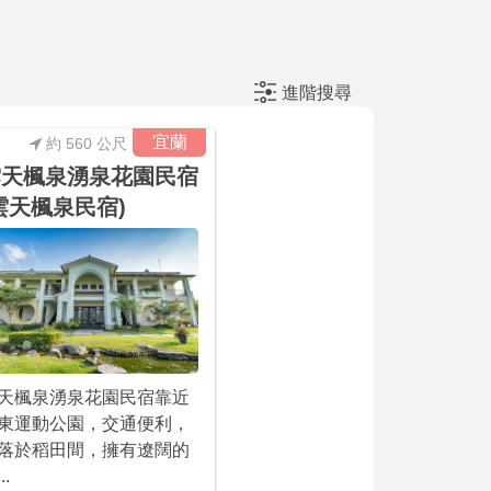
進階搜尋
宜蘭
約 560 公尺
雲天楓泉湧泉花園民宿
雲天楓泉民宿)
天楓泉湧泉花園民宿靠近
東運動公園，交通便利，
落於稻田間，擁有遼闊的
..