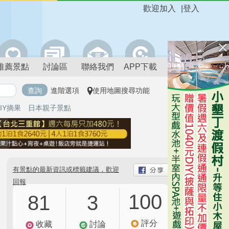
歡迎加入
|
登入
推薦景點
討論區
聯絡我們
APP下載
進階選項
使用地圖搜尋功能
IY摘果
日本親子景點
有景點的最新資訊或標籤建議，歡迎
回報
100
81
3
評分
收藏
討論