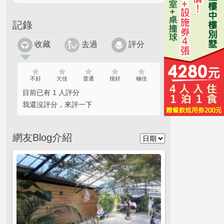
記錄
收藏
去過
評分
不好
欠佳
普通
很好
極佳
目前已有 1 人評分
我還沒評分，來評一下
網友Blog介紹