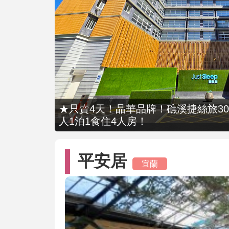
★只賣4天！晶華品牌！礁溪捷絲旅309
人1泊1食住4人房！
平安居
宜蘭