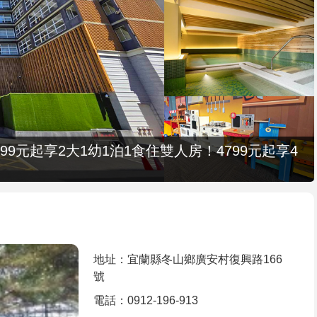
9元起享2大1幼1泊1食住雙人房！4799元起享4
地址：宜蘭縣冬山鄉廣安村復興路166
號
電話：0912-196-913