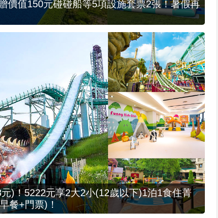
，贈價值150元碰碰船等5項設施套票2張！暑假再
元)！5222元享2大2小(12歲以下)1泊1食住菁
早餐+門票)！