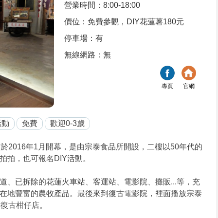
營業時間：8:00-18:00
價位：免費參觀，DIY花蓮薯180元
停車場：有
無線網路：無
專頁
官網
活動
免費
歡迎0-3歲
於2016年1月開幕，是由宗泰食品所開設，二樓以50年代的
拍拍，也可報名DIY活動。
、已拆除的花蓮火車站、客運站、電影院、攤販...等，充
在地豐富的農牧產品。最後來到復古電影院，裡面播放宗泰
與復古柑仔店。