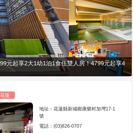
9元起享2大1幼1泊1食住雙人房！4799元起享4
花蓮
地址：花蓮縣新城鄉康樂村加灣17-1
號
電話：(03)826-0707