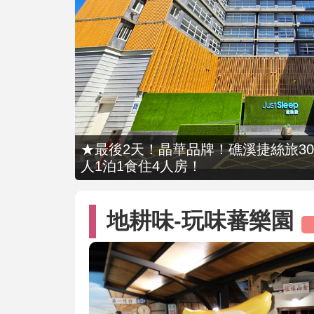
★最後2天！晶華品牌！礁溪捷絲旅309
人1泊1食住4人房！
地耕味-玩味蕃樂園