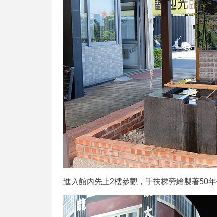
進入館內先上2樓參觀，手扶梯旁繪製著50