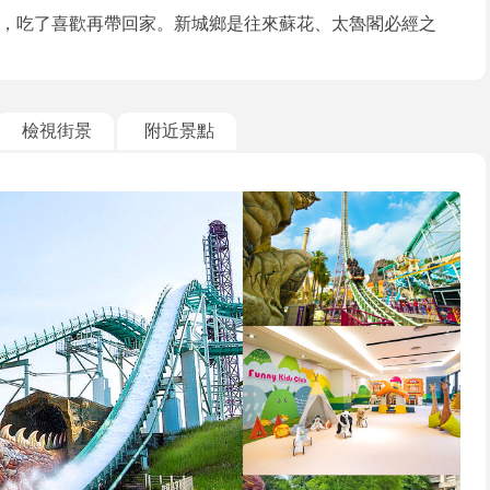
，吃了喜歡再帶回家。新城鄉是往來蘇花、太魯閣必經之
檢視街景
附近景點