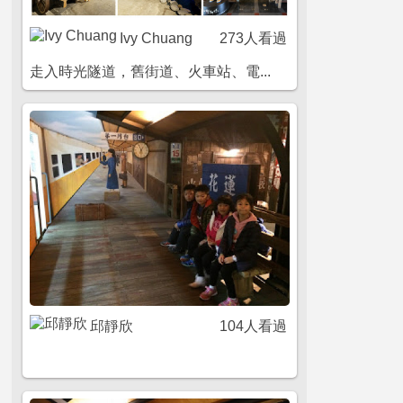
Ivy Chuang
273人看過
走入時光隧道，舊街道、火車站、電...
邱靜欣
104人看過