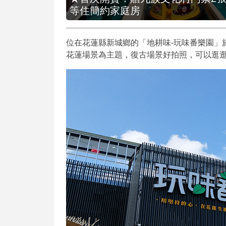
等住簡約家庭房
位在花蓮縣新城鄉的「地耕味-玩味番樂園」於
花蓮場景為主題，復古場景好拍照，可以逛逛