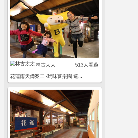
林古太太
513人看過
花蓮雨天備案二~玩味蕃樂園 這...