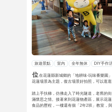
旅遊景點
室內
全年無休
DIY手作
位
在花蓮縣新城鄉的「地耕味-玩味番樂園」
花蓮場景為主題，復古場景好拍照，可以逛逛
踏上手扶梯，仿佛走入了時光隧道，老舊的街道
滿懷思之情。接著來到花蓮物產區，展示花蓮
食品的歷程，一樓還有個「2年2班」教室，