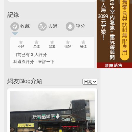
記錄
收藏
去過
評分
不好
欠佳
普通
很好
極佳
目前已有 3 人評分
我還沒評分，來評一下
網友Blog介紹