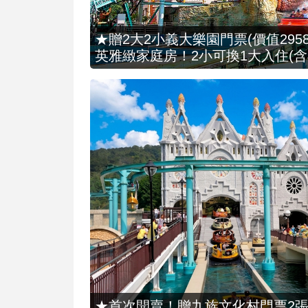
★贈2大2小義大樂園門票(價值2958
英雅緻家庭房！2小可換1大入住(含
★首次開賣！贈九族文化村門票2張(總價