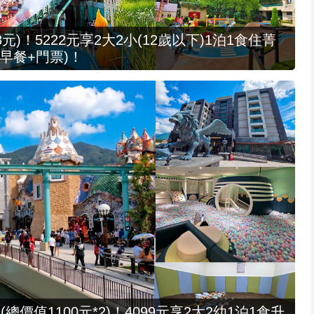
元)！5222元享2大2小(12歲以下)1泊1食住菁
早餐+門票)！
值1100元*2)！4099元享2大2幼1泊1食升